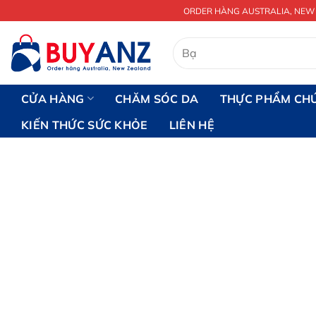
Chuyển
ORDER HÀNG AUSTRALIA, NEW
đến
nội
Tìm
kiếm:
dung
CỬA HÀNG
CHĂM SÓC DA
THỰC PHẨM CH
KIẾN THỨC SỨC KHỎE
LIÊN HỆ