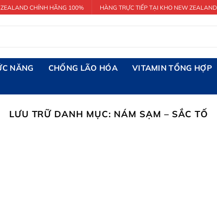
 ZEALAND CHÍNH HÃNG 100%
HÀNG TRỰC TIẾP TẠI KHO NEW ZEALAND
ỨC NĂNG
CHỐNG LÃO HÓA
VITAMIN TỔNG HỢP
LƯU TRỮ DANH MỤC:
NÁM SẠM – SẮC TỐ