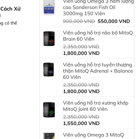
Viên uống Omega 3 hàm lượng
là:
tại
cao Sanderson Fish Oil
 Cách Xử
750,000 VND.
là:
3000mg 150 Viên
ả
600
Giá
Giá
900,000
VND
550,000
VND
ng có thể
gốc
hiệ
Viên uống hỗ trợ não bộ MitoQ
là:
tại
Brain 60 Viên
900,000 VND.
là:
Giá
2,350,000
VND
550
Giá
gốc
1,800,000
VND
hiện
là:
Viên uống hỗ trợ tuyến thượng
tại
2,350,000 VND.
thận MitoQ Adrenal + Balance
là:
60 Viên
1,800,000 VND.
Giá
2,350,000
VND
Giá
gốc
1,800,000
VND
hiện
là:
Viên uống hỗ trợ xương khớp
tại
2,350,000 VND.
MitoQ Joint 60 Viên
là:
Giá
2,350,000
VND
1,800,000 VND.
Giá
gốc
1,550,000
VND
hiện
là:
Viên uống Omega 3 MitoQ
tại
2,350,000 VND.