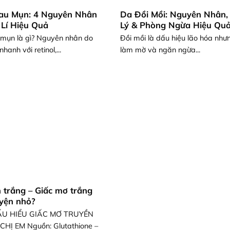
au Mụn: 4 Nguyên Nhân
Da Đồi Mồi: Nguyên Nhân,
 Lí Hiệu Quả
Lý & Phòng Ngừa Hiệu Qu
mụn là gì? Nguyên nhân do
Đồi mồi là dấu hiệu lão hóa như
hanh với retinol,...
làm mờ và ngăn ngừa...
 trắng – Giấc mơ trắng
uyện nhỏ?
U HIỂU GIẤC MƠ TRUYỀN
Ị EM Nguồn: Glutathione –