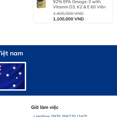
92% EPA Omega-3 with
là:
Vitamin D3, K2 & E 60 Viên
1,550,000 VND.
Giá
1,400,000
VND
Giá
gốc
1,100,000
VND
hiện
là:
tại
1,400,000 VND.
là:
1,100,000 VND.
Việt nam
Giờ làm việc
Hotline: 0975 356720 (24/7)