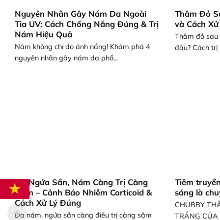
Nguyên Nhân Gây Nám Da Ngoài
Thâm Đỏ S
Tia UV: Cách Chống Nắng Đúng & Trị
và Cách Xử
Nám Hiệu Quả
Thâm đỏ sau 
Nám không chỉ do ánh nắng! Khám phá 4
đâu? Cách trị n
nguyên nhân gây nám da phổ...
Da Ngứa Sần, Nám Càng Trị Càng
Tiêm truyền
Đậm – Cảnh Báo Nhiễm Corticoid &
sáng là ch
Cách Xử Lý Đúng
CHUBBY THẤ
Da nám, ngứa sần càng điều trị càng sậm
TRẮNG CỦA CH