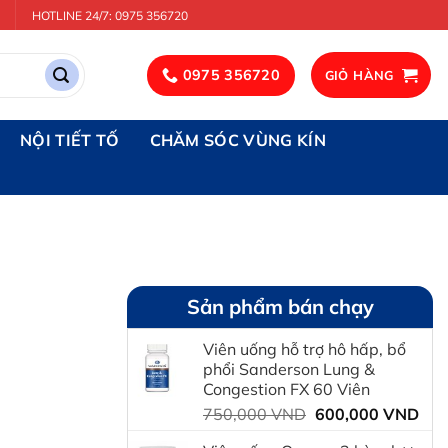
HOTLINE 24/7: 0975 356720
0975 356720
GIỎ HÀNG
NỘI TIẾT TỐ
CHĂM SÓC VÙNG KÍN
Sản phẩm bán chạy
Viên uống hỗ trợ hô hấp, bổ
phổi Sanderson Lung &
Congestion FX 60 Viên
Giá
Giá
750,000
VND
600,000
VND
gốc
hiệ