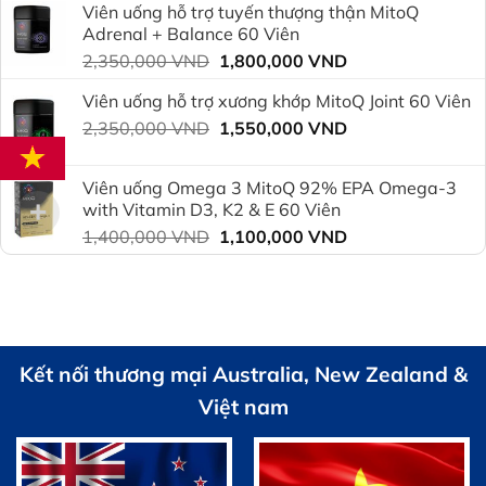
Viên uống hỗ trợ tuyến thượng thận MitoQ
2,350,000 VND.
là:
Adrenal + Balance 60 Viên
1,800,000 VND.
Giá
Giá
2,350,000
VND
1,800,000
VND
gốc
hiện
Viên uống hỗ trợ xương khớp MitoQ Joint 60 Viên
là:
tại
Giá
Giá
2,350,000
VND
2,350,000 VND.
1,550,000
VND
là:
gốc
hiện
1,800,000 VND.
là:
tại
Viên uống Omega 3 MitoQ 92% EPA Omega-3
2,350,000 VND.
là:
with Vitamin D3, K2 & E 60 Viên
1,550,000 VND.
Giá
Giá
1,400,000
VND
1,100,000
VND
gốc
hiện
là:
tại
1,400,000 VND.
là:
1,100,000 VND.
Kết nối thương mại Australia, New Zealand &
Việt nam