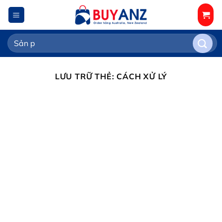
Chuyển
đến
nội
Tìm
dung
kiếm:
LƯU TRỮ THẺ:
CÁCH XỬ LÝ