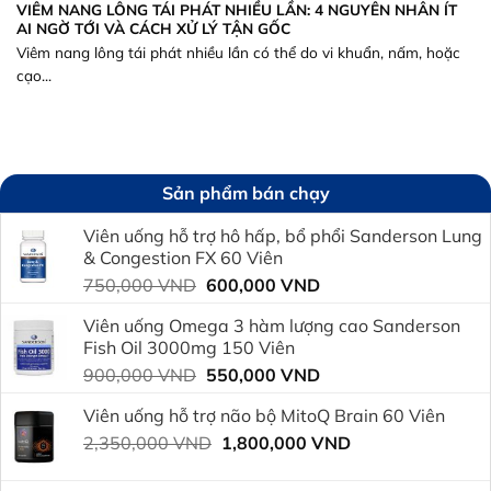
VIÊM NANG LÔNG TÁI PHÁT NHIỀU LẦN: 4 NGUYÊN NHÂN ÍT
AI NGỜ TỚI VÀ CÁCH XỬ LÝ TẬN GỐC
Viêm nang lông tái phát nhiều lần có thể do vi khuẩn, nấm, hoặc
cạo...
Sản phẩm bán chạy
Viên uống hỗ trợ hô hấp, bổ phổi Sanderson Lung
& Congestion FX 60 Viên
Giá
Giá
750,000
VND
600,000
VND
gốc
hiện
Viên uống Omega 3 hàm lượng cao Sanderson
là:
tại
Fish Oil 3000mg 150 Viên
750,000 VND.
là:
Giá
Giá
900,000
VND
550,000
VND
600,000 VND.
gốc
hiện
Viên uống hỗ trợ não bộ MitoQ Brain 60 Viên
là:
tại
Giá
Giá
2,350,000
VND
900,000 VND.
1,800,000
VND
là:
gốc
hiện
550,000 VND.
là:
tại