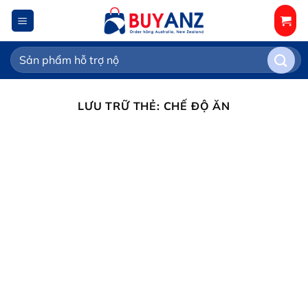
Chuyển
đến
nội
Tìm
dung
kiếm:
LƯU TRỮ THẺ:
CHẾ ĐỘ ĂN