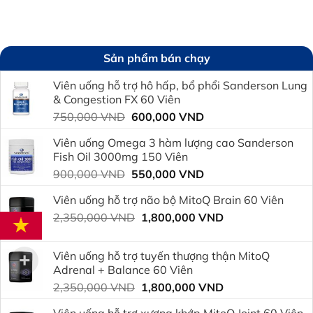
Sản phẩm bán chạy
Viên uống hỗ trợ hô hấp, bổ phổi Sanderson Lung
& Congestion FX 60 Viên
Giá
Giá
750,000
VND
600,000
VND
gốc
hiện
Viên uống Omega 3 hàm lượng cao Sanderson
là:
tại
Fish Oil 3000mg 150 Viên
750,000 VND.
là:
Giá
Giá
900,000
VND
550,000
VND
600,000 VND.
gốc
hiện
Viên uống hỗ trợ não bộ MitoQ Brain 60 Viên
là:
tại
Giá
Giá
2,350,000
VND
900,000 VND.
1,800,000
VND
là:
gốc
hiện
550,000 VND.
là:
tại
Viên uống hỗ trợ tuyến thượng thận MitoQ
2,350,000 VND.
là:
Adrenal + Balance 60 Viên
1,800,000 VND.
Giá
Giá
2,350,000
VND
1,800,000
VND
gốc
hiện
Viên uống hỗ trợ xương khớp MitoQ Joint 60 Viên