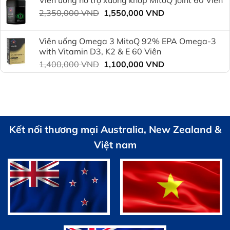
là:
tại
Giá
Giá
2,350,000
VND
2,350,000 VND.
1,550,000
VND
là:
gốc
hiện
1,800,000 VND.
là:
tại
Viên uống Omega 3 MitoQ 92% EPA Omega-3
2,350,000 VND.
là:
with Vitamin D3, K2 & E 60 Viên
1,550,000 VND.
Giá
Giá
1,400,000
VND
1,100,000
VND
gốc
hiện
là:
tại
1,400,000 VND.
là:
1,100,000 VND.
Kết nối thương mại Australia, New Zealand &
Việt nam