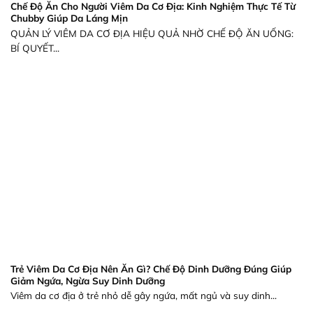
Chế Độ Ăn Cho Người Viêm Da Cơ Địa: Kinh Nghiệm Thực Tế Từ
Chubby Giúp Da Láng Mịn
QUẢN LÝ VIÊM DA CƠ ĐỊA HIỆU QUẢ NHỜ CHẾ ĐỘ ĂN UỐNG:
BÍ QUYẾT...
Trẻ Viêm Da Cơ Địa Nên Ăn Gì? Chế Độ Dinh Dưỡng Đúng Giúp
Giảm Ngứa, Ngừa Suy Dinh Dưỡng
Viêm da cơ địa ở trẻ nhỏ dễ gây ngứa, mất ngủ và suy dinh...