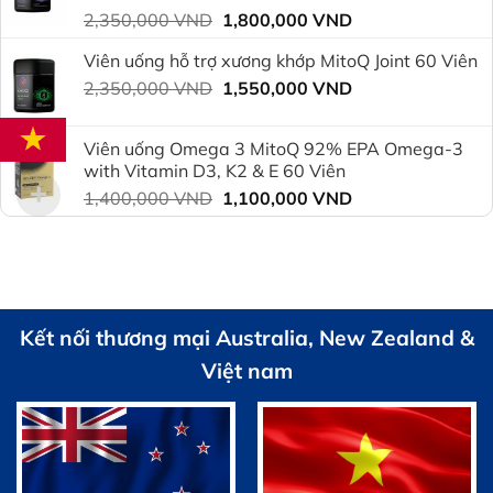
1,800,000 VND.
Giá
Giá
2,350,000
VND
1,800,000
VND
gốc
hiện
Viên uống hỗ trợ xương khớp MitoQ Joint 60 Viên
là:
tại
Giá
Giá
2,350,000
VND
2,350,000 VND.
1,550,000
VND
là:
gốc
hiện
1,800,000 VND.
là:
tại
Viên uống Omega 3 MitoQ 92% EPA Omega-3
2,350,000 VND.
là:
with Vitamin D3, K2 & E 60 Viên
1,550,000 VND.
Giá
Giá
1,400,000
VND
1,100,000
VND
gốc
hiện
là:
tại
1,400,000 VND.
là:
1,100,000 VND.
Kết nối thương mại Australia, New Zealand &
Việt nam