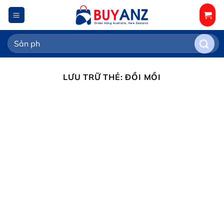
Chuyển
đến
nội
Tìm
dung
kiếm:
LƯU TRỮ THẺ:
ĐỒI MỒI