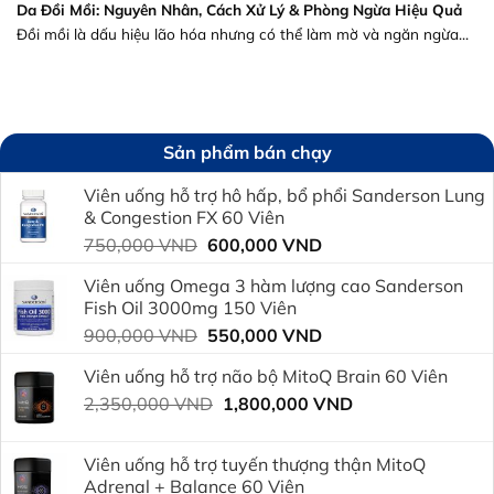
Da Đồi Mồi: Nguyên Nhân, Cách Xử Lý & Phòng Ngừa Hiệu Quả
Đồi mồi là dấu hiệu lão hóa nhưng có thể làm mờ và ngăn ngừa...
Sản phẩm bán chạy
Viên uống hỗ trợ hô hấp, bổ phổi Sanderson Lung
& Congestion FX 60 Viên
Giá
Giá
750,000
VND
600,000
VND
gốc
hiện
Viên uống Omega 3 hàm lượng cao Sanderson
là:
tại
Fish Oil 3000mg 150 Viên
750,000 VND.
là:
Giá
Giá
900,000
VND
550,000
VND
600,000 VND.
gốc
hiện
Viên uống hỗ trợ não bộ MitoQ Brain 60 Viên
là:
tại
Giá
Giá
2,350,000
VND
900,000 VND.
1,800,000
VND
là:
gốc
hiện
550,000 VND.
là:
tại
Viên uống hỗ trợ tuyến thượng thận MitoQ
2,350,000 VND.
là:
Adrenal + Balance 60 Viên