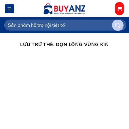
Chuyển
đến
nội
Tìm
dung
kiếm:
LƯU TRỮ THẺ:
DỌN LÔNG VÙNG KÍN