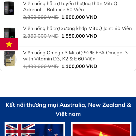
Viên uống hỗ trợ tuyến thượng thận MitoQ
2,350,000 VND.
là:
Adrenal + Balance 60 Viên
1,800,000 VND.
Giá
Giá
2,350,000
VND
1,800,000
VND
gốc
hiện
Viên uống hỗ trợ xương khớp MitoQ Joint 60 Viên
là:
tại
Giá
Giá
2,350,000
VND
2,350,000 VND.
1,550,000
VND
là:
gốc
hiện
1,800,000 VND.
là:
tại
Viên uống Omega 3 MitoQ 92% EPA Omega-3
2,350,000 VND.
là:
with Vitamin D3, K2 & E 60 Viên
1,550,000 VND.
Giá
Giá
1,400,000
VND
1,100,000
VND
gốc
hiện
là:
tại
1,400,000 VND.
là:
1,100,000 VND.
Kết nối thương mại Australia, New Zealand &
Việt nam