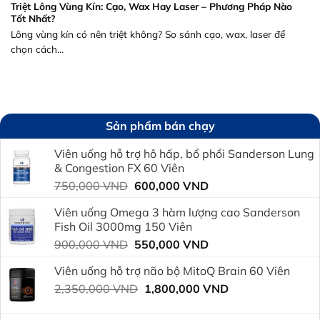
Triệt Lông Vùng Kín: Cạo, Wax Hay Laser – Phương Pháp Nào
Tốt Nhất?
Lông vùng kín có nên triệt không? So sánh cạo, wax, laser để
chọn cách...
Sản phẩm bán chạy
Viên uống hỗ trợ hô hấp, bổ phổi Sanderson Lung
& Congestion FX 60 Viên
Giá
Giá
750,000
VND
600,000
VND
gốc
hiện
Viên uống Omega 3 hàm lượng cao Sanderson
là:
tại
Fish Oil 3000mg 150 Viên
750,000 VND.
là:
Giá
Giá
900,000
VND
550,000
VND
600,000 VND.
gốc
hiện
Viên uống hỗ trợ não bộ MitoQ Brain 60 Viên
là:
tại
Giá
Giá
2,350,000
VND
900,000 VND.
1,800,000
VND
là:
gốc
hiện
550,000 VND.
là:
tại