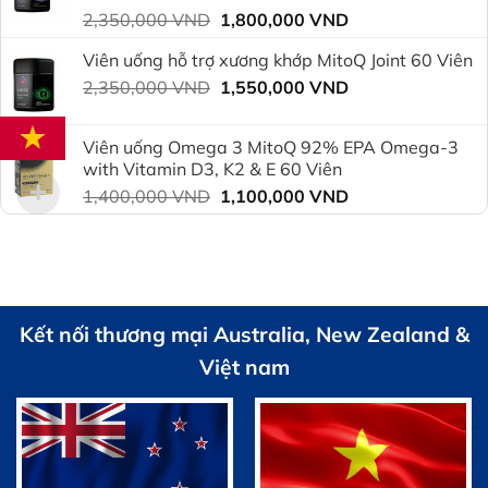
1,800,000 VND.
Giá
Giá
2,350,000
VND
1,800,000
VND
gốc
hiện
Viên uống hỗ trợ xương khớp MitoQ Joint 60 Viên
là:
tại
Giá
Giá
2,350,000
VND
2,350,000 VND.
1,550,000
VND
là:
gốc
hiện
1,800,000 VND.
là:
tại
Viên uống Omega 3 MitoQ 92% EPA Omega-3
2,350,000 VND.
là:
with Vitamin D3, K2 & E 60 Viên
1,550,000 VND.
Giá
Giá
1,400,000
VND
1,100,000
VND
gốc
hiện
là:
tại
1,400,000 VND.
là:
1,100,000 VND.
Kết nối thương mại Australia, New Zealand &
Việt nam