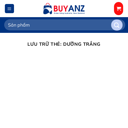
Chuyển
đến
nội
Tìm
dung
kiếm:
LƯU TRỮ THẺ:
DƯỠNG TRẮNG