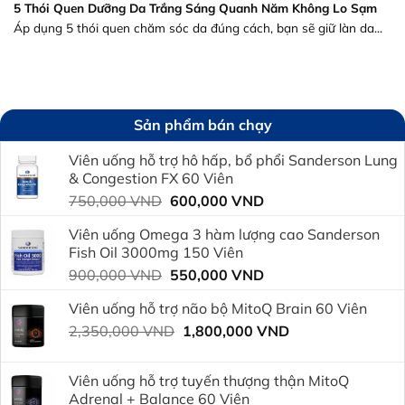
5 Thói Quen Dưỡng Da Trắng Sáng Quanh Năm Không Lo Sạm
Áp dụng 5 thói quen chăm sóc da đúng cách, bạn sẽ giữ làn da...
Sản phẩm bán chạy
Viên uống hỗ trợ hô hấp, bổ phổi Sanderson Lung
& Congestion FX 60 Viên
Giá
Giá
750,000
VND
600,000
VND
gốc
hiện
Viên uống Omega 3 hàm lượng cao Sanderson
là:
tại
Fish Oil 3000mg 150 Viên
750,000 VND.
là:
Giá
Giá
900,000
VND
550,000
VND
600,000 VND.
gốc
hiện
Viên uống hỗ trợ não bộ MitoQ Brain 60 Viên
là:
tại
Giá
Giá
2,350,000
VND
900,000 VND.
1,800,000
VND
là:
gốc
hiện
550,000 VND.
là:
tại
Viên uống hỗ trợ tuyến thượng thận MitoQ
2,350,000 VND.
là:
Adrenal + Balance 60 Viên