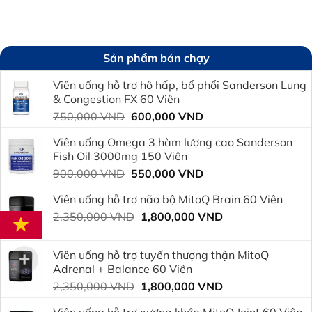
Sản phẩm bán chạy
Viên uống hỗ trợ hô hấp, bổ phổi Sanderson Lung
& Congestion FX 60 Viên
Giá
Giá
750,000
VND
600,000
VND
gốc
hiện
Viên uống Omega 3 hàm lượng cao Sanderson
là:
tại
Fish Oil 3000mg 150 Viên
750,000 VND.
là:
Giá
Giá
900,000
VND
550,000
VND
600,000 VND.
gốc
hiện
Viên uống hỗ trợ não bộ MitoQ Brain 60 Viên
là:
tại
Giá
Giá
2,350,000
VND
900,000 VND.
1,800,000
VND
là:
gốc
hiện
550,000 VND.
là:
tại
Viên uống hỗ trợ tuyến thượng thận MitoQ
2,350,000 VND.
là:
Adrenal + Balance 60 Viên
1,800,000 VND.
Giá
Giá
2,350,000
VND
1,800,000
VND
gốc
hiện
Viên uống hỗ trợ xương khớp MitoQ Joint 60 Viên