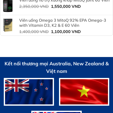
là:
tại
Giá
Giá
2,350,000
VND
2,350,000 VND.
1,550,000
VND
là:
gốc
hiện
1,800,000 VND.
là:
tại
Viên uống Omega 3 MitoQ 92% EPA Omega-3
2,350,000 VND.
là:
with Vitamin D3, K2 & E 60 Viên
1,550,000 VND.
Giá
Giá
1,400,000
VND
1,100,000
VND
gốc
hiện
là:
tại
1,400,000 VND.
là:
1,100,000 VND.
Kết nối thương mại Australia, New Zealand &
Việt nam