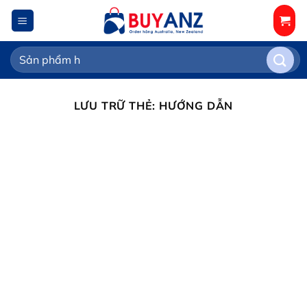
Chuyển
đến
nội
Tìm
dung
kiếm:
LƯU TRỮ THẺ:
HƯỚNG DẪN