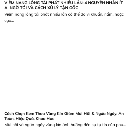
VIÊM NANG LÔNG TÁI PHÁT NHIỀU LẦN: 4 NGUYÊN NHÂN ÍT
AI NGỜ TỚI VÀ CÁCH XỬ LÝ TẬN GỐC
Viêm nang lông tái phát nhiều lần có thể do vi khuẩn, nấm, hoặc
cạo...
Cách Chọn Kem Thoa Vùng Kín Giảm Mùi Hôi & Ngứa Ngáy: An
Toàn, Hiệu Quả, Khoa Học
Mùi hôi và ngứa ngáy vùng kín ảnh hưởng đến sự tự tin của phụ...