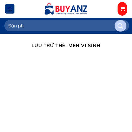
Chuyển
đến
nội
Tìm
dung
kiếm:
LƯU TRỮ THẺ:
MEN VI SINH