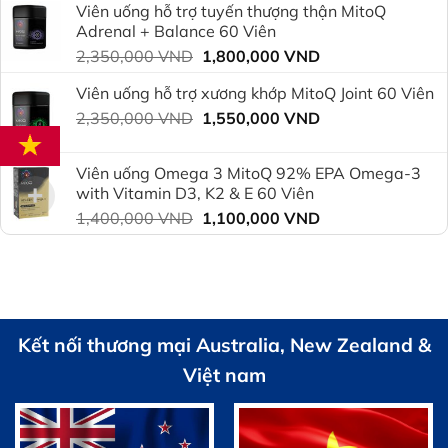
Viên uống hỗ trợ tuyến thượng thận MitoQ
2,350,000 VND.
là:
Adrenal + Balance 60 Viên
1,800,000 VND.
Giá
Giá
2,350,000
VND
1,800,000
VND
gốc
hiện
Viên uống hỗ trợ xương khớp MitoQ Joint 60 Viên
là:
tại
Giá
Giá
2,350,000
VND
2,350,000 VND.
1,550,000
VND
là:
gốc
hiện
1,800,000 VND.
là:
tại
Viên uống Omega 3 MitoQ 92% EPA Omega-3
2,350,000 VND.
là:
with Vitamin D3, K2 & E 60 Viên
1,550,000 VND.
Giá
Giá
1,400,000
VND
1,100,000
VND
gốc
hiện
là:
tại
1,400,000 VND.
là:
1,100,000 VND.
Kết nối thương mại Australia, New Zealand &
Việt nam