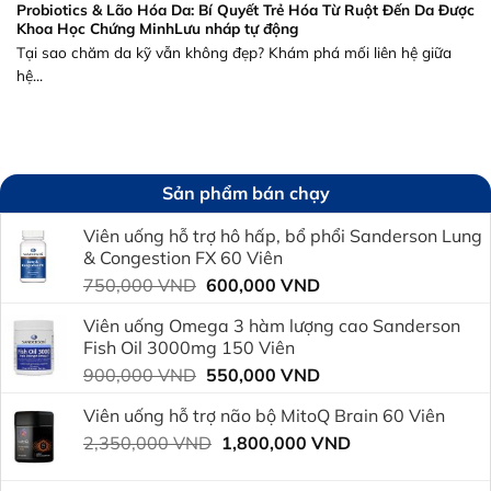
Probiotics & Lão Hóa Da: Bí Quyết Trẻ Hóa Từ Ruột Đến Da Được
Khoa Học Chứng MinhLưu nháp tự động
Tại sao chăm da kỹ vẫn không đẹp? Khám phá mối liên hệ giữa
hệ...
Sản phẩm bán chạy
Viên uống hỗ trợ hô hấp, bổ phổi Sanderson Lung
& Congestion FX 60 Viên
Giá
Giá
750,000
VND
600,000
VND
gốc
hiện
Viên uống Omega 3 hàm lượng cao Sanderson
là:
tại
Fish Oil 3000mg 150 Viên
750,000 VND.
là:
Giá
Giá
900,000
VND
550,000
VND
600,000 VND.
gốc
hiện
Viên uống hỗ trợ não bộ MitoQ Brain 60 Viên
là:
tại
Giá
Giá
2,350,000
VND
900,000 VND.
1,800,000
VND
là:
gốc
hiện
550,000 VND.
là:
tại