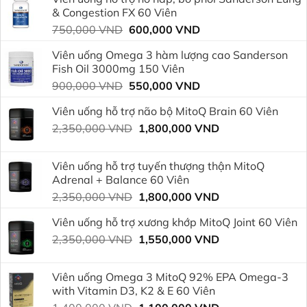
& Congestion FX 60 Viên
Giá
Giá
750,000
VND
600,000
VND
gốc
hiện
Viên uống Omega 3 hàm lượng cao Sanderson
là:
tại
Fish Oil 3000mg 150 Viên
750,000 VND.
là:
Giá
Giá
900,000
VND
550,000
VND
600,000 VND.
gốc
hiện
Viên uống hỗ trợ não bộ MitoQ Brain 60 Viên
là:
tại
Giá
Giá
2,350,000
VND
900,000 VND.
1,800,000
VND
là:
gốc
hiện
550,000 VND.
là:
tại
Viên uống hỗ trợ tuyến thượng thận MitoQ
2,350,000 VND.
là:
Adrenal + Balance 60 Viên
1,800,000 VND.
Giá
Giá
2,350,000
VND
1,800,000
VND
gốc
hiện
Viên uống hỗ trợ xương khớp MitoQ Joint 60 Viên
là:
tại
Giá
Giá
2,350,000
VND
2,350,000 VND.
1,550,000
VND
là:
gốc
hiện
1,800,000 VND.
là:
tại
Viên uống Omega 3 MitoQ 92% EPA Omega-3
2,350,000 VND.
là:
with Vitamin D3, K2 & E 60 Viên
1,550,000 VND.
Giá
Giá