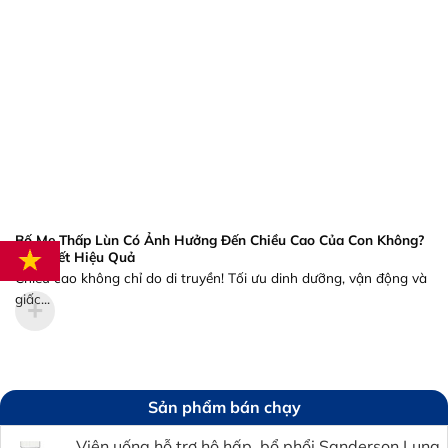
Bố Mẹ Thấp Lùn Có Ảnh Hưởng Đến Chiều Cao Của Con Không?
Bí Quyết Hiệu Quả
Chiều cao không chỉ do di truyền! Tối ưu dinh dưỡng, vận động và
giấc...
Sản phẩm bán chạy
Viên uống hỗ trợ hô hấp, bổ phổi Sanderson Lung