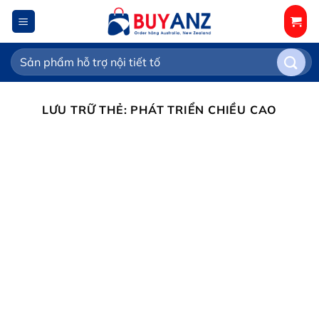
Chuyển
đến
nội
Tìm
dung
kiếm:
LƯU TRỮ THẺ:
PHÁT TRIỂN CHIỀU CAO