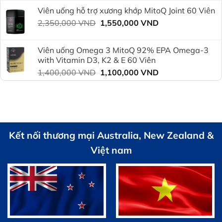
gốc
hiện
Viên uống hỗ trợ xương khớp MitoQ Joint 60 Viên
là:
tại
Giá
Giá
2,350,000
VND
2,350,000 VND.
1,550,000
VND
là:
gốc
hiện
1,800,000 VND.
là:
tại
Viên uống Omega 3 MitoQ 92% EPA Omega-3
2,350,000 VND.
là:
with Vitamin D3, K2 & E 60 Viên
1,550,000 VND.
Giá
Giá
1,400,000
VND
1,100,000
VND
gốc
hiện
là:
tại
1,400,000 VND.
là:
1,100,000 VND.
Kết nối thương mại Australia, New Zealand &
Việt nam