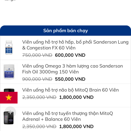
Sản phẩm bán chạy
Viên uống hỗ trợ hô hấp, bổ phổi Sanderson Lung
& Congestion FX 60 Viên
Giá
Giá
750,000
VND
600,000
VND
gốc
hiện
Viên uống Omega 3 hàm lượng cao Sanderson
là:
tại
Fish Oil 3000mg 150 Viên
750,000 VND.
là:
Giá
Giá
900,000
VND
550,000
VND
600,000 VND.
gốc
hiện
Viên uống hỗ trợ não bộ MitoQ Brain 60 Viên
là:
tại
Giá
Giá
2,350,000
VND
900,000 VND.
1,800,000
VND
là:
gốc
hiện
550,000 VND.
là:
tại
Viên uống hỗ trợ tuyến thượng thận MitoQ
2,350,000 VND.
là:
Adrenal + Balance 60 Viên
1,800,000 VND.
Giá
Giá
2,350,000
VND
1,800,000
VND