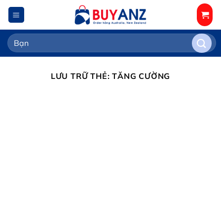
Chuyển
đến
nội
Tìm
dung
kiếm:
LƯU TRỮ THẺ:
TĂNG CƯỜNG