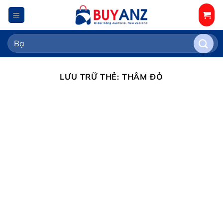
Chuyển
đến
nội
Tìm
dung
kiếm:
LƯU TRỮ THẺ:
THÂM ĐỎ