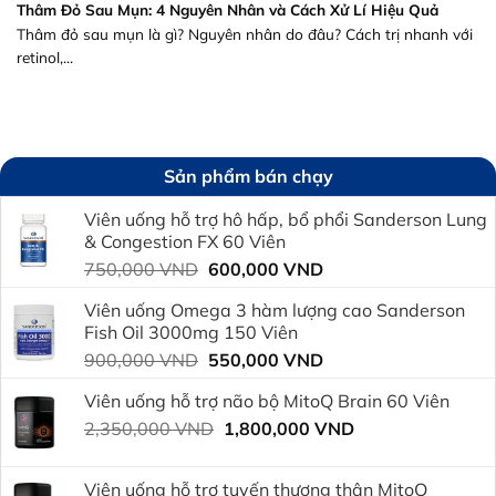
Thâm Đỏ Sau Mụn: 4 Nguyên Nhân và Cách Xử Lí Hiệu Quả
Thâm đỏ sau mụn là gì? Nguyên nhân do đâu? Cách trị nhanh với
retinol,...
Sản phẩm bán chạy
Viên uống hỗ trợ hô hấp, bổ phổi Sanderson Lung
& Congestion FX 60 Viên
Giá
Giá
750,000
VND
600,000
VND
gốc
hiện
Viên uống Omega 3 hàm lượng cao Sanderson
là:
tại
Fish Oil 3000mg 150 Viên
750,000 VND.
là:
Giá
Giá
900,000
VND
550,000
VND
600,000 VND.
gốc
hiện
Viên uống hỗ trợ não bộ MitoQ Brain 60 Viên
là:
tại
Giá
Giá
2,350,000
VND
900,000 VND.
1,800,000
VND
là:
gốc
hiện
550,000 VND.
là:
tại
Viên uống hỗ trợ tuyến thượng thận MitoQ