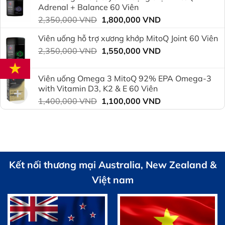
2,350,000 VND.
là:
Adrenal + Balance 60 Viên
1,800,000 VND.
Giá
Giá
2,350,000
VND
1,800,000
VND
gốc
hiện
Viên uống hỗ trợ xương khớp MitoQ Joint 60 Viên
là:
tại
Giá
Giá
2,350,000
VND
2,350,000 VND.
1,550,000
VND
là:
gốc
hiện
1,800,000 VND.
là:
tại
Viên uống Omega 3 MitoQ 92% EPA Omega-3
2,350,000 VND.
là:
with Vitamin D3, K2 & E 60 Viên
1,550,000 VND.
Giá
Giá
1,400,000
VND
1,100,000
VND
gốc
hiện
là:
tại
1,400,000 VND.
là:
1,100,000 VND.
Kết nối thương mại Australia, New Zealand &
Việt nam