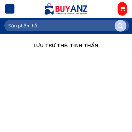
Chuyển
đến
nội
Tìm
dung
kiếm:
LƯU TRỮ THẺ:
TINH THẦN