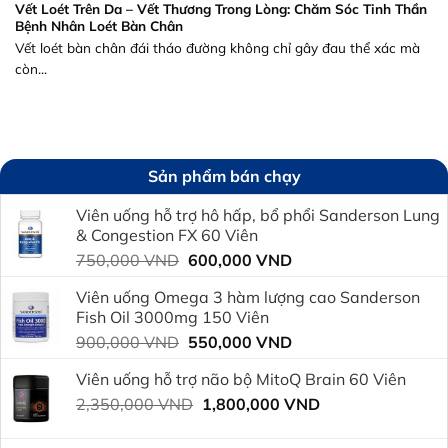
Vết Loét Trên Da – Vết Thương Trong Lòng: Chăm Sóc Tinh Thần
Bệnh Nhân Loét Bàn Chân
Vết loét bàn chân đái tháo đường không chỉ gây đau thể xác mà
còn...
Sản phẩm bán chạy
Viên uống hỗ trợ hô hấp, bổ phổi Sanderson Lung
& Congestion FX 60 Viên
Giá
Giá
750,000
VND
600,000
VND
gốc
hiện
Viên uống Omega 3 hàm lượng cao Sanderson
là:
tại
Fish Oil 3000mg 150 Viên
750,000 VND.
là:
Giá
Giá
900,000
VND
550,000
VND
600,000 VND.
gốc
hiện
Viên uống hỗ trợ não bộ MitoQ Brain 60 Viên
là:
tại
Giá
Giá
2,350,000
VND
900,000 VND.
1,800,000
VND
là:
gốc
hiện
550,000 VND.
là:
tại