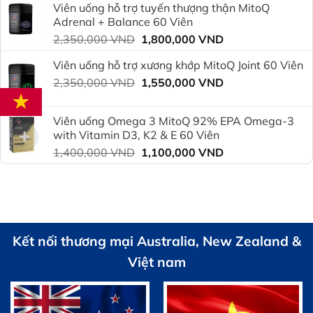
Viên uống hỗ trợ tuyến thượng thận MitoQ
2,350,000 VND.
là:
Adrenal + Balance 60 Viên
1,800,000 VND.
Giá
Giá
2,350,000
VND
1,800,000
VND
gốc
hiện
Viên uống hỗ trợ xương khớp MitoQ Joint 60 Viên
là:
tại
Giá
Giá
2,350,000
VND
2,350,000 VND.
1,550,000
VND
là:
gốc
hiện
1,800,000 VND.
là:
tại
Viên uống Omega 3 MitoQ 92% EPA Omega-3
2,350,000 VND.
là:
with Vitamin D3, K2 & E 60 Viên
1,550,000 VND.
Giá
Giá
1,400,000
VND
1,100,000
VND
gốc
hiện
là:
tại
1,400,000 VND.
là:
1,100,000 VND.
Kết nối thương mại Australia, New Zealand &
Việt nam