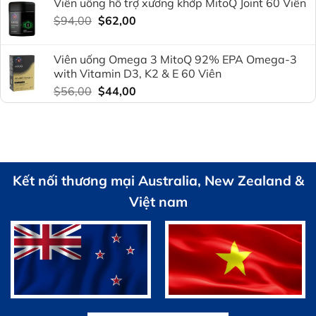
Viên uống hỗ trợ xương khớp MitoQ Joint 60 Viên
là:
tại
Giá
Giá
$
94,00
$94,00.
$
62,00
là:
gốc
hiện
$72,00.
là:
tại
Viên uống Omega 3 MitoQ 92% EPA Omega-3
$94,00.
là:
with Vitamin D3, K2 & E 60 Viên
$62,00.
Giá
Giá
$
56,00
$
44,00
gốc
hiện
là:
tại
$56,00.
là:
$44,00.
Kết nối thương mại Australia, New Zealand &
Việt nam