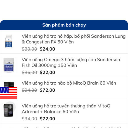
Sản phẩm bán chạy
Viên uống hỗ trợ hô hấp, bổ phổi Sanderson Lung
& Congestion FX 60 Viên
Giá
Giá
$
30,00
$
24,00
gốc
hiện
Viên uống Omega 3 hàm lượng cao Sanderson
là:
tại
Fish Oil 3000mg 150 Viên
$30,00.
là:
Giá
Giá
$
36,00
$
22,00
$24,00.
gốc
hiện
Viên uống hỗ trợ não bộ MitoQ Brain 60 Viên
là:
tại
Giá
Giá
$
94,00
$36,00.
$
72,00
là:
gốc
hiện
$22,00.
là:
tại
Viên uống hỗ trợ tuyến thượng thận MitoQ
$94,00.
là:
Adrenal + Balance 60 Viên
$72,00.
Giá
Giá
$
94,00
$
72,00
gốc
hiện