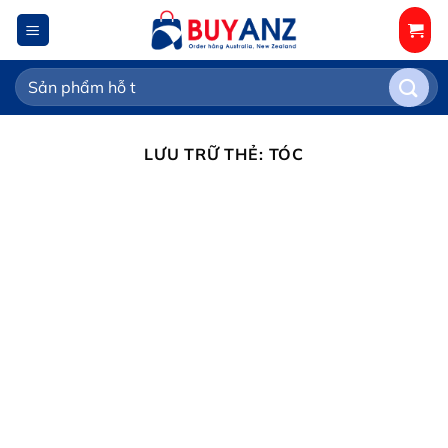
Chuyển
đến
nội
Tìm
dung
kiếm:
LƯU TRỮ THẺ:
TÓC