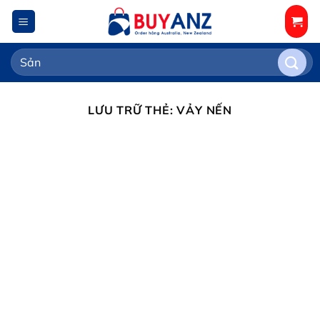
Chuyển
đến
nội
Tìm
dung
kiếm:
LƯU TRỮ THẺ:
VẢY NẾN