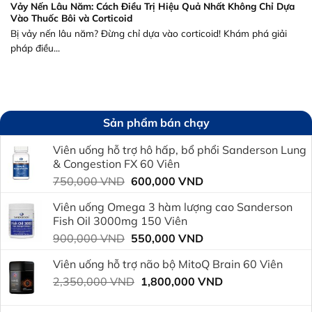
Vảy Nến Lâu Năm: Cách Điều Trị Hiệu Quả Nhất Không Chỉ Dựa
Vào Thuốc Bôi và Corticoid
Bị vảy nến lâu năm? Đừng chỉ dựa vào corticoid! Khám phá giải
pháp điều...
Sản phẩm bán chạy
Viên uống hỗ trợ hô hấp, bổ phổi Sanderson Lung
& Congestion FX 60 Viên
Giá
Giá
750,000
VND
600,000
VND
gốc
hiện
Viên uống Omega 3 hàm lượng cao Sanderson
là:
tại
Fish Oil 3000mg 150 Viên
750,000 VND.
là:
Giá
Giá
900,000
VND
550,000
VND
600,000 VND.
gốc
hiện
Viên uống hỗ trợ não bộ MitoQ Brain 60 Viên
là:
tại
Giá
Giá
2,350,000
VND
900,000 VND.
1,800,000
VND
là:
gốc
hiện
550,000 VND.
là:
tại