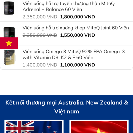
Viên uống hỗ trợ tuyến thượng thận MitoQ
2,350,000 VND.
là:
Adrenal + Balance 60 Viên
1,800,000 VND.
Giá
Giá
2,350,000
VND
1,800,000
VND
gốc
hiện
Viên uống hỗ trợ xương khớp MitoQ Joint 60 Viên
là:
tại
Giá
Giá
2,350,000
VND
2,350,000 VND.
1,550,000
VND
là:
gốc
hiện
1,800,000 VND.
là:
tại
Viên uống Omega 3 MitoQ 92% EPA Omega-3
2,350,000 VND.
là:
with Vitamin D3, K2 & E 60 Viên
1,550,000 VND.
Giá
Giá
1,400,000
VND
1,100,000
VND
gốc
hiện
là:
tại
1,400,000 VND.
là:
1,100,000 VND.
Kết nối thương mại Australia, New Zealand &
Việt nam