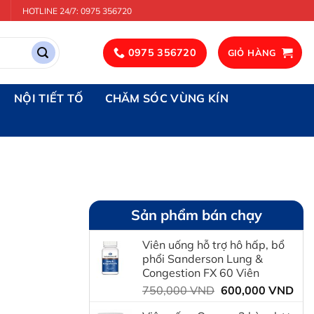
HOTLINE 24/7: 0975 356720
0975 356720
GIỎ HÀNG
NỘI TIẾT TỐ
CHĂM SÓC VÙNG KÍN
Sản phẩm bán chạy
Viên uống hỗ trợ hô hấp, bổ
phổi Sanderson Lung &
Congestion FX 60 Viên
Giá
Giá
750,000
VND
600,000
VND
gốc
hiệ