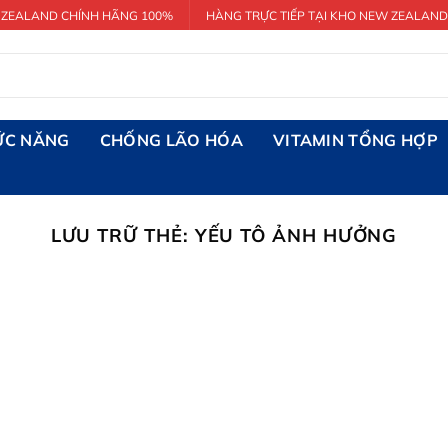
 ZEALAND CHÍNH HÃNG 100%
HÀNG TRỰC TIẾP TẠI KHO NEW ZEALAND
ỨC NĂNG
CHỐNG LÃO HÓA
VITAMIN TỔNG HỢP
LƯU TRỮ THẺ:
YẾU TÔ ẢNH HƯỞNG