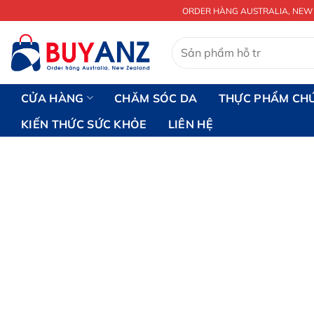
Chuyển
ORDER HÀNG AUSTRALIA, NEW
đến
nội
Tìm
kiếm:
dung
CỬA HÀNG
CHĂM SÓC DA
THỰC PHẨM CH
KIẾN THỨC SỨC KHỎE
LIÊN HỆ