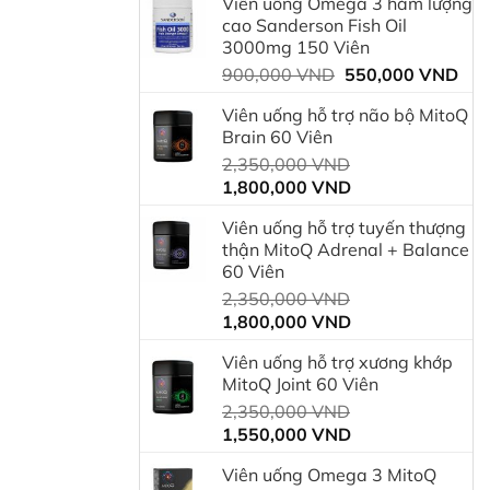
Viên uống Omega 3 hàm lượng
là:
tại
cao Sanderson Fish Oil
750,000 VND.
là:
3000mg 150 Viên
600
Giá
Giá
900,000
VND
550,000
VND
gốc
hiệ
Viên uống hỗ trợ não bộ MitoQ
là:
tại
Brain 60 Viên
900,000 VND.
là:
Giá
2,350,000
VND
550
Giá
gốc
1,800,000
VND
hiện
là:
Viên uống hỗ trợ tuyến thượng
tại
2,350,000 VND.
thận MitoQ Adrenal + Balance
là:
60 Viên
1,800,000 VND.
Giá
2,350,000
VND
Giá
gốc
1,800,000
VND
hiện
là:
Viên uống hỗ trợ xương khớp
tại
2,350,000 VND.
MitoQ Joint 60 Viên
là:
Giá
2,350,000
VND
1,800,000 VND.
Giá
gốc
1,550,000
VND
hiện
là:
Viên uống Omega 3 MitoQ
tại
2,350,000 VND.