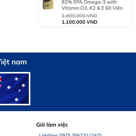
92% EPA Omega-3 with
là:
Vitamin D3, K2 & E 60 Viên
1,550,000 VND.
Giá
1,400,000
VND
Giá
gốc
1,100,000
VND
hiện
là:
tại
1,400,000 VND.
là:
1,100,000 VND.
Việt nam
Giờ làm việc
Hotline: 0975 356720 (24/7)