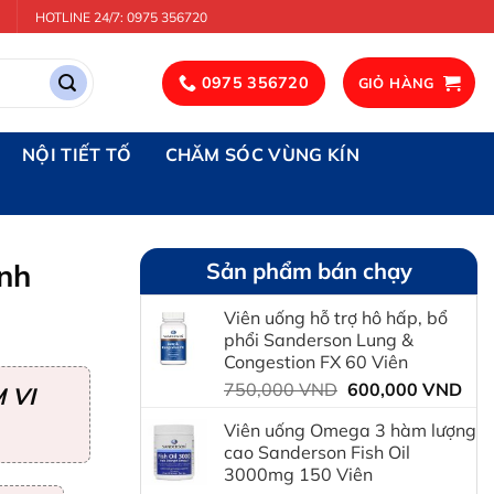
HOTLINE 24/7: 0975 356720
0975 356720
GIỎ HÀNG
NỘI TIẾT TỐ
CHĂM SÓC VÙNG KÍN
ánh
Sản phẩm bán chạy
Viên uống hỗ trợ hô hấp, bổ
phổi Sanderson Lung &
Congestion FX 60 Viên
Giá
Giá
750,000
VND
600,000
VND
 VI
gốc
hiệ
Viên uống Omega 3 hàm lượng
là:
tại
cao Sanderson Fish Oil
750,000 VND.
là:
3000mg 150 Viên
600