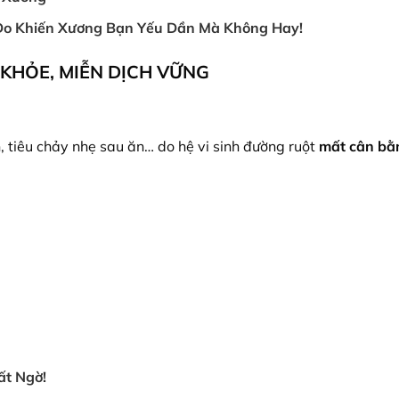
Do Khiến Xương Bạn Yếu Dần Mà Không Hay!
A KHỎE, MIỄN DỊCH VỮNG
n, tiêu chảy nhẹ sau ăn… do hệ vi sinh đường ruột
mất cân bằ
ất Ngờ!