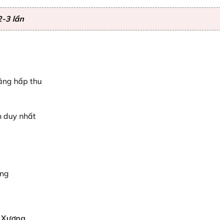
2-3 lần
ăng hấp thu
n duy nhất
ung
g Xương