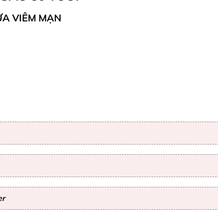
ỪA VIÊM MẠN
er