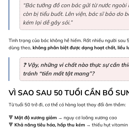
“Bác tưởng đồ con bác gửi từ nước ngoài l
còn bị tiểu buốt. Lên viện, bác sĩ bảo do 
kém lại dễ gây sỏi.”
Tình trạng của bác không hề hiếm. Rất nhiều người sau 
dùng theo,
không phân biệt được dạng hoạt chất, liều 
❓
Vậy, những vi chất nào thực sự cần thi
tránh “tiền mất tật mang”?
VÌ SAO SAU 50 TUỔI CẦN BỔ SU
Từ tuổi 50 trở đi, cơ thể có hàng loạt thay đổi âm thầm:
🔻
Mật độ xương giảm
→ nguy cơ loãng xương cao
🔻
Khả năng tiêu hóa, hấp thu kém
→ thiếu hụt vitamin