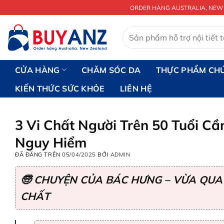
Chuyển
ORDER HÀNG AUSTRALIA, NEW
đến
nội
Tìm
kiếm:
dung
CỬA HÀNG
CHĂM SÓC DA
THỰC PHẨM CH
KIẾN THỨC SỨC KHỎE
LIÊN HỆ
3 Vi Chất Người Trên 50 Tuổi C
Nguy Hiểm
ĐÃ ĐĂNG TRÊN
05/04/2025
BỞI
ADMIN
🧓 CHUYỆN CỦA BÁC HƯNG – VỪA QUA 
CHẤT