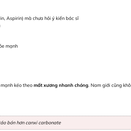
 Aspirin) mà chưa hỏi ý kiến bác sĩ
u
hỏe mạnh
m mạnh kéo theo
mất xương nhanh chóng
. Nam giới cũng kh
y táo bón hơn canxi carbonate