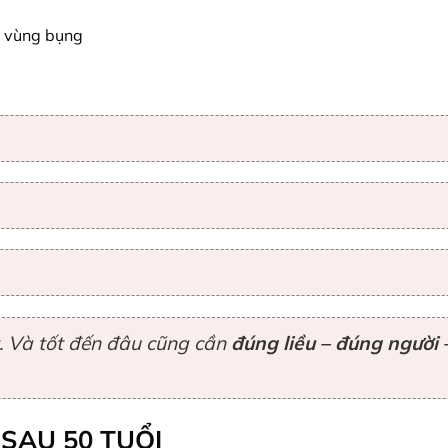
n vùng bụng
t. Và tốt đến đâu cũng cần
đúng liều – đúng người 
SAU 50 TUỔI