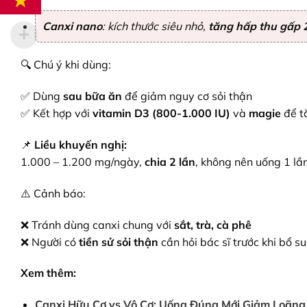
Canxi nano
: kích thước siêu nhỏ,
tăng hấp thu gấp 
🔍 Chú ý khi dùng:
✅ Dùng
sau bữa ăn
để giảm nguy cơ sỏi thận
✅ Kết hợp với
vitamin D3 (800-1.000 IU)
và
magie
để t
📌
Liều khuyến nghị:
1.000 – 1.200 mg/ngày
,
chia 2 lần
, không nên uống 1 lầ
⚠️ Cảnh báo:
❌ Tránh dùng canxi chung với
sắt, trà, cà phê
❌ Người có
tiền sử sỏi thận
cần hỏi bác sĩ trước khi bổ s
Xem thêm:
Canxi Hữu Cơ vs Vô Cơ: Uống Đúng Mới Giảm Loãn