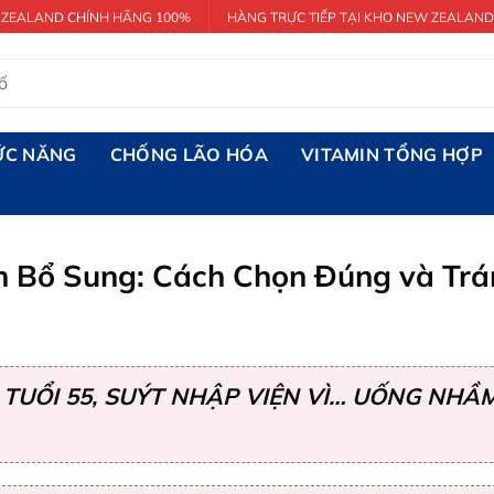
 ZEALAND CHÍNH HÃNG 100%
HÀNG TRỰC TIẾP TẠI KHO NEW ZEALAND
ỨC NĂNG
CHỐNG LÃO HÓA
VITAMIN TỔNG HỢP
ần Bổ Sung: Cách Chọn Đúng và Tr
TUỔI 55, SUÝT NHẬP VIỆN VÌ… UỐNG NHẦM