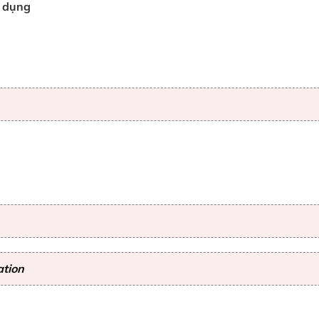
ử dụng
ation