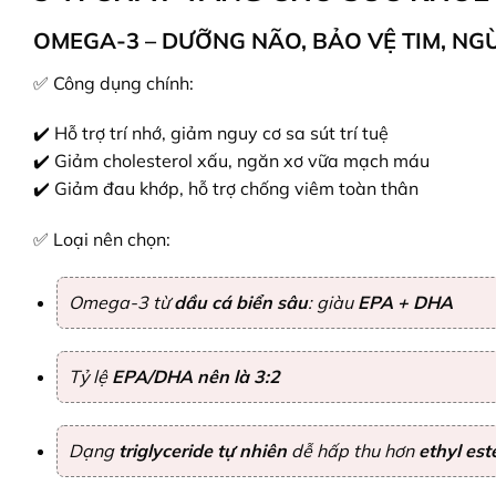
OMEGA-3 – DƯỠNG NÃO, BẢO VỆ TIM, NG
✅ Công dụng chính:
✔️ Hỗ trợ trí nhớ, giảm nguy cơ sa sút trí tuệ
✔️ Giảm cholesterol xấu, ngăn xơ vữa mạch máu
✔️ Giảm đau khớp, hỗ trợ chống viêm toàn thân
✅ Loại nên chọn:
Omega-3 từ
dầu cá biển sâu
: giàu
EPA + DHA
Tỷ lệ
EPA/DHA nên là 3:2
Dạng
triglyceride tự nhiên
dễ hấp thu hơn
ethyl est