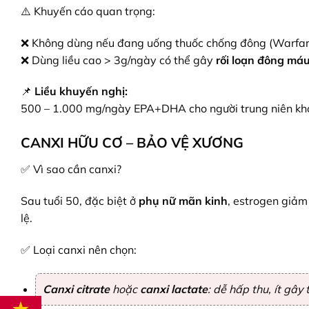
⚠️ Khuyến cáo quan trọng:
❌ Không dùng nếu đang uống thuốc chống đông (Warfarin,
❌ Dùng liều cao > 3g/ngày có thể gây
rối loạn đông má
📌
Liều khuyến nghị:
500 – 1.000 mg/ngày EPA+DHA
cho người trung niên k
CANXI HỮU CƠ – BẢO VỆ XƯƠNG
✅ Vì sao cần canxi?
Sau tuổi 50, đặc biệt ở
phụ nữ mãn kinh
, estrogen giả
lệ.
✅ Loại canxi nên chọn:
Canxi citrate
hoặc
canxi lactate
: dễ hấp thu, ít gâ