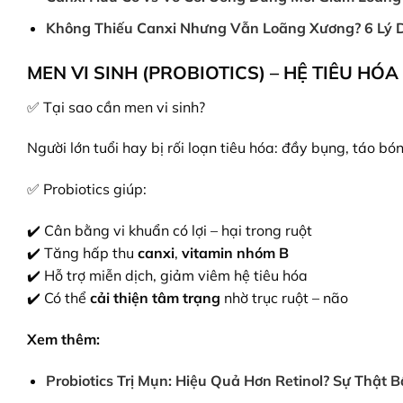
Không Thiếu Canxi Nhưng Vẫn Loãng Xương? 6 Lý 
MEN VI SINH (PROBIOTICS) – HỆ TIÊU HÓ
✅ Tại sao cần men vi sinh?
Người lớn tuổi hay bị rối loạn tiêu hóa: đầy bụng, táo bó
✅ Probiotics giúp:
✔️ Cân bằng vi khuẩn có lợi – hại trong ruột
✔️ Tăng hấp thu
canxi
,
vitamin nhóm B
✔️ Hỗ trợ miễn dịch, giảm viêm hệ tiêu hóa
✔️ Có thể
cải thiện tâm trạng
nhờ trục ruột – não
Xem thêm:
Probiotics Trị Mụn: Hiệu Quả Hơn Retinol? Sự Thật B