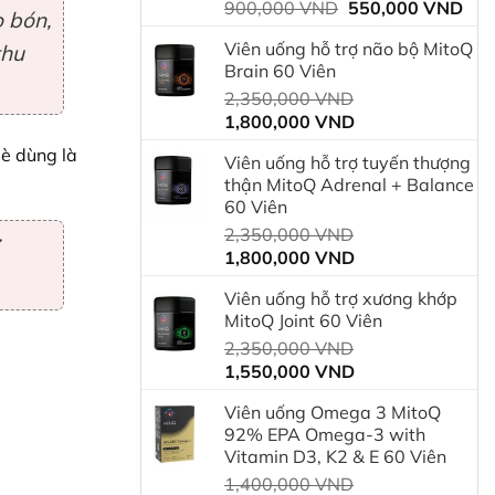
Giá
Giá
900,000
VND
550,000
VND
o bón,
gốc
hiệ
Viên uống hỗ trợ não bộ MitoQ
thu
là:
tại
Brain 60 Viên
900,000 VND.
là:
Giá
2,350,000
VND
550
Giá
gốc
1,800,000
VND
hiện
là:
bè dùng là
Viên uống hỗ trợ tuyến thượng
tại
2,350,000 VND.
thận MitoQ Adrenal + Balance
là:
60 Viên
1,800,000 VND.
Giá
2,350,000
VND
Giá
gốc
1,800,000
VND
hiện
là:
Viên uống hỗ trợ xương khớp
tại
2,350,000 VND.
MitoQ Joint 60 Viên
là:
Giá
2,350,000
VND
1,800,000 VND.
Giá
gốc
1,550,000
VND
hiện
là:
Viên uống Omega 3 MitoQ
tại
2,350,000 VND.
92% EPA Omega-3 with
là:
Vitamin D3, K2 & E 60 Viên
1,550,000 VND.
Giá
1,400,000
VND