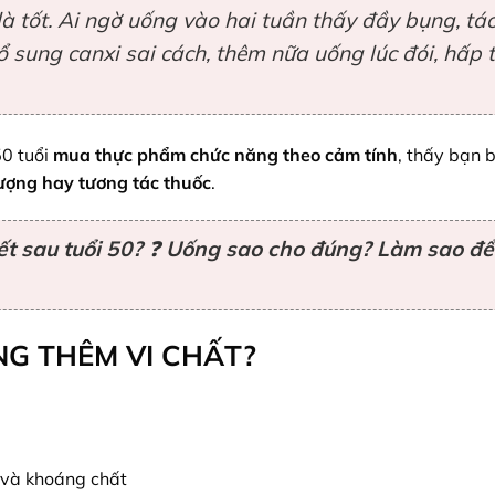
à tốt. Ai ngờ uống vào hai tuần thấy đầy bụng, tá
bổ sung canxi sai cách, thêm nữa uống lúc đói, hấp 
50 tuổi
mua thực phẩm chức năng theo cảm tính
, thấy bạn 
lượng hay tương tác thuốc
.
ết sau tuổi 50?
❓
Uống sao cho đúng? Làm sao để
NG THÊM VI CHẤT?
 và khoáng chất