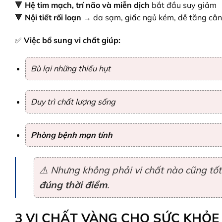
🔻
Hệ tim mạch, trí não và miễn dịch
bắt đầu suy giảm
🔻
Nội tiết rối loạn
→ da sạm, giấc ngủ kém, dễ tăng câ
✅
Việc bổ sung vi chất giúp:
Bù lại những thiếu hụt
Duy trì chất lượng sống
Phòng bệnh mạn tính
⚠️ Nhưng không phải vi chất nào cũng tố
đúng thời điểm
.
3 VI CHẤT VÀNG CHO SỨC KHỎE 