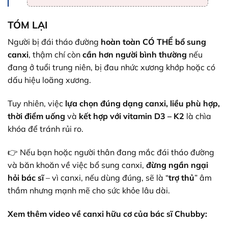
TÓM LẠI
Người bị đái tháo đường
hoàn toàn CÓ THỂ bổ sung
canxi
, thậm chí còn
cần hơn người bình thường
nếu
đang ở tuổi trung niên, bị đau nhức xương khớp hoặc có
dấu hiệu loãng xương.
Tuy nhiên, việc
lựa chọn đúng dạng canxi, liều phù hợp,
thời điểm uống
và
kết hợp với vitamin D3 – K2
là chìa
khóa để tránh rủi ro.
👉 Nếu bạn hoặc người thân đang mắc đái tháo đường
và băn khoăn về việc bổ sung canxi,
đừng ngần ngại
hỏi bác sĩ
– vì canxi, nếu dùng đúng, sẽ là “
trợ thủ
” âm
thầm nhưng mạnh mẽ cho sức khỏe lâu dài.
Xem thêm video về canxi hữu cơ của bác sĩ Chubby: