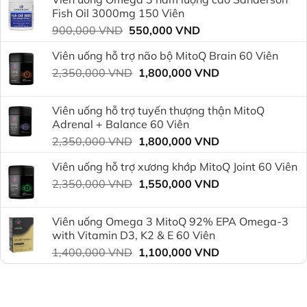
là:
tại
Fish Oil 3000mg 150 Viên
750,000 VND.
là:
Giá
Giá
900,000
VND
550,000
VND
600,000 VND.
gốc
hiện
Viên uống hỗ trợ não bộ MitoQ Brain 60 Viên
là:
tại
Giá
Giá
2,350,000
VND
900,000 VND.
1,800,000
VND
là:
gốc
hiện
550,000 VND.
là:
tại
Viên uống hỗ trợ tuyến thượng thận MitoQ
2,350,000 VND.
là:
Adrenal + Balance 60 Viên
1,800,000 VND.
Giá
Giá
2,350,000
VND
1,800,000
VND
gốc
hiện
Viên uống hỗ trợ xương khớp MitoQ Joint 60 Viên
là:
tại
Giá
Giá
2,350,000
VND
2,350,000 VND.
1,550,000
VND
là:
gốc
hiện
1,800,000 VND.
là:
tại
Viên uống Omega 3 MitoQ 92% EPA Omega-3
2,350,000 VND.
là:
with Vitamin D3, K2 & E 60 Viên
1,550,000 VND.
Giá
Giá
1,400,000
VND
1,100,000
VND
gốc
hiện
là:
tại
1,400,000 VND.
là: