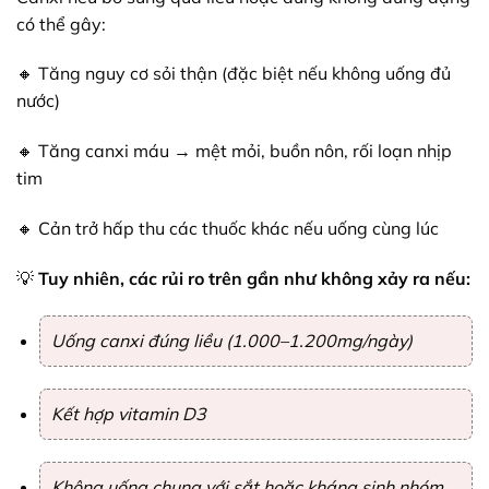
có thể gây:
🔸 Tăng nguy cơ sỏi thận (đặc biệt nếu không uống đủ
nước)
🔸 Tăng canxi máu → mệt mỏi, buồn nôn, rối loạn nhịp
tim
🔸 Cản trở hấp thu các thuốc khác nếu uống cùng lúc
💡
Tuy nhiên, các rủi ro trên gần như không xảy ra nếu:
Uống canxi đúng liều (1.000–1.200mg/ngày)
Kết hợp vitamin D3
Không uống chung với sắt hoặc kháng sinh nhóm