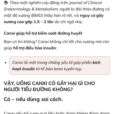
📚
Theo một nghiên cứu đăng trên Journal of Clinical
Endocrinology & Metabolism
, người bị đái tháo đường có
mật độ xương (BMD) thấp hơn rõ rệt, và
nguy cơ gãy
xương cao gấp 1.5 – 2 lần
dù chỉ ngã nhẹ.
Canxi giúp hỗ trợ kiểm soát đường huyết
Bạn có tin không? Canxi không chỉ tốt cho xương mà còn
giúp
hỗ trợ điều hòa insulin
:
Canxi là một trong những yếu tố góp phần
kích
hoạt insulin
từ tế bào beta tuyến tụy.
VẬY, UỐNG CANXI CÓ GÂY HẠI GÌ CHO
NGƯỜI TIỂU ĐƯỜNG KHÔNG?
Có – nếu dùng sai cách.
Canxi nếu bổ sung quá liều hoặc dùng không đúng dạng