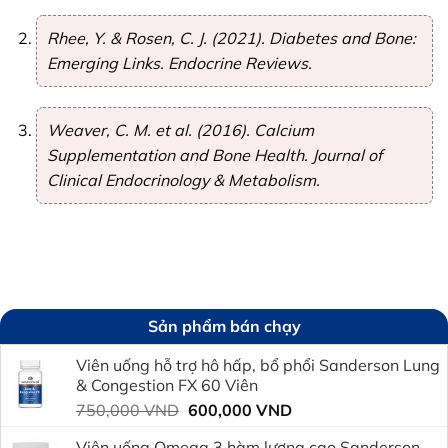
Rhee, Y. & Rosen, C. J. (2021).
Diabetes and Bone:
Emerging Links
. Endocrine Reviews.
Weaver, C. M. et al. (2016).
Calcium
Supplementation and Bone Health
. Journal of
Clinical Endocrinology & Metabolism.
Sản phẩm bán chạy
Viên uống hỗ trợ hô hấp, bổ phổi Sanderson Lung
& Congestion FX 60 Viên
Giá
Giá
750,000
VND
600,000
VND
gốc
hiện
Viên uống Omega 3 hàm lượng cao Sanderson