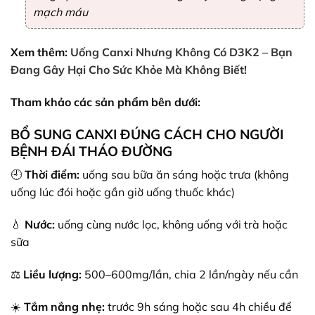
mạch máu
Xem thêm:
Uống Canxi Nhưng Không Có D3K2 – Bạn
Đang Gây Hại Cho Sức Khỏe Mà Không Biết!
Tham khảo các sản phẩm bên dưới:
BỔ SUNG CANXI ĐÚNG CÁCH CHO NGƯỜI
BỆNH ĐÁI THÁO ĐƯỜNG
🕘
Thời điểm:
uống sau bữa ăn sáng hoặc trưa (không
uống lúc đói hoặc gần giờ uống thuốc khác)
💧
Nước:
uống cùng nước lọc, không uống với trà hoặc
sữa
⚖️
Liều lượng:
500–600mg/lần, chia 2 lần/ngày nếu cần
☀️
Tắm nắng nhẹ:
trước 9h sáng hoặc sau 4h chiều để