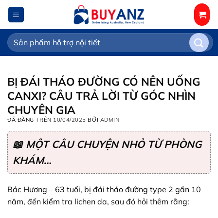
Chuyển
đến
nội
Tìm
dung
kiếm:
BỊ ĐÁI THÁO ĐƯỜNG CÓ NÊN UỐNG
CANXI? CÂU TRẢ LỜI TỪ GÓC NHÌN
CHUYÊN GIA
ĐÃ ĐĂNG TRÊN
10/04/2025
BỞI
ADMIN
📖 MỘT CÂU CHUYỆN NHỎ TỪ PHÒNG
KHÁM…
Bác Hương – 63 tuổi, bị đái tháo đường type 2 gần 10
năm, đến kiểm tra lichen da, sau đó hỏi thêm rằng: