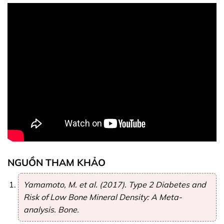
NGUỒN THAM KHẢO
Yamamoto, M. et al. (2017).
Type 2 Diabetes and
Risk of Low Bone Mineral Density: A Meta-
analysis
. Bone.