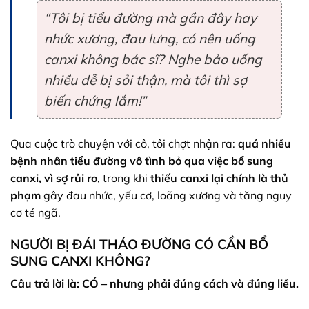
“Tôi bị tiểu đường mà gần đây hay
nhức xương, đau lưng, có nên uống
canxi không bác sĩ? Nghe bảo uống
nhiều dễ bị sỏi thận, mà tôi thì sợ
biến chứng lắm!”
Qua cuộc trò chuyện với cô, tôi chợt nhận ra:
quá nhiều
bệnh nhân tiểu đường vô tình bỏ qua việc bổ sung
canxi, vì sợ rủi ro
, trong khi
thiếu canxi lại chính là thủ
phạm
gây đau nhức, yếu cơ, loãng xương và tăng nguy
cơ té ngã.
NGƯỜI BỊ ĐÁI THÁO ĐƯỜNG CÓ CẦN BỔ
SUNG CANXI KHÔNG?
Câu trả lời là: CÓ – nhưng phải đúng cách và đúng liều.