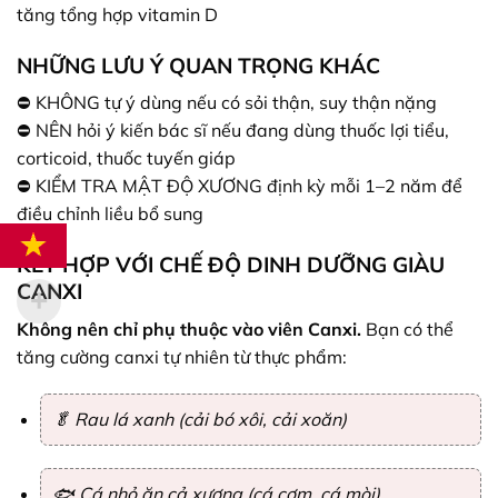
tăng tổng hợp vitamin D
NHỮNG LƯU Ý QUAN TRỌNG KHÁC
⛔ KHÔNG tự ý dùng nếu có sỏi thận, suy thận nặng
⛔ NÊN hỏi ý kiến bác sĩ nếu đang dùng thuốc lợi tiểu,
corticoid, thuốc tuyến giáp
⛔ KIỂM TRA MẬT ĐỘ XƯƠNG định kỳ mỗi 1–2 năm để
điều chỉnh liều bổ sung
KẾT HỢP VỚI CHẾ ĐỘ DINH DƯỠNG GIÀU
CANXI
Không nên chỉ phụ thuộc vào viên Canxi.
Bạn có thể
tăng cường canxi tự nhiên từ thực phẩm:
🥬 Rau lá xanh (cải bó xôi, cải xoăn)
🐟 Cá nhỏ ăn cả xương (cá cơm, cá mòi)