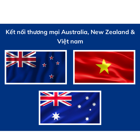
là:
tại
1,400,000 VND.
là:
1,100,000 VND.
Kết nối thương mại Australia, New Zealand &
Việt nam