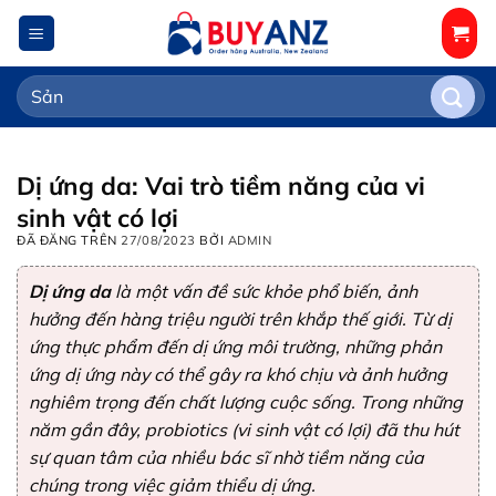
Chuyển
đến
nội
Tìm
dung
kiếm:
Dị ứng da: Vai trò tiềm năng của vi
sinh vật có lợi
ĐÃ ĐĂNG TRÊN
27/08/2023
BỞI
ADMIN
Dị ứng da
là một vấn đề sức khỏe phổ biến, ảnh
hưởng đến hàng triệu người trên khắp thế giới. Từ dị
ứng thực phẩm đến dị ứng môi trường, những phản
ứng dị ứng này có thể gây ra khó chịu và ảnh hưởng
nghiêm trọng đến chất lượng cuộc sống. Trong những
năm gần đây, probiotics (vi sinh vật có lợi) đã thu hút
sự quan tâm của nhiều bác sĩ nhờ tiềm năng của
chúng trong việc giảm thiểu dị ứng.