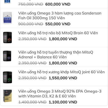
Giá
Giá
750,000
VND
600,000
VND
gốc
hiện
Viên uống Omega 3 hàm lượng cao Sanderson
là:
tại
Fish Oil 3000mg 150 Viên
750,000 VND.
là:
Giá
Giá
900,000
VND
550,000
VND
600,000 VND.
gốc
hiện
Viên uống hỗ trợ não bộ MitoQ Brain 60 Viên
là:
tại
Giá
Giá
2,350,000
VND
900,000 VND.
1,800,000
VND
là:
gốc
hiện
550,000 VND.
là:
tại
Viên uống hỗ trợ tuyến thượng thận MitoQ
2,350,000 VND.
là:
Adrenal + Balance 60 Viên
1,800,000 VND.
Giá
Giá
2,350,000
VND
1,800,000
VND
gốc
hiện
Viên uống hỗ trợ xương khớp MitoQ Joint 60 Viên
là:
tại
Giá
Giá
2,350,000
VND
2,350,000 VND.
1,550,000
VND
là:
gốc
hiện
1,800,000 VND.
là:
tại
Viên uống Omega 3 MitoQ 92% EPA Omega-3
2,350,000 VND.
là:
with Vitamin D3, K2 & E 60 Viên
1,550,000 VND.
Giá
Giá
1,400,000
VND
1,100,000
VND
gốc
hiện