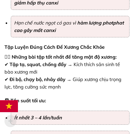
giảm hấp thụ canxi
Hạn chế nước ngọt có gas vì
hàm lượng photphat
cao gây mất canxi
Tập Luyện Đúng Cách Để Xương Chắc Khỏe
🏋️‍♀️
Những bài tập tốt nhất để tăng mật độ xương:
✔
Tập tạ, squat, chống đẩy
→ Kích thích sản sinh tế
bào xương mới
✔
Đi bộ, chạy bộ, nhảy dây
→ Giúp xương chịu trọng
lực, tăng cường sức mạnh
⏰ Tần suất tối ưu:
Ít nhất 3 – 4 lần/tuần