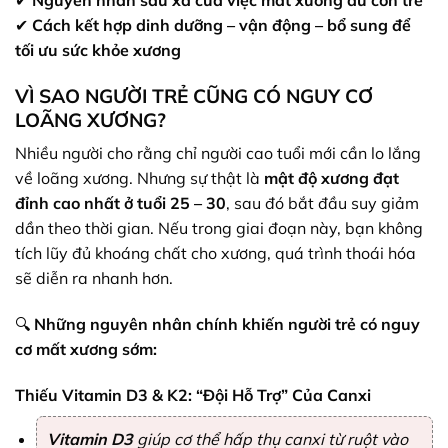
✔
Cách kết hợp dinh dưỡng – vận động – bổ sung để
tối ưu sức khỏe xương
VÌ SAO NGƯỜI TRẺ CŨNG CÓ NGUY CƠ
LOÃNG XƯƠNG?
Nhiều người cho rằng chỉ người cao tuổi mới cần lo lắng
về loãng xương. Nhưng sự thật là
mật độ xương đạt
đỉnh cao nhất ở tuổi 25 – 30
, sau đó bắt đầu suy giảm
dần theo thời gian. Nếu trong giai đoạn này, bạn không
tích lũy đủ khoáng chất cho xương, quá trình thoái hóa
sẽ diễn ra nhanh hơn.
🔍
Những nguyên nhân chính khiến người trẻ có nguy
cơ mất xương sớm:
Thiếu Vitamin D3 & K2: “Đội Hỗ Trợ” Của Canxi
Vitamin D3
giúp cơ thể hấp thụ canxi từ ruột vào