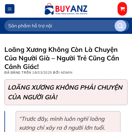
Chuyển
đến
nội
Tìm
dung
kiếm:
Loãng Xương Không Còn Là Chuyện
Của Người Già – Người Trẻ Cũng Cần
Cảnh Giác!
ĐÃ ĐĂNG TRÊN
18/03/2025
BỞI
ADMIN
LOÃNG XƯƠNG KHÔNG PHẢI CHUYỆN
CỦA NGƯỜI GIÀ!
“Trước đây, mình luôn nghĩ loãng
xương chỉ xảy ra ở người lớn tuổi.