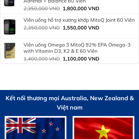
Adrenal + Balance 60 Viên
1,800,000 VND.
Giá
Giá
2,350,000
VND
1,800,000
VND
gốc
hiện
Viên uống hỗ trợ xương khớp MitoQ Joint 60 Viên
là:
tại
Giá
Giá
2,350,000
VND
2,350,000 VND.
1,550,000
VND
là:
gốc
hiện
1,800,000 VND.
là:
tại
Viên uống Omega 3 MitoQ 92% EPA Omega-3
2,350,000 VND.
là:
with Vitamin D3, K2 & E 60 Viên
1,550,000 VND.
Giá
Giá
1,400,000
VND
1,100,000
VND
gốc
hiện
là:
tại
1,400,000 VND.
là:
1,100,000 VND.
Kết nối thương mại Australia, New Zealand &
Việt nam