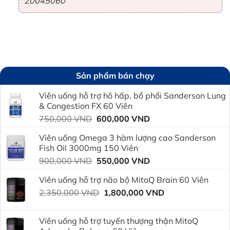
20045060
Sản phẩm bán chạy
Viên uống hỗ trợ hô hấp, bổ phổi Sanderson Lung
& Congestion FX 60 Viên
Giá
Giá
750,000
VND
600,000
VND
gốc
hiện
Viên uống Omega 3 hàm lượng cao Sanderson
là:
tại
Fish Oil 3000mg 150 Viên
750,000 VND.
là:
Giá
Giá
900,000
VND
550,000
VND
600,000 VND.
gốc
hiện
Viên uống hỗ trợ não bộ MitoQ Brain 60 Viên
là:
tại
Giá
Giá
2,350,000
VND
900,000 VND.
1,800,000
VND
là:
gốc
hiện
550,000 VND.
là:
tại
Viên uống hỗ trợ tuyến thượng thận MitoQ
2,350,000 VND.
là: