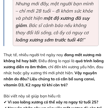
Nhưng mới đây, một người bạn mình
– chỉ mới 28 tuổi – đi khám sức khỏe
và phát hiện
mật độ xương đã suy
giảm
. Bác sĩ cảnh báo nếu không
thay đổi lối sống, cô ấy có nguy cơ
loãng xương sớm trước tuổi 40
!”
Thực tế, nhiều người trẻ ngày nay
đang mất xương mà
không hề hay biết
. Điều đáng lo ngại là
quá trình loãng
xương diễn ra âm thầm
, chỉ đến khi xương yếu hẳn, đau
nhức hoặc gãy xương thì mới phát hiện.
Vậy nguyên
nhân do đâu? Liệu chúng ta có cần bổ sung canxi,
vitamin D3, K2 ngay từ khi còn trẻ?
Bài viết này sẽ giúp bạn hiểu rõ:
✔
Vì sao loãng xương có thể xảy ra ngay từ tuổi 25?
✔
Nguyên nhân sâu xa của việc mất xương dù còn trẻ