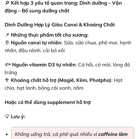
🔎
Kết hợp 3 yếu tố quan trọng:
Dinh dưỡng – Vận
động – Bổ sung dưỡng chất
Dinh Dưỡng Hợp Lý Giàu Canxi & Khoáng Chất
📌
Những thực phẩm tốt cho xương:
🥛
Nguồn canxi tự nhiên
: Sữa, sữa chua, phô mai, hạnh
nhân, đậu nành, cải bó xôi
🐟
Nguồn vitamin D3 tự nhiên
: Cá hồi, cá mòi, lòng đỏ
trứng
🥦
Khoáng chất hỗ trợ (Magiê, Kẽm, Photpho)
: Hạt
chia, hạt lanh, bông cải xanh, nấm
Hoặc có thể dùng supplement hỗ trợ:
💡
Lưu ý:
Không uống trà, cà phê quá nhiều vì
caffeine làm