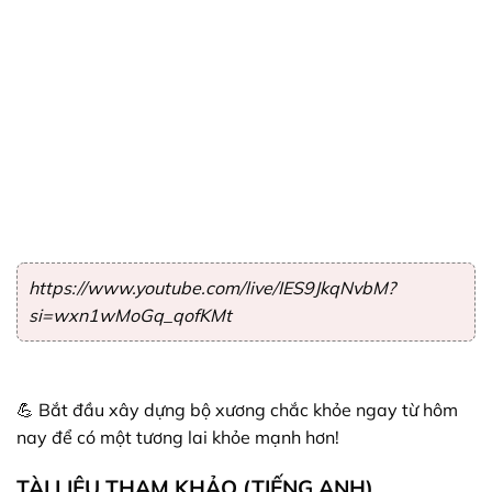
https://www.youtube.com/live/IES9JkqNvbM?
si=wxn1wMoGq_qofKMt
💪 Bắt đầu xây dựng bộ xương chắc khỏe ngay từ hôm
nay để có một tương lai khỏe mạnh hơn!
TÀI LIỆU THAM KHẢO (TIẾNG ANH)