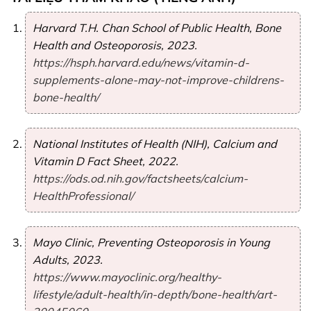
Harvard T.H. Chan School of Public Health,
Bone
Health and Osteoporosis
, 2023.
https://hsph.harvard.edu/news/vitamin-d-
supplements-alone-may-not-improve-childrens-
bone-health/
National Institutes of Health (NIH),
Calcium and
Vitamin D Fact Sheet
, 2022.
https://ods.od.nih.gov/factsheets/calcium-
HealthProfessional/
Mayo Clinic,
Preventing Osteoporosis in Young
Adults
, 2023.
https://www.mayoclinic.org/healthy-
lifestyle/adult-health/in-depth/bone-health/art-