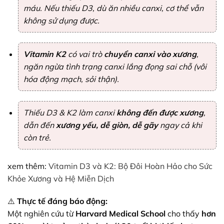
máu. Nếu thiếu D3, dù ăn nhiều canxi, cơ thể vẫn
không sử dụng được.
Vitamin K2
có vai trò
chuyển canxi vào xương
,
ngăn ngừa tình trạng canxi lắng đọng sai chỗ (vôi
hóa động mạch, sỏi thận).
Thiếu D3 & K2 làm canxi
không đến được xương
,
dẫn đến
xương yếu, dễ giòn, dễ gãy
ngay cả khi
còn trẻ.
xem thêm:
Vitamin D3 và K2: Bộ Đôi Hoàn Hảo cho Sức
Khỏe Xương và Hệ Miễn Dịch
⚠️
Thực tế đáng báo động:
Một nghiên cứu từ
Harvard Medical School
cho thấy
hơn