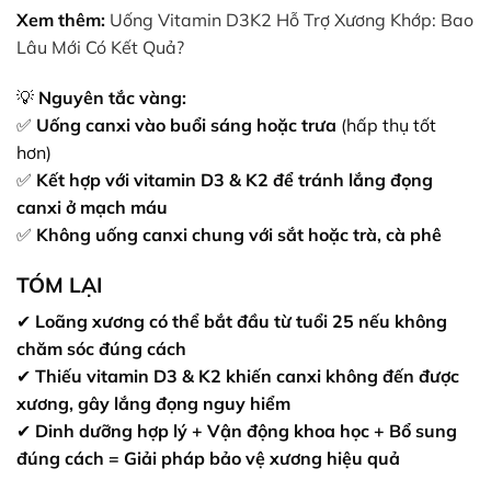
Xem thêm:
Uống Vitamin D3K2 Hỗ Trợ Xương Khớp: Bao
Lâu Mới Có Kết Quả?
💡
Nguyên tắc vàng:
✅
Uống canxi vào buổi sáng hoặc trưa
(hấp thụ tốt
hơn)
✅
Kết hợp với vitamin D3 & K2 để tránh lắng đọng
canxi ở mạch máu
✅
Không uống canxi chung với sắt hoặc trà, cà phê
TÓM LẠI
✔
Loãng xương có thể bắt đầu từ tuổi 25 nếu không
chăm sóc đúng cách
✔
Thiếu vitamin D3 & K2 khiến canxi không đến được
xương, gây lắng đọng nguy hiểm
✔
Dinh dưỡng hợp lý + Vận động khoa học + Bổ sung
đúng cách = Giải pháp bảo vệ xương hiệu quả