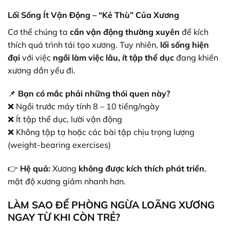
Lối Sống Ít Vận Động – “Kẻ Thù” Của Xương
Cơ thể chúng ta
cần vận động thường xuyên
để kích
thích quá trình tái tạo xương. Tuy nhiên,
lối sống hiện
đại
với việc
ngồi làm việc lâu, ít tập thể dục
đang khiến
xương dần yếu đi.
📌
Bạn có mắc phải những thói quen này?
❌ Ngồi trước máy tính 8 – 10 tiếng/ngày
❌ Ít tập thể dục, lười vận động
❌ Không tập tạ hoặc các bài tập chịu trọng lượng
(weight-bearing exercises)
👉
Hệ quả:
Xương
không được kích thích phát triển
,
mật độ xương giảm nhanh hơn.
LÀM SAO ĐỂ PHÒNG NGỪA LOÃNG XƯƠNG
NGAY TỪ KHI CÒN TRẺ?