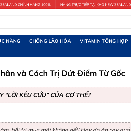
 ZEALAND CHÍNH HÃNG 100%
HÀNG TRỰC TIẾP TẠI KHO NEW ZEALAND
ỨC NĂNG
CHỐNG LÃO HÓA
VITAMIN TỔNG HỢP
ân và Cách Trị Dứt Điểm Từ Gốc
 “LỜI KÊU CỨU” CỦA CƠ THỂ?
àm, bôi trị mụn mãi không hết! Hay do ăn cay quá