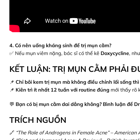
4. Có nên uống kháng sinh để trị mụn cằm?
✅ Nếu mụn viêm nặng, bác sĩ có thể kê
Doxycycline
, nh
KẾT LUẬN: TRỊ MỤN CẰM PHẢI Đ
📌
Chỉ bôi kem trị mụn mà không điều chỉnh lối sống thì
📌
Kiên trì ít nhất 12 tuần với routine đúng
mới thấy rõ 
💬
Bạn có bị mụn cằm dai dẳng không? Bình luận để Dr
TRÍCH NGUỒN
🔗
“The Role of Androgens in Female Acne” – American