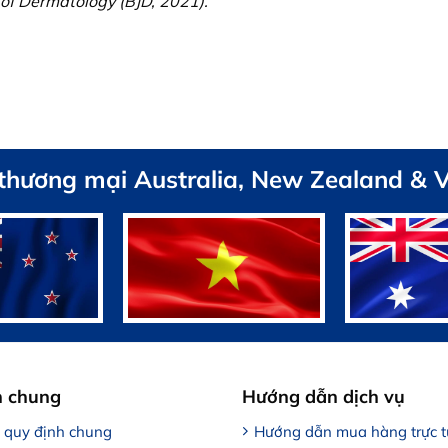
 of Dermatology (BJD, 2021).
 thương mại Australia, New Zealand & 
h chung
Hướng dẫn dịch vụ
, quy định chung
Hướng dẫn mua hàng trực 