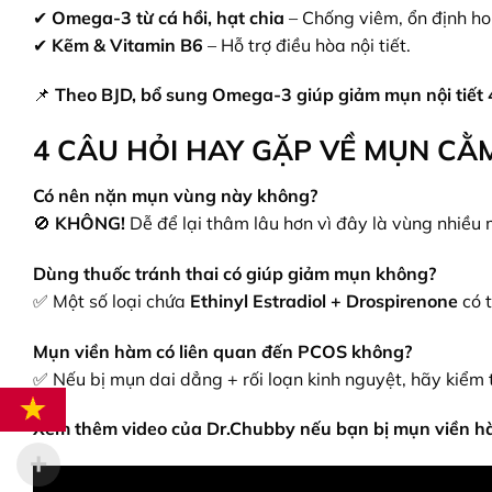
✔
Omega-3 từ cá hồi, hạt chia
– Chống viêm, ổn định h
✔
Kẽm & Vitamin B6
– Hỗ trợ điều hòa nội tiết.
📌
Theo BJD, bổ sung Omega-3 giúp giảm mụn nội tiết
4 CÂU HỎI HAY GẶP VỀ MỤN CẰ
Có nên nặn mụn vùng này không?
🚫
KHÔNG!
Dễ để lại thâm lâu hơn vì đây là vùng nhiều
Dùng thuốc tránh thai có giúp giảm mụn không?
✅ Một số loại chứa
Ethinyl Estradiol + Drospirenone
có t
Mụn viền hàm có liên quan đến PCOS không?
✅ Nếu bị mụn dai dẳng + rối loạn kinh nguyệt, hãy kiểm
Xem thêm video của Dr.Chubby nếu bạn bị mụn viền h