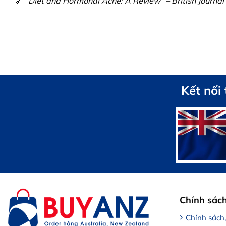
🔗
“Diet and Hormonal Acne: A Review” – British Journal
Kết nối
Chính sác
Chính sách