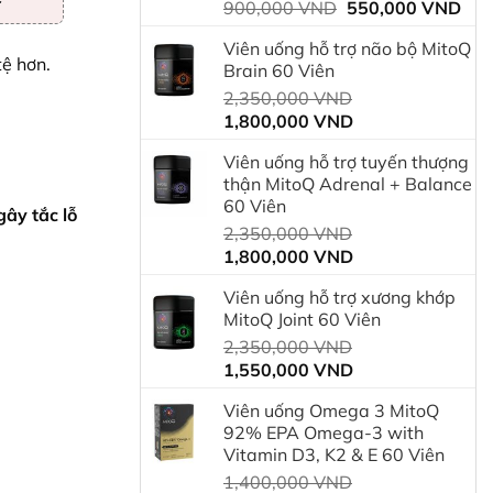
Giá
Giá
900,000
VND
550,000
VND
gốc
hiệ
Viên uống hỗ trợ não bộ MitoQ
là:
tại
tệ hơn.
Brain 60 Viên
900,000 VND.
là:
Giá
2,350,000
VND
550
Giá
gốc
1,800,000
VND
hiện
là:
Viên uống hỗ trợ tuyến thượng
tại
2,350,000 VND.
thận MitoQ Adrenal + Balance
là:
60 Viên
1,800,000 VND.
ây tắc lỗ
Giá
2,350,000
VND
Giá
gốc
1,800,000
VND
hiện
là:
Viên uống hỗ trợ xương khớp
tại
2,350,000 VND.
MitoQ Joint 60 Viên
là:
Giá
2,350,000
VND
1,800,000 VND.
Giá
gốc
1,550,000
VND
hiện
là:
Viên uống Omega 3 MitoQ
tại
2,350,000 VND.
92% EPA Omega-3 with
là:
Vitamin D3, K2 & E 60 Viên
1,550,000 VND.
Giá
1,400,000
VND