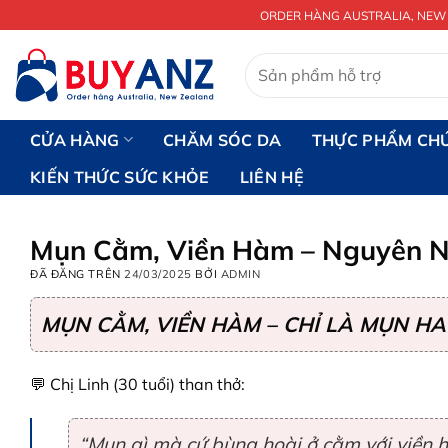
Chuyển
ORDER HÀNG AUSTRALIA, NEW
đến
nội
Tìm
kiếm:
dung
CỬA HÀNG
CHĂM SÓC DA
THỰC PHẨM CH
KIẾN THỨC SỨC KHỎE
LIÊN HỆ
Mụn Cằm, Viền Hàm – Nguyên Nh
ĐÃ ĐĂNG TRÊN
24/03/2025
BỞI
ADMIN
MỤN CẰM, VIỀN HÀM – CHỈ LÀ MỤN HAY
💬 Chị Linh (30 tuổi) than thở:
“Mụn gì mà cứ bùng hoài ở cằm với viền h