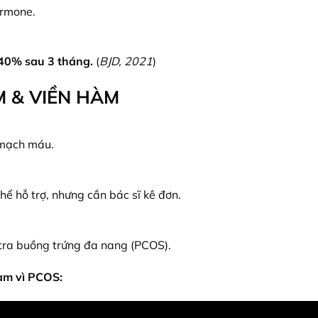
ormone.
 40% sau 3 tháng.
(
BJD, 2021
)
M & VIỀN HÀM
 mạch máu.
hể hỗ trợ, nhưng cần bác sĩ kê đơn.
 tra buồng trứng đa nang (PCOS).
àm vì PCOS: