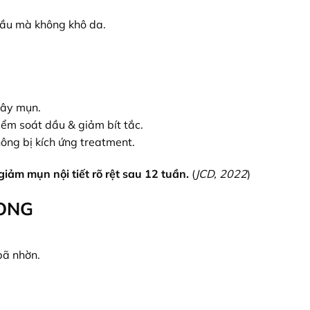
ầu mà không khô da.
gây mụn.
iểm soát dầu & giảm bít tắc.
ông bị kích ứng treatment.
iảm mụn nội tiết rõ rệt sau 12 tuần.
(
JCD, 2022
)
RONG
bã nhờn.