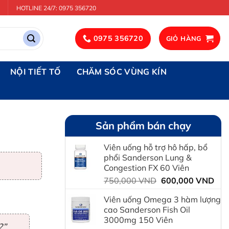
HOTLINE 24/7: 0975 356720
0975 356720
GIỎ HÀNG
NỘI TIẾT TỐ
CHĂM SÓC VÙNG KÍN
Sản phẩm bán chạy
Viên uống hỗ trợ hô hấp, bổ
phổi Sanderson Lung &
Congestion FX 60 Viên
Giá
Giá
750,000
VND
600,000
VND
gốc
hiệ
Viên uống Omega 3 hàm lượng
là:
tại
cao Sanderson Fish Oil
750,000 VND.
là:
3000mg 150 Viên
600
?”