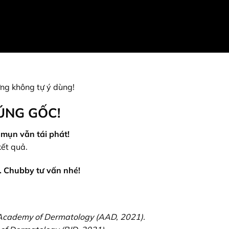
ưng không tự ý dùng!
ÚNG GỐC!
 mụn vẫn tái phát!
kết quả.
. Chubby tư vấn nhé!
 Academy of Dermatology (AAD, 2021).