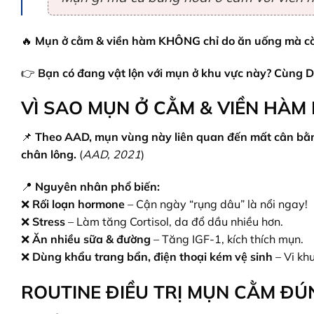
🔥
Mụn ở cằm & viền hàm KHÔNG chỉ do ăn uống mà còn 
👉
Bạn có đang vật lộn với mụn ở khu vực này? Cùng Dr
VÌ SAO MỤN Ở CẰM & VIỀN HÀM 
📌
Theo AAD, mụn vùng này liên quan đến mất cân bằn
chân lông.
(
AAD, 2021
)
📍
Nguyên nhân phổ biến:
❌
Rối loạn hormone
– Cận ngày “rụng dâu” là nổi ngay!
❌
Stress
– Làm tăng Cortisol, da đổ dầu nhiều hơn.
❌
Ăn nhiều sữa & đường
– Tăng IGF-1, kích thích mụn.
❌
Dùng khẩu trang bẩn, điện thoại kém vệ sinh
– Vi kh
ROUTINE ĐIỀU TRỊ MỤN CẰM Đ