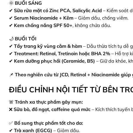
🌞
BUỔI SÁNG
✔
Sữa rửa mặt có Zinc PCA, Salicylic Acid
– Kiểm soát d
✔
Serum Niacinamide + Kẽm
– Giảm dầu, chống viêm.
✔
Kem chống nắng SPF 50+
, không chứa dầu.
🌙
BUỔI TỐI
✔
Tẩy trang kỹ vùng cằm & hàm
– Dầu thừa tích tụ dễ 
✔
Treatment: Retinol, Tretinoin hoặc BHA 2%
– Hỗ trợ k
✔
Kem dưỡng phục hồi (Ceramide, B5)
– Giữ da khỏe, kh
📌
Theo nghiên cứu từ JCD, Retinol + Niacinamide giúp g
ĐIỀU CHỈNH NỘI TIẾT TỪ BÊN T
🚨
Tránh xa thực phẩm gây mụn:
❌
Sữa bò, đồ ngọt, caffeine quá mức
– Kích thích tuyến 
✅
Bổ sung thực phẩm tốt cho da:
✔
Trà xanh (EGCG)
– Giảm dầu.