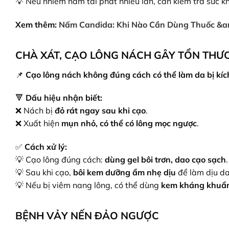
💡 Nếu nhiễm nấm tái phát nhiều lần, cần kiểm tra sức khỏe
Xem thêm:
Nấm Candida: Khi Nào Cần Dùng Thuốc &a
CHÀ XÁT, CẠO LÔNG NÁCH GÂY TỔN THƯ
📌
Cạo lông nách không đúng cách có thể làm da bị kíc
🔻
Dấu hiệu nhận biết:
❌ Nách bị
đỏ rát ngay sau khi cạo
.
❌ Xuất hiện
mụn nhỏ, có thể có lông mọc ngược
.
✅
Cách xử lý:
💡 Cạo lông đúng cách:
dùng gel bôi trơn, dao cạo sạch
.
💡 Sau khi cạo,
bôi kem dưỡng ẩm nhẹ dịu
để làm dịu da
💡 Nếu bị viêm nang lông, có thể dùng
kem kháng khuẩn
BỆNH VẢY NẾN ĐẢO NGƯỢC