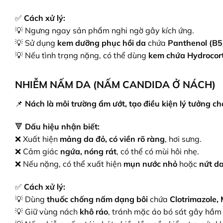
✅
Cách xử lý:
💡 Ngưng ngay sản phẩm nghi ngờ gây kích ứng.
💡 Sử dụng
kem dưỡng phục hồi da
chứa
Panthenol (B5
💡 Nếu tình trạng nặng, có thể dùng
kem chứa Hydrocor
NHIỄM NẤM DA (NẤM CANDIDA Ở NÁCH)
📌
Nách là môi trường ẩm ướt, tạo điều kiện lý tưởng c
🔻
Dấu hiệu nhận biết:
❌ Xuất hiện
mảng da đỏ, có viền rõ ràng
, hơi sưng.
❌ Cảm giác
ngứa, nóng rát
, có thể có mùi hôi nhẹ.
❌ Nếu nặng, có thể xuất hiện
mụn nước nhỏ
hoặc
nứt d
✅
Cách xử lý:
💡 Dùng
thuốc chống nấm dạng bôi
chứa
Clotrimazole,
💡 Giữ vùng nách
khô ráo
, tránh mặc áo bó sát gây hầm 