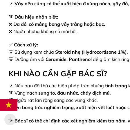
📌
Vảy nến cũng có thể xuất hiện ở vùng nách, gây đỏ,
🔻
Dấu hiệu nhận biết:
❌
Da đỏ, có mảng bong vảy trắng hoặc bạc.
❌ Ngứa nhưng không có mùi hôi.
✅
Cách xử lý:
💡 Sử dụng kem chứa
Steroid nhẹ (Hydrocortisone 1%)
.
💡 Dưỡng ẩm với
Ceramide, Panthenol
để giảm kích ứng
KHI NÀO CẦN GẶP BÁC SĨ?
📌 Nếu bạn đã thử các biện pháp trên nhưng
tình trạng 
🔻 Vùng nách
sưng to, đau nhức, chảy dịch mủ
.
🔻 Ngứa rát lan rộng sang các vùng khác.
🔻 Da
bong tróc nghiêm trọng, xuất hiện vết loét hoặc
📌
Bác sĩ có thể chỉ định các xét nghiệm kiểm tra nấm, 