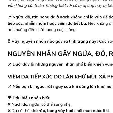
vẫn không cải thiện. Không biết tôi có bị dị ứng hay bị b
📌
Ngứa, đỏ, rát, bong da ở nách không chỉ là vấn đề d
tiếp xúc, nhiễm nấm hoặc viêm da tiết bã.
Nếu không điề
ảnh hưởng đến chất lượng cuộc sống.
⏳
Vậy nguyên nhân nào gây ra tình trạng này? Cách xử
NGUYÊN NHÂN GÂY NGỨA, ĐỎ, R
📌
Dưới đây là những nguyên nhân phổ biến khiến vùng
VIÊM DA TIẾP XÚC DO LĂN KHỬ MÙI, XÀ 
📌
Nếu bạn bị ngứa, rát ngay sau khi dùng lăn khử mùi,
🔻
Dấu hiệu nhận biết:
❌ Nách
đỏ, ngứa
, có thể sưng nhẹ.
❌ Da có thể
khô ráp, bong vảy hoặc nổi mụn nước li ti
.