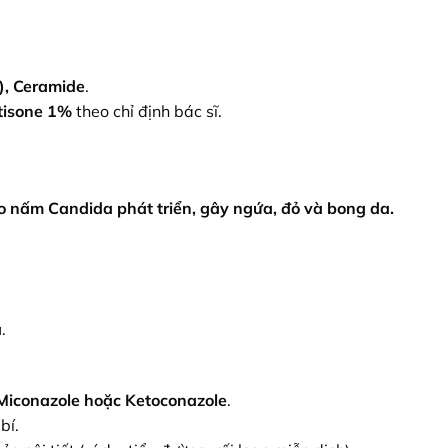
), Ceramide
.
tisone 1%
theo chỉ định bác sĩ.
ho nấm Candida phát triển, gây ngứa, đỏ và bong da.
a
.
 Miconazole hoặc Ketoconazole
.
bí.