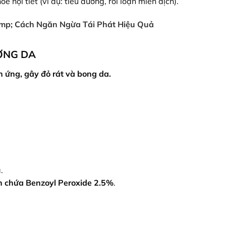
 nội tiết (ví dụ: tiểu đường, rối loạn miễn dịch).
mp; Cách Ngăn Ngừa Tái Phát Hiệu Quả
ƠNG DA
h ứng, gây đỏ rát và bong da.
.
 chứa Benzoyl Peroxide 2.5%
.