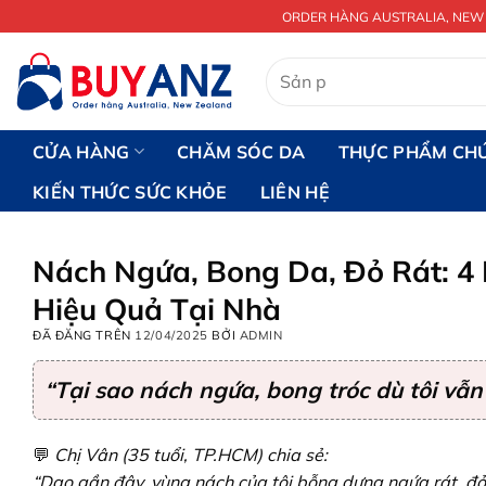
Chuyển
ORDER HÀNG AUSTRALIA, NEW
đến
nội
Tìm
kiếm:
dung
CỬA HÀNG
CHĂM SÓC DA
THỰC PHẨM CH
KIẾN THỨC SỨC KHỎE
LIÊN HỆ
Nách Ngứa, Bong Da, Đỏ Rát: 4
Hiệu Quả Tại Nhà
ĐÃ ĐĂNG TRÊN
12/04/2025
BỞI
ADMIN
“Tại sao nách ngứa, bong tróc dù tôi vẫn
💬
Chị Vân (35 tuổi, TP.HCM) chia sẻ:
“Dạo gần đây, vùng nách của tôi bỗng dưng ngứa rát, đỏ 