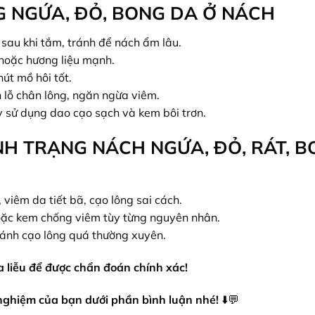
 NGỨA, ĐỎ, BONG DA Ở NÁCH
au khi tắm, tránh để nách ẩm lâu.
hoặc hương liệu mạnh.
út mồ hôi tốt.
 lỗ chân lông, ngăn ngừa viêm.
 sử dụng dao cạo sạch và kem bôi trơn.
NH TRẠNG NÁCH NGỨA, ĐỎ, RÁT, 
viêm da tiết bã, cạo lông sai cách.
ặc kem chống viêm tùy từng nguyên nhân.
tránh cạo lông quá thường xuyên.
a liễu để được chẩn đoán chính xác!
 nghiệm của bạn dưới phần bình luận nhé!
⬇️💬