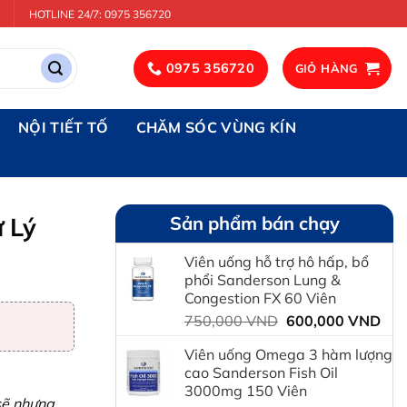
HOTLINE 24/7: 0975 356720
0975 356720
GIỎ HÀNG
NỘI TIẾT TỐ
CHĂM SÓC VÙNG KÍN
 Lý
Sản phẩm bán chạy
Viên uống hỗ trợ hô hấp, bổ
phổi Sanderson Lung &
Congestion FX 60 Viên
Giá
Giá
750,000
VND
600,000
VND
gốc
hiệ
Viên uống Omega 3 hàm lượng
là:
tại
cao Sanderson Fish Oil
750,000 VND.
là:
3000mg 150 Viên
600
 sẽ nhưng