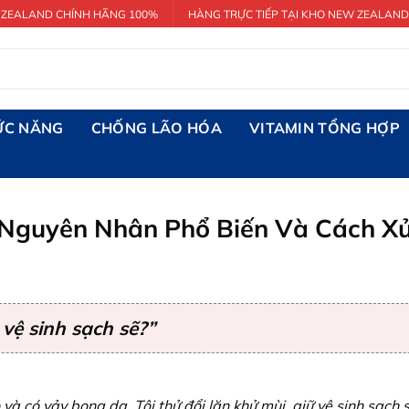
 ZEALAND CHÍNH HÃNG 100%
HÀNG TRỰC TIẾP TẠI KHO NEW ZEALAND
ỨC NĂNG
CHỐNG LÃO HÓA
VITAMIN TỔNG HỢP
 Nguyên Nhân Phổ Biến Và Cách Xử
 vệ sinh sạch sẽ?”
và có vảy bong da. Tôi thử đổi lăn khử mùi, giữ vệ sinh sạch