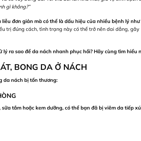
ệnh gì không?”
a liễu đơn giản mà có thể là dấu hiệu của nhiều bệnh lý như
u trị đúng cách, tình trạng này có thể trở nên dai dẳng, gây
 lý ra sao để da nách nhanh phục hồi? Hãy cùng tìm hiểu 
ÁT, BONG DA Ở NÁCH
 da nách bị tổn thương:
PHÒNG
 sữa tắm hoặc kem dưỡng, có thể bạn đã bị viêm da tiếp xú