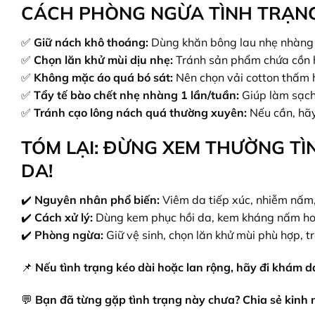
CÁCH PHÒNG NGỪA TÌNH TRẠNG
✅
Giữ nách khô thoáng:
Dùng khăn bông lau nhẹ nhàng s
✅
Chọn lăn khử mùi dịu nhẹ:
Tránh sản phẩm chứa cồn 
✅
Không mặc áo quá bó sát:
Nên chọn vải cotton thấm h
✅
Tẩy tế bào chết nhẹ nhàng 1 lần/tuần:
Giúp làm sạch
✅
Tránh cạo lông nách quá thường xuyên:
Nếu cần, hãy
TÓM LẠI: ĐỪNG XEM THƯỜNG TÌ
DA!
✔️
Nguyên nhân phổ biến:
Viêm da tiếp xúc, nhiễm nấm, 
✔️
Cách xử lý:
Dùng kem phục hồi da, kem kháng nấm ho
✔️
Phòng ngừa:
Giữ vệ sinh, chọn lăn khử mùi phù hợp, 
📌
Nếu tình trạng kéo dài hoặc lan rộng, hãy đi khám d
💬
Bạn đã từng gặp tình trạng này chưa? Chia sẻ kinh