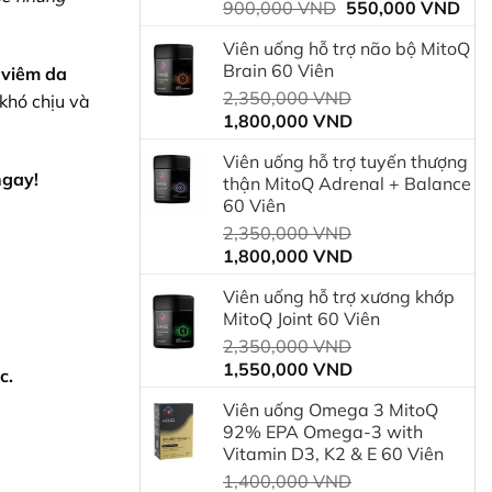
Giá
Giá
900,000
VND
550,000
VND
gốc
hiệ
Viên uống hỗ trợ não bộ MitoQ
là:
tại
Brain 60 Viên
 viêm da
900,000 VND.
là:
Giá
2,350,000
VND
550
 khó chịu và
Giá
gốc
1,800,000
VND
hiện
là:
Viên uống hỗ trợ tuyến thượng
tại
2,350,000 VND.
ngay!
thận MitoQ Adrenal + Balance
là:
60 Viên
1,800,000 VND.
Giá
2,350,000
VND
Giá
gốc
1,800,000
VND
hiện
là:
Viên uống hỗ trợ xương khớp
tại
2,350,000 VND.
MitoQ Joint 60 Viên
là:
Giá
2,350,000
VND
1,800,000 VND.
Giá
gốc
1,550,000
VND
c.
hiện
là:
Viên uống Omega 3 MitoQ
tại
2,350,000 VND.
92% EPA Omega-3 with
là:
Vitamin D3, K2 & E 60 Viên
1,550,000 VND.
Giá
1,400,000
VND