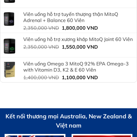
gốc
hiện
550,000 VND.
là:
tại
Viên uống hỗ trợ tuyến thượng thận MitoQ
2,350,000 VND.
là:
Adrenal + Balance 60 Viên
1,800,000 VND.
Giá
Giá
2,350,000
VND
1,800,000
VND
gốc
hiện
Viên uống hỗ trợ xương khớp MitoQ Joint 60 Viên
là:
tại
Giá
Giá
2,350,000
VND
2,350,000 VND.
1,550,000
VND
là:
gốc
hiện
1,800,000 VND.
là:
tại
Viên uống Omega 3 MitoQ 92% EPA Omega-3
2,350,000 VND.
là:
with Vitamin D3, K2 & E 60 Viên
1,550,000 VND.
Giá
Giá
1,400,000
VND
1,100,000
VND
gốc
hiện
là:
tại
1,400,000 VND.
là:
1,100,000 VND.
Kết nối thương mại Australia, New Zealand &
Việt nam