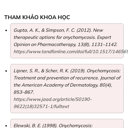
THAM KHẢO KHOA HỌC
Gupta, A. K., & Simpson, F. C. (2012). New
therapeutic options for onychomycosis.
Expert
Opinion on Pharmacotherapy
, 13(8), 1131–1142.
https://www.tandfonline.com/doi/full/10.1517/146
Lipner, S. R., & Scher, R. K. (2019). Onychomycosis:
Treatment and prevention of recurrence.
Journal of
the American Academy of Dermatology
, 80(4),
853–867.
https://www.jaad.org/article/S0190-
9622(18)32571-1/fulltext
Elewski, B. E. (1998). Onychomycosis: