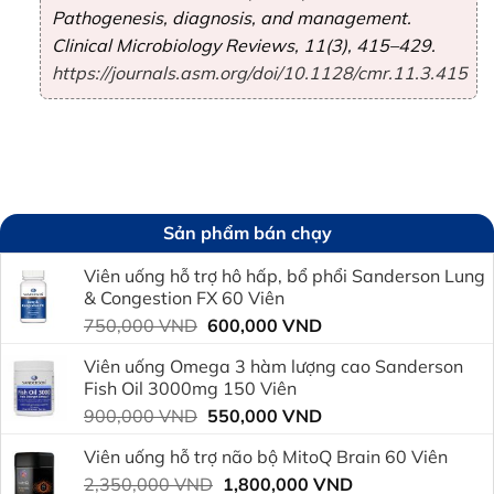
Pathogenesis, diagnosis, and management.
Clinical Microbiology Reviews
, 11(3), 415–429.
https://journals.asm.org/doi/10.1128/cmr.11.3.415
Sản phẩm bán chạy
Viên uống hỗ trợ hô hấp, bổ phổi Sanderson Lung
& Congestion FX 60 Viên
Giá
Giá
750,000
VND
600,000
VND
gốc
hiện
Viên uống Omega 3 hàm lượng cao Sanderson
là:
tại
Fish Oil 3000mg 150 Viên
750,000 VND.
là:
Giá
Giá
900,000
VND
550,000
VND
600,000 VND.
gốc
hiện
Viên uống hỗ trợ não bộ MitoQ Brain 60 Viên
là:
tại
Giá
Giá
2,350,000
VND
900,000 VND.
1,800,000
VND
là: