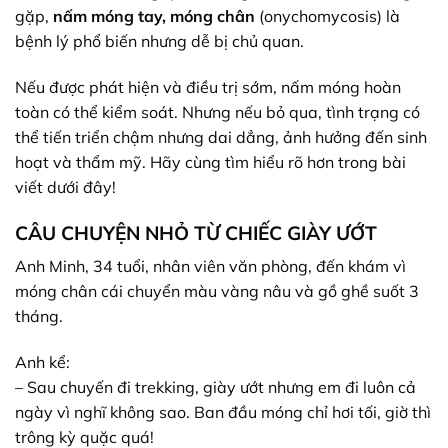
gặp,
nấm móng tay, móng chân
(onychomycosis) là
bệnh lý phổ biến nhưng dễ bị chủ quan.
Nếu được phát hiện và điều trị sớm, nấm móng hoàn
toàn có thể kiểm soát. Nhưng nếu bỏ qua, tình trạng có
thể tiến triển chậm nhưng dai dẳng, ảnh hưởng đến sinh
hoạt và thẩm mỹ. Hãy cùng tìm hiểu rõ hơn trong bài
viết dưới đây!
CÂU CHUYỆN NHỎ TỪ CHIẾC GIÀY ƯỚT
Anh Minh, 34 tuổi, nhân viên văn phòng, đến khám vì
móng chân cái chuyển màu vàng nâu và gồ ghề suốt 3
tháng.
Anh kể:
– Sau chuyến đi trekking, giày ướt nhưng em đi luôn cả
ngày vì nghĩ không sao. Ban đầu móng chỉ hơi tối, giờ thì
trông kỳ quặc quá!