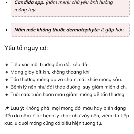
Candida spp.
(nấm men): chủ yếu ảnh hưởng
móng tay.
Nấm mốc không thuộc dermatophyte
: ít gặp hơn.
Yếu tố nguy cơ:
🔸 Tiếp xúc môi trường ẩm ướt kéo dài.
🔸 Mang giày bít kín, không thoáng khí.
🔸 Tổn thương móng do va chạm, cắt khóe móng sâu.
🔸 Bệnh lý nền như đái tháo đường, suy giảm miễn dịch.
🔸 Tuổi cao: tuần hoàn máu giảm, móng dễ tổn thương.
📌
Lưu ý:
Không phải mọi móng đổi màu hay biến dạng
đều do nấm. Các bệnh lý khác như vảy nến, viêm da tiếp
xúc, u dưới móng cũng có biểu hiện tương tự.