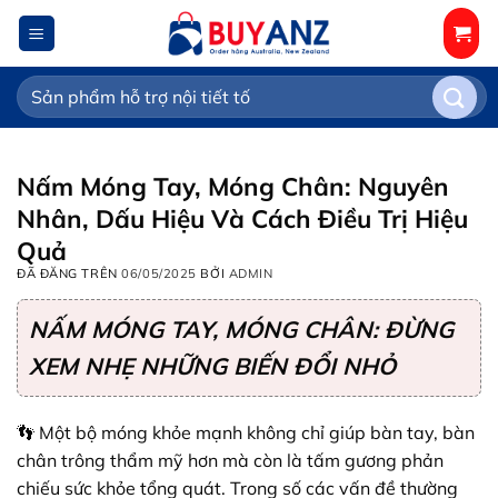
Chuyển
đến
nội
Tìm
dung
kiếm:
Nấm Móng Tay, Móng Chân: Nguyên
Nhân, Dấu Hiệu Và Cách Điều Trị Hiệu
Quả
ĐÃ ĐĂNG TRÊN
06/05/2025
BỞI
ADMIN
NẤM MÓNG TAY, MÓNG CHÂN: ĐỪNG
XEM NHẸ NHỮNG BIẾN ĐỔI NHỎ
👣 Một bộ móng khỏe mạnh không chỉ giúp bàn tay, bàn
chân trông thẩm mỹ hơn mà còn là tấm gương phản
chiếu sức khỏe tổng quát. Trong số các vấn đề thường