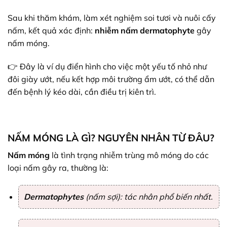
Sau khi thăm khám, làm xét nghiệm soi tươi và nuôi cấy
nấm, kết quả xác định:
nhiễm nấm dermatophyte
gây
nấm móng.
👉 Đây là ví dụ điển hình cho việc một yếu tố nhỏ như
đôi giày ướt, nếu kết hợp môi trường ẩm ướt, có thể dẫn
đến bệnh lý kéo dài, cần điều trị kiên trì.
NẤM MÓNG LÀ GÌ? NGUYÊN NHÂN TỪ ĐÂU?
Nấm móng
là tình trạng nhiễm trùng mô móng do các
loại nấm gây ra, thường là:
Dermatophytes
(nấm sợi): tác nhân phổ biến nhất.