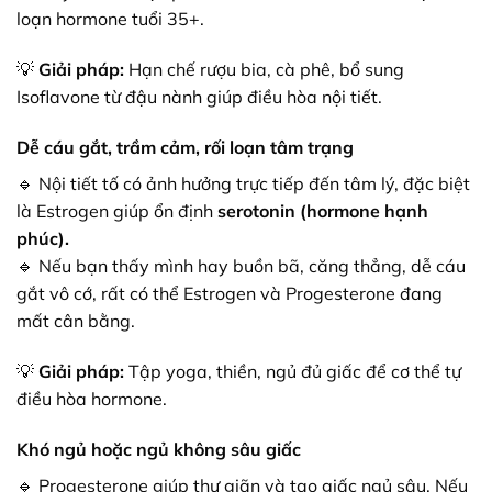
loạn hormone tuổi 35+.
💡
Giải pháp:
Hạn chế rượu bia, cà phê, bổ sung
Isoflavone từ đậu nành giúp điều hòa nội tiết.
Dễ cáu gắt, trầm cảm, rối loạn tâm trạng
🔹 Nội tiết tố có ảnh hưởng trực tiếp đến tâm lý, đặc biệt
là Estrogen giúp ổn định
serotonin (hormone hạnh
phúc).
🔹 Nếu bạn thấy mình hay buồn bã, căng thẳng, dễ cáu
gắt vô cớ, rất có thể Estrogen và Progesterone đang
mất cân bằng.
💡
Giải pháp:
Tập yoga, thiền, ngủ đủ giấc để cơ thể tự
điều hòa hormone.
Khó ngủ hoặc ngủ không sâu giấc
🔹 Progesterone giúp thư giãn và tạo giấc ngủ sâu. Nếu