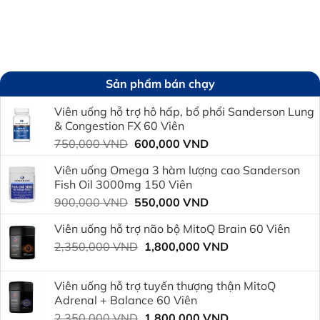
Sản phẩm bán chạy
Viên uống hỗ trợ hô hấp, bổ phổi Sanderson Lung
& Congestion FX 60 Viên
Giá
Giá
750,000
VND
600,000
VND
gốc
hiện
Viên uống Omega 3 hàm lượng cao Sanderson
là:
tại
Fish Oil 3000mg 150 Viên
750,000 VND.
là:
Giá
Giá
900,000
VND
550,000
VND
600,000 VND.
gốc
hiện
Viên uống hỗ trợ não bộ MitoQ Brain 60 Viên
là:
tại
Giá
Giá
2,350,000
VND
900,000 VND.
1,800,000
VND
là:
gốc
hiện
550,000 VND.
là:
tại
Viên uống hỗ trợ tuyến thượng thận MitoQ
2,350,000 VND.
là:
Adrenal + Balance 60 Viên
1,800,000 VND.
Giá
Giá
2,350,000
VND
1,800,000
VND