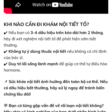
KHI NÀO CẦN ĐI KHÁM NỘI TIẾT TỐ?
✔️ Nếu bạn có
3-4 dấu hiệu trên kéo dài hơn 2 tháng
,
hãy đi xét nghiệm nội tiết tố để phát hiện sớm bất
thường.
✔️
Không tự ý dùng thuốc nội tiết
nếu không có chỉ định
của bác sĩ.
✔️
Duy trì lối sống lành mạnh
để giúp cơ thể tự điều hòa
hormone.
📌
Sức khỏe nội tiết ảnh hưởng đến toàn bộ cơ thể. Nếu
có dấu hiệu bất thường, hãy xử lý ngay để tránh biến
chứng lâu dài!
💬
Bạn có từng gặp vấn đề về rối loạn nội tiết không?
Hãy chia sẻ kinh nghiệm của bạn dưới phần bình luận