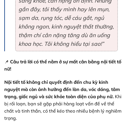
sáng khỏe, cân nặng ổn định. Nhưng
gần đây, tôi thấy mình hay lên mụn,
sạm da, rụng tóc, dễ cáu gắt, ngủ
không ngon, kinh nguyệt thất thường,
thậm chí cân nặng tăng dù ăn uống
khoa học. Tôi không hiểu tại sao!”
📌
Câu trả lời có thể nằm ở sự mất cân bằng nội tiết tố
nữ!
Nội tiết tố không chỉ quyết định đến chu kỳ kinh
nguyệt mà còn ảnh hưởng đến làn da, vóc dáng, tâm
trạng, giấc ngủ và sức khỏe toàn diện của phụ nữ.
Khi
bị rối loạn, bạn sẽ gặp phải hàng loạt vấn đề về thể
chất và tinh thần, có thể kéo theo nhiều bệnh lý nghiêm
trọng.