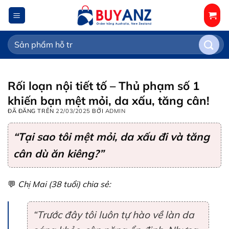
Chuyển
đến
nội
Tìm
dung
kiếm:
Rối loạn nội tiết tố – Thủ phạm số 1
khiến bạn mệt mỏi, da xấu, tăng cân!
ĐÃ ĐĂNG TRÊN
22/03/2025
BỞI
ADMIN
“Tại sao tôi mệt mỏi, da xấu đi và tăng
cân dù ăn kiêng?”
💬
Chị Mai (38 tuổi) chia sẻ:
“Trước đây tôi luôn tự hào về làn da