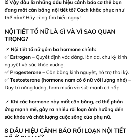
⏳
Vậy đâu là những dấu hiệu cảnh báo cơ thể bạn
đang mất cân bằng nội tiết tố? Cách khắc phục như
thế nào?
Hãy cùng tìm hiểu ngay!
NỘI TIẾT TỐ NỮ LÀ GÌ VÀ VÌ SAO QUAN
TRỌNG?
📌
Nội tiết tố nữ gồm ba hormone chính:
✅
Estrogen
– Quyết định vóc dáng, làn da, chu kỳ kinh
nguyệt và sức khỏe xương.
✅
Progesterone
– Cân bằng kinh nguyệt, hỗ trợ thai kỳ.
✅
Testosterone (hormone nam có ở nữ với lượng nhỏ)
–
Duy trì năng lượng, ham muốn và sức mạnh cơ bắp.
📌
Khi các hormone này mất cân bằng, cơ thể phản
ứng mạnh mẽ, gây ra nhiều rối loạn ảnh hưởng đến
sức khỏe và chất lượng cuộc sống của phụ nữ.
8 DẤU HIỆU CẢNH BÁO RỐI LOẠN NỘI TIẾT