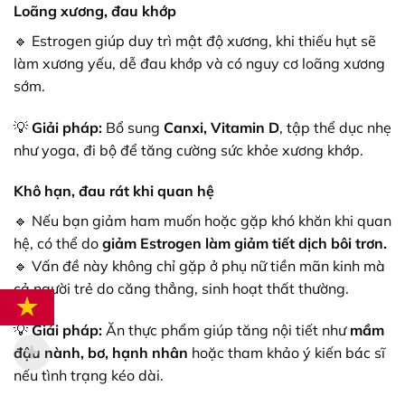
Loãng xương, đau khớp
🔹 Estrogen giúp duy trì mật độ xương, khi thiếu hụt sẽ
làm xương yếu, dễ đau khớp và có nguy cơ loãng xương
sớm.
💡
Giải pháp:
Bổ sung
Canxi, Vitamin D
, tập thể dục nhẹ
như yoga, đi bộ để tăng cường sức khỏe xương khớp.
Khô hạn, đau rát khi quan hệ
🔹 Nếu bạn giảm ham muốn hoặc gặp khó khăn khi quan
hệ, có thể do
giảm Estrogen làm giảm tiết dịch bôi trơn.
🔹 Vấn đề này không chỉ gặp ở phụ nữ tiền mãn kinh mà
cả người trẻ do căng thẳng, sinh hoạt thất thường.
💡
Giải pháp:
Ăn thực phẩm giúp tăng nội tiết như
mầm
đậu nành, bơ, hạnh nhân
hoặc tham khảo ý kiến bác sĩ
nếu tình trạng kéo dài.