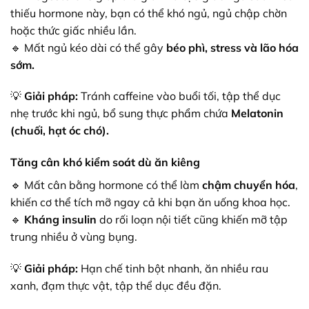
thiếu hormone này, bạn có thể khó ngủ, ngủ chập chờn
hoặc thức giấc nhiều lần.
🔹 Mất ngủ kéo dài có thể gây
béo phì, stress và lão hóa
sớm.
💡
Giải pháp:
Tránh caffeine vào buổi tối, tập thể dục
nhẹ trước khi ngủ, bổ sung thực phẩm chứa
Melatonin
(chuối, hạt óc chó).
Tăng cân khó kiểm soát dù ăn kiêng
🔹 Mất cân bằng hormone có thể làm
chậm chuyển hóa
,
khiến cơ thể tích mỡ ngay cả khi bạn ăn uống khoa học.
🔹
Kháng insulin
do rối loạn nội tiết cũng khiến mỡ tập
trung nhiều ở vùng bụng.
💡
Giải pháp:
Hạn chế tinh bột nhanh, ăn nhiều rau
xanh, đạm thực vật, tập thể dục đều đặn.