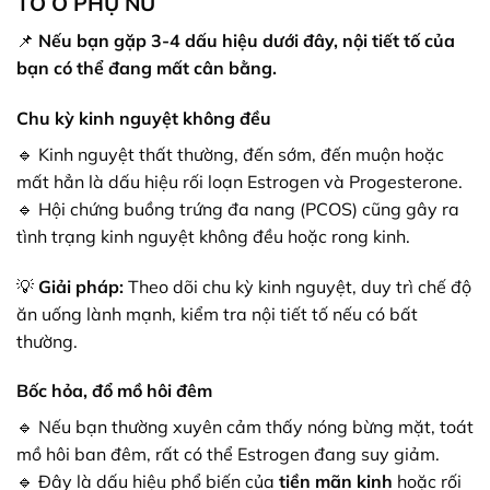
TỐ Ở PHỤ NỮ
📌
Nếu bạn gặp 3-4 dấu hiệu dưới đây, nội tiết tố của
bạn có thể đang mất cân bằng.
Chu kỳ kinh nguyệt không đều
🔹 Kinh nguyệt thất thường, đến sớm, đến muộn hoặc
mất hẳn là dấu hiệu rối loạn Estrogen và Progesterone.
🔹 Hội chứng buồng trứng đa nang (PCOS) cũng gây ra
tình trạng kinh nguyệt không đều hoặc rong kinh.
💡
Giải pháp:
Theo dõi chu kỳ kinh nguyệt, duy trì chế độ
ăn uống lành mạnh, kiểm tra nội tiết tố nếu có bất
thường.
Bốc hỏa, đổ mồ hôi đêm
🔹 Nếu bạn thường xuyên cảm thấy nóng bừng mặt, toát
mồ hôi ban đêm, rất có thể Estrogen đang suy giảm.
🔹 Đây là dấu hiệu phổ biến của
tiền mãn kinh
hoặc rối