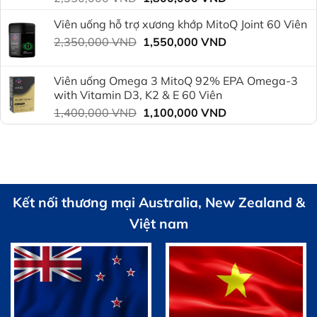
gốc
hiện
Viên uống hỗ trợ xương khớp MitoQ Joint 60 Viên
là:
tại
Giá
Giá
2,350,000
VND
2,350,000 VND.
1,550,000
VND
là:
gốc
hiện
1,800,000 VND.
là:
tại
Viên uống Omega 3 MitoQ 92% EPA Omega-3
2,350,000 VND.
là:
with Vitamin D3, K2 & E 60 Viên
1,550,000 VND.
Giá
Giá
1,400,000
VND
1,100,000
VND
gốc
hiện
là:
tại
1,400,000 VND.
là:
1,100,000 VND.
Kết nối thương mại Australia, New Zealand &
Việt nam