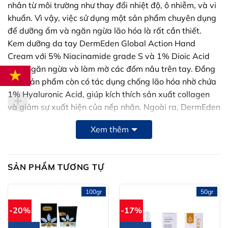
nhân từ môi trường như thay đổi nhiệt độ, ô nhiễm, và vi
khuẩn. Vì vậy, việc sử dụng một sản phẩm chuyên dụng
để dưỡng ẩm và ngăn ngừa lão hóa là rất cần thiết.
Kem dưỡng da tay DermEden Global Action Hand
Cream với 5% Niacinamide grade S và 1% Dioic Acid
giúp ngăn ngừa và làm mờ các đốm nâu trên tay. Đồng
thời, sản phẩm còn có tác dụng chống lão hóa nhờ chứa
1% Hyaluronic Acid, giúp kích thích sản xuất collagen
và giảm sự xuất hiện của nếp nhăn. Ngoài ra, DermEden
Hand Cream còn chứa Chlorhexidine và Zinc, có tính
Xem thêm
kháng khuẩn, bảo vệ tay khỏi vi khuẩn và nhiễm trùng.
Với công thức vượt trội, kem dưỡng da tay DermEden
SẢN PHẨM TƯƠNG TỰ
không chỉ giữ cho tay mềm mại, trẻ trung và trắng mịn
mà còn tạo ra một hàng rào hiệu quả chống lại mầm
100gr
50gr
bệnh, mang lại sự bảo vệ toàn diện cho đôi tay khỏe
mạnh.
-20%
-17%