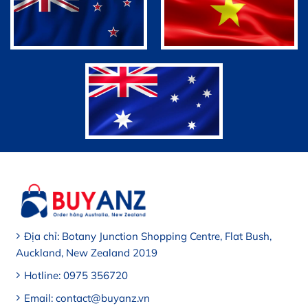
Dưỡng ẩm, sáng da, trẻ hóa
CÔNG DỤNG CỦA DERMEDEN HAND CREAM
Cung cấp độ ẩm cho da tay, giữ cho da mềm mại và
ẩm mượt
Chống lão hóa giúp làm chậm quá trình lão hóa của
da tay
Giảm thiểu và ngăn ngừa sự xuất hiện của các đốm
đen trên da tay
Chống vi khuẩn để bảo vệ da tay khỏi nhiễm trùng.
Địa chỉ: Botany Junction Shopping Centre, Flat Bush,
Auckland, New Zealand 2019
Hotline: 0975 356720
Email: contact@buyanz.vn