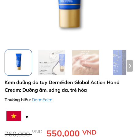
Kem dưỡng da tay DermEden Global Action Hand
Cream: Dưỡng ẩm, sáng da, trẻ hóa
Thương hiệu:
DermEden
Giá
550,000
Giá
VND
VND
760,000