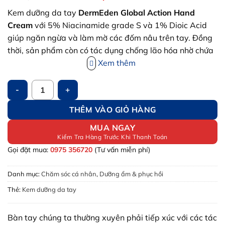
gốc
hiện
Kem dưỡng da tay
DermEden Global Action Hand
là:
tại
Cream
với 5% Niacinamide grade S và 1% Dioic Acid
760,000 VND.
là:
giúp ngăn ngừa và làm mờ các đốm nâu trên tay. Đồng
550,000 VN
thời, sản phẩm còn có tác dụng chống lão hóa nhờ chứa
1% Hyaluronic Acid, giúp kích thích sản xuất collagen
Xem thêm
và giảm sự xuất hiện của nếp nhăn. Ngoài ra, DermEden
Kem dưỡng da tay DermEden Global Action Hand Cream: Dưỡn
Hand Cream còn chứa Chlorhexidine và Zinc, có tính
kháng khuẩn, bảo vệ tay khỏi vi khuẩn và nhiễm trùng.
THÊM VÀO GIỎ HÀNG
MUA NGAY
Kiểm Tra Hàng Trước Khi Thanh Toán
Gọi đặt mua:
0975 356720
(Tư vấn miễn phí)
Danh mục:
Chăm sóc cá nhân
,
Dưỡng ẩm & phục hồi
Thẻ:
Kem dưỡng da tay
Bàn tay chúng ta thường xuyên phải tiếp xúc với các tác