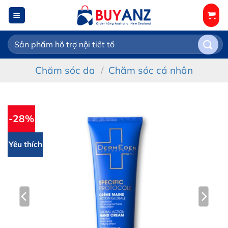
Chuyển
đến
nội
Tìm
dung
kiếm:
Chăm sóc da
/
Chăm sóc cá nhân
-28%
Yêu thích