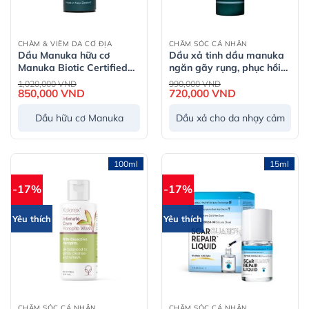
CHÀM & VIÊM DA CƠ ĐỊA
CHĂM SÓC CÁ NHÂN
Dầu Manuka hữu cơ
Dầu xả tinh dầu manuka
Manuka Biotic Certified
ngăn gãy rụng, phục hồi
Organic Manuka Oil –
hư tổn Manuka Biotic
Giá
Giá
1,020,000
VND
990,000
VND
gốc
gốc
10ml
850,000
VND
Giá
Conditioner for Sensitive
720,000
VND
Giá
là:
là:
hiện
hiện
Scalp
1,020,000 VND.
990,000 VND.
tại
tại
Dầu hữu cơ Manuka
Dầu xả cho da nhạy cảm
là:
là:
850,000 VND.
720,000 VND.
100ml
15ml
-17%
-17%
Yêu thích
Yêu thích
CHĂM SÓC CÁ NHÂN
CHĂM SÓC CÁ NHÂN