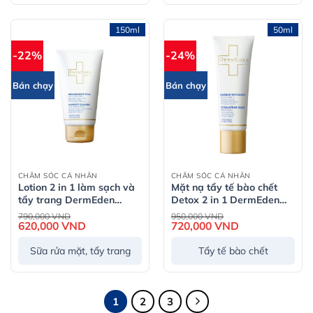
150ml
50ml
-22%
-24%
Bán chạy
Bán chạy
CHĂM SÓC CÁ NHÂN
CHĂM SÓC CÁ NHÂN
Lotion 2 in 1 làm sạch và
Mặt nạ tẩy tế bào chết
tẩy trang DermEden
Detox 2 in 1 DermEden
Complete Cleanser Milk
Exfoliating Mask 50ml
Giá
Giá
790,000
VND
950,000
VND
gốc
gốc
Lotion 150ml
620,000
VND
Giá
720,000
VND
Giá
là:
là:
hiện
hiện
790,000 VND.
950,000 VND.
tại
tại
Sữa rửa mặt, tẩy trang
Tẩy tế bào chết
là:
là:
620,000 VND.
720,000 VND.
1
2
3