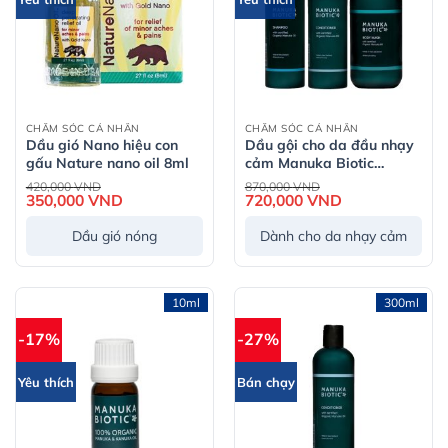
CHĂM SÓC CÁ NHÂN
CHĂM SÓC CÁ NHÂN
Dầu gió Nano hiệu con
Dầu gội cho da đầu nhạy
gấu Nature nano oil 8ml
cảm Manuka Biotic
Shampoo for Sensitive
Giá
Giá
420,000
VND
870,000
VND
gốc
gốc
350,000
VND
Giá
Scalp 300ml
720,000
VND
Giá
là:
là:
hiện
hiện
420,000 VND.
870,000 VND.
tại
tại
Dầu gió nóng
Dành cho da nhạy cảm
là:
là:
350,000 VND.
720,000 VND.
10ml
300ml
-17%
-27%
Yêu thích
Bán chạy