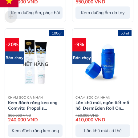
gốc
gốc
750,000
VND
Giá
sáng da, trẻ hóa
550,000
VND
Giá
là:
là:
hiện
hiện
850,000 VND.
760,000 VND.
tại
tại
Kem dưỡng ẩm, phục hồi
Kem dưỡng ẩm da tay
là:
là:
750,000 VND.
550,000 VND.
100gr
50ml
-20%
-9%
Bán chạy
Bán chạy
HẾT HÀNG
CHĂM SÓC CÁ NHÂN
CHĂM SÓC CÁ NHÂN
Kem đánh răng keo ong
Lăn khử mùi, ngăn tiết mồ
Comvita Propolis
hôi ​​DermEden Roll On
Toothpaste – Tube 100g
24H Deodorant (50ml)
Giá
Giá
300,000
VND
450,000
VND
gốc
gốc
240,000
VND
Giá
410,000
VND
Giá
là:
là:
hiện
hiện
300,000 VND.
450,000 VND.
tại
tại
Kem đánh răng keo ong
Lăn khử mùi cơ thể
là:
là:
240,000 VND.
410,000 VND.