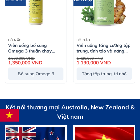
BỔ NÃO
BỔ NÃO
Viên uống bổ sung
Viên uống tăng cường tập
Omega 3 thuần chay
trung, tỉnh táo và năng
Lifestream Omega 3
lượng Lifestream Brain
Giá
Giá
1,500,000
VND
1,420,000
VND
gốc
gốc
Vegan – 45 viên
1,350,000
VND
Giá
Fuel Nootropics (60 Viên)
1,190,000
VND
Giá
là:
là:
hiện
hiện
1,500,000 VND.
1,420,000 VND.
tại
tại
Bổ sung Omega 3
Tăng tập trung, trí nhớ
là:
là:
1,350,000 VND.
1,190,000 VND
Kết nối thương mại Australia, New Zealand &
Việt nam