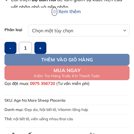
7,000,0
vết nhăn nhỏ và nếp nhăn
Xem thêm
Kích thích
tái tạo và làm mới tế bào,
trẻ hóa da, bổ
sung độ ẩm, làm mịn da
Phân loại
Cân bằng nội tiết tố:
Điều tiết và cân bằng lượng
hoocmon nữ, hạn chế nhưng khó chịu trong kỳ kinh
Viên uống tế bào gốc nhau thai cừu New Zealand Age No Mor
nguyệt và giai đoạn tiền mãn kinh
THÊM VÀO GIỎ HÀNG
Hỗ trợ chức năng tim mạch, tăng cường hệ miễn
dịch
MUA NGAY
Kiểm Tra Hàng Trước Khi Thanh Toán
Tăng cường sức khỏe xương khớp.
Gọi đặt mua:
0975 356720
(Tư vấn miễn phí)
SKU:
Age No More Sheep Placenta
Danh mục:
Đẹp da
,
Nội tiết tố
,
Vitamin tổng hợp
Thẻ:
nội tiết tố
,
viên uống nhau thai cừu