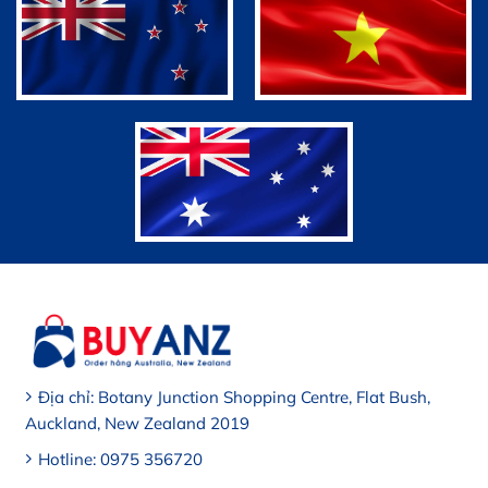
👉 Tuổi 35-40 – Collagen suy giảm nhanh: Nám sạm,
nếp nhăn, khô âm đạo, đau rát khi quan hệ, giảm ham
muốn..
👉 Tuổi 40-50 – Collagen suy giảm mạnh mẽ: Bốc hỏa
về đêm, mất ngủ đỗ mồ hôi, tim đập nhanh, dễ nổi cáu,
dễ tủi thân
👉 Ngoài 50 – Collagen ngưng sản xuất: loãng xương,
bệnh xương khớp, nguy cơ tim mạch…
Các sản phẩm làm đẹp thông thường chỉ có tác dụng
dưỡng da tạm thời mà không kích thích tăng sinh
collagen tự thân và không bổ trợ sức khỏe từ bên trong.
Địa chỉ: Botany Junction Shopping Centre, Flat Bush,
Auckland, New Zealand 2019
PHƯƠNG PHÁP BỔ TRỢ COLLAGEN – TẾ
BÀO NHAU THAI AGE NO MORE
Hotline: 0975 356720