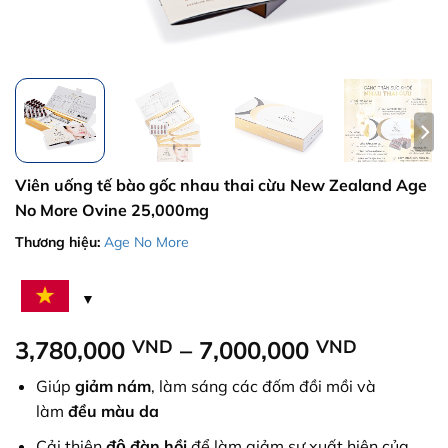
Viên uống tế bào gốc nhau thai cừu New Zealand Age
No More Ovine 25,000mg
Thương hiệu:
Age No More
Khoảng
3,780,000
VND
–
7,000,000
VND
giá:
Giúp
giảm nám
, làm sáng các đốm đồi mồi và
từ
làm
đều màu da
3,780,0
đến
Cải thiện
độ đàn hồi
để làm giảm sự xuất hiện của