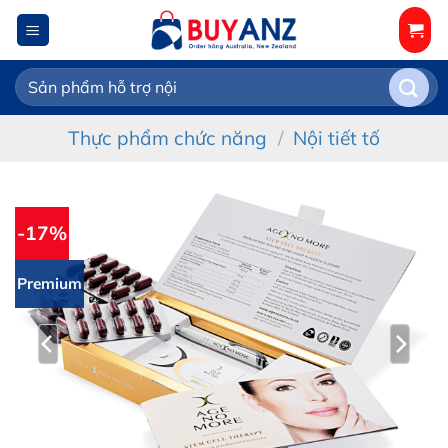
Chuyển
đến
nội
Tìm
dung
kiếm:
Thực phẩm chức năng
/
Nội tiết tố
-17%
Premium