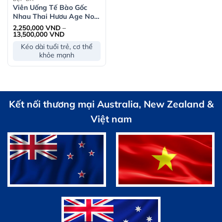
Viên Uống Tế Bào Gốc
Nhau Thai Hươu Age No
More Deer Placenta
2,250,000
VND
–
Khoảng
13,500,000
VND
giá:
Kéo dài tuổi trẻ, cơ thể
từ
2,250,000 VND
khỏe mạnh
đến
13,500,000 VND
Kết nối thương mại Australia, New Zealand &
Việt nam