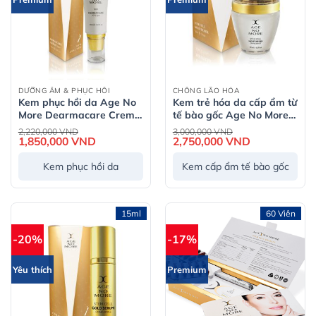
DƯỠNG ẨM & PHỤC HỒI
CHỐNG LÃO HÓA
Kem phục hồi da Age No
Kem trẻ hóa da cấp ẩm từ
More Dearmacare Creme
tế bào gốc Age No More
Manuka 20+ 30ml
Stem Cell Moisturizer
Giá
Giá
2,220,000
VND
3,000,000
VND
gốc
gốc
1,850,000
VND
Giá
2,750,000
VND
Giá
là:
là:
hiện
hiện
2,220,000 VND.
3,000,000 VND.
tại
tại
Kem phục hồi da
Kem cấp ẩm tế bào gốc
là:
là:
1,850,000 VND.
2,750,000 VND
15ml
60 Viên
-20%
-17%
Yêu thích
Premium