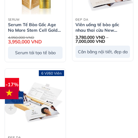
SERUM
ĐẸP DA
Serum Tế Bào Gốc Age
Viên uống tế bào gốc
No More Stem Cell Gold
nhau thai cừu New
Serum 15ml
Zealand Age No More
Giá
3,780,000
VND
–
4,950,000
VND
gốc
Khoảng
3,950,000
VND
Giá
Ovine 25,000mg
7,000,000
VND
là:
giá:
hiện
4,950,000 VND.
từ
tại
Cân bằng nội tiết, đẹp da
Serum tái tạo tế bào
3,780,000 VND
là:
đến
3,950,000 VND.
7,000,000 VND
6 Vỉ/60 Viên
-17%
Premium
ĐẸP DA