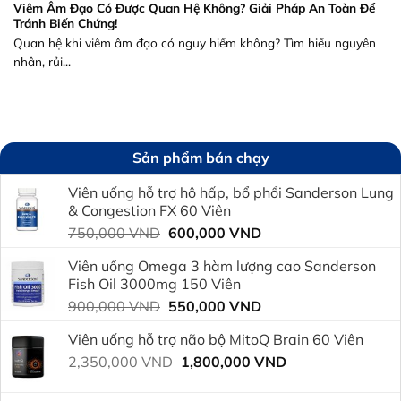
Viêm Âm Đạo Có Được Quan Hệ Không? Giải Pháp An Toàn Để
Tránh Biến Chứng!
Quan hệ khi viêm âm đạo có nguy hiểm không? Tìm hiểu nguyên
nhân, rủi...
Sản phẩm bán chạy
Viên uống hỗ trợ hô hấp, bổ phổi Sanderson Lung
& Congestion FX 60 Viên
Giá
Giá
750,000
VND
600,000
VND
gốc
hiện
Viên uống Omega 3 hàm lượng cao Sanderson
là:
tại
Fish Oil 3000mg 150 Viên
750,000 VND.
là:
Giá
Giá
900,000
VND
550,000
VND
600,000 VND.
gốc
hiện
Viên uống hỗ trợ não bộ MitoQ Brain 60 Viên
là:
tại
Giá
Giá
2,350,000
VND
900,000 VND.
1,800,000
VND
là:
gốc
hiện
550,000 VND.
là:
tại