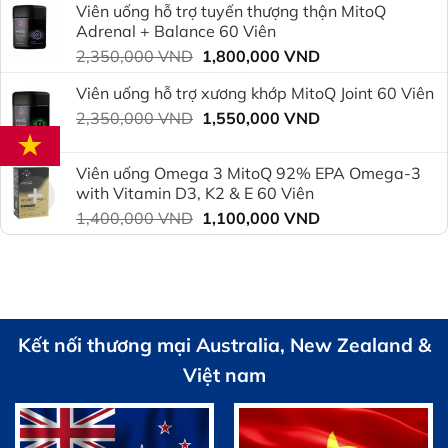
Viên uống hỗ trợ tuyến thượng thận MitoQ
2,350,000 VND.
là:
Adrenal + Balance 60 Viên
1,800,000 VND.
Giá
Giá
2,350,000
VND
1,800,000
VND
gốc
hiện
Viên uống hỗ trợ xương khớp MitoQ Joint 60 Viên
là:
tại
Giá
Giá
2,350,000
VND
2,350,000 VND.
1,550,000
VND
là:
gốc
hiện
1,800,000 VND.
là:
tại
Viên uống Omega 3 MitoQ 92% EPA Omega-3
2,350,000 VND.
là:
with Vitamin D3, K2 & E 60 Viên
1,550,000 VND.
Giá
Giá
1,400,000
VND
1,100,000
VND
gốc
hiện
là:
tại
1,400,000 VND.
là:
1,100,000 VND.
Kết nối thương mại Australia, New Zealand &
Việt nam