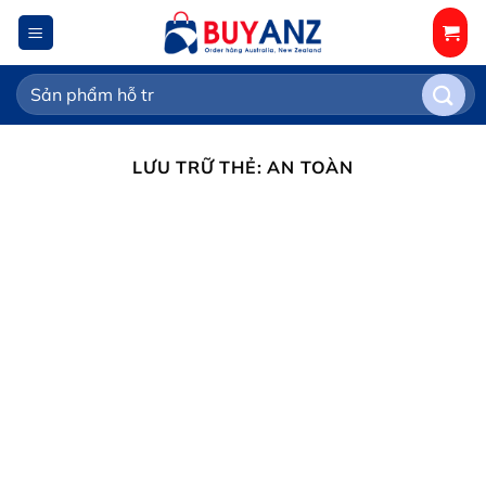
Chuyển
đến
nội
Tìm
dung
kiếm:
LƯU TRỮ THẺ:
AN TOÀN