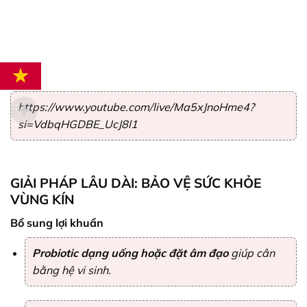
https://www.youtube.com/live/Ma5xJnoHme4?
si=VdbqHGDBE_UcJ8l1
GIẢI PHÁP LÂU DÀI: BẢO VỆ SỨC KHỎE
VÙNG KÍN
Bổ sung lợi khuẩn
Probiotic dạng uống hoặc đặt âm đạo
giúp cân
bằng hệ vi sinh.