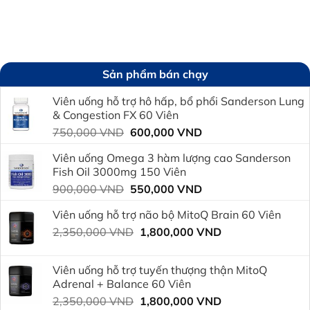
Sản phẩm bán chạy
Viên uống hỗ trợ hô hấp, bổ phổi Sanderson Lung
& Congestion FX 60 Viên
Giá
Giá
750,000
VND
600,000
VND
gốc
hiện
Viên uống Omega 3 hàm lượng cao Sanderson
là:
tại
Fish Oil 3000mg 150 Viên
750,000 VND.
là:
Giá
Giá
900,000
VND
550,000
VND
600,000 VND.
gốc
hiện
Viên uống hỗ trợ não bộ MitoQ Brain 60 Viên
là:
tại
Giá
Giá
2,350,000
VND
900,000 VND.
1,800,000
VND
là:
gốc
hiện
550,000 VND.
là:
tại
Viên uống hỗ trợ tuyến thượng thận MitoQ
2,350,000 VND.
là:
Adrenal + Balance 60 Viên
1,800,000 VND.
Giá
Giá
2,350,000
VND
1,800,000
VND