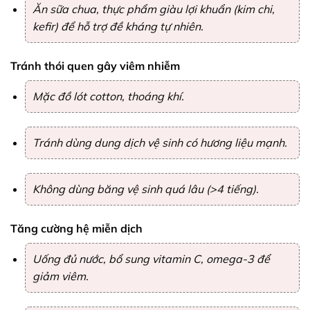
Ăn sữa chua, thực phẩm giàu lợi khuẩn (kim chi,
kefir) để hỗ trợ đề kháng tự nhiên.
Tránh thói quen gây viêm nhiễm
Mặc đồ lót cotton, thoáng khí.
Tránh dùng dung dịch vệ sinh có hương liệu mạnh.
Không dùng băng vệ sinh quá lâu (>4 tiếng).
Tăng cường hệ miễn dịch
Uống đủ nước, bổ sung vitamin C, omega-3 để
giảm viêm.