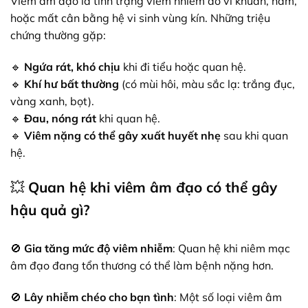
Viêm âm đạo là tình trạng viêm nhiễm do vi khuẩn, nấm,
hoặc mất cân bằng hệ vi sinh vùng kín. Những triệu
chứng thường gặp:
🔹
Ngứa rát, khó chịu
khi đi tiểu hoặc quan hệ.
🔹
Khí hư bất thường
(có mùi hôi, màu sắc lạ: trắng đục,
vàng xanh, bọt).
🔹
Đau, nóng rát
khi quan hệ.
🔹
Viêm nặng có thể gây xuất huyết nhẹ
sau khi quan
hệ.
💥
Quan hệ khi viêm âm đạo có thể gây
hậu quả gì?
🚫
Gia tăng mức độ viêm nhiễm
: Quan hệ khi niêm mạc
âm đạo đang tổn thương có thể làm bệnh nặng hơn.
🚫
Lây nhiễm chéo cho bạn tình
: Một số loại viêm âm