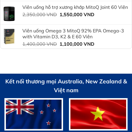
gốc
hiện
Viên uống hỗ trợ xương khớp MitoQ Joint 60 Viên
là:
tại
Giá
Giá
2,350,000
VND
2,350,000 VND.
1,550,000
VND
là:
gốc
hiện
1,800,000 VND.
là:
tại
Viên uống Omega 3 MitoQ 92% EPA Omega-3
2,350,000 VND.
là:
with Vitamin D3, K2 & E 60 Viên
1,550,000 VND.
Giá
Giá
1,400,000
VND
1,100,000
VND
gốc
hiện
là:
tại
1,400,000 VND.
là:
1,100,000 VND.
Kết nối thương mại Australia, New Zealand &
Việt nam