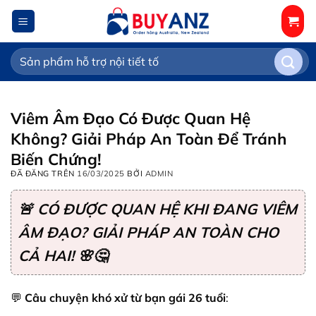
Chuyển
đến
nội
Tìm
dung
kiếm:
Viêm Âm Đạo Có Được Quan Hệ
Không? Giải Pháp An Toàn Để Tránh
Biến Chứng!
ĐÃ ĐĂNG TRÊN
16/03/2025
BỞI
ADMIN
🚨 CÓ ĐƯỢC QUAN HỆ KHI ĐANG VIÊM
ÂM ĐẠO? GIẢI PHÁP AN TOÀN CHO
CẢ HAI! 🌸🤔
💬
Câu chuyện khó xử từ bạn gái 26 tuổi
: