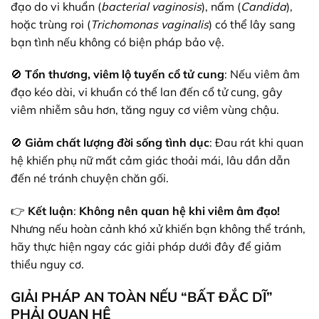
đạo do vi khuẩn (
bacterial vaginosis
), nấm (
Candida
),
hoặc trùng roi (
Trichomonas vaginalis
) có thể lây sang
bạn tình nếu không có biện pháp bảo vệ.
🚫
Tổn thương, viêm lộ tuyến cổ tử cung
: Nếu viêm âm
đạo kéo dài, vi khuẩn có thể lan đến cổ tử cung, gây
viêm nhiễm sâu hơn, tăng nguy cơ viêm vùng chậu.
🚫
Giảm chất lượng đời sống tình dục
: Đau rát khi quan
hệ khiến phụ nữ mất cảm giác thoải mái, lâu dần dẫn
đến né tránh chuyện chăn gối.
👉
Kết luận
:
Không nên quan hệ khi viêm âm đạo!
Nhưng nếu hoàn cảnh khó xử khiến bạn không thể tránh,
hãy thực hiện ngay các giải pháp dưới đây để giảm
thiểu nguy cơ.
GIẢI PHÁP AN TOÀN NẾU “BẤT ĐẮC DĨ”
PHẢI QUAN HỆ