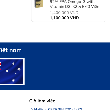
92% EPA Omega-3 with
là:
Vitamin D3, K2 & E 60 Viên
1,550,000 VND.
Giá
1,400,000
VND
Giá
gốc
1,100,000
VND
hiện
là:
tại
1,400,000 VND.
là:
1,100,000 VND.
Việt nam
Giờ làm việc
Hotline: 0975 356720 (24/7)