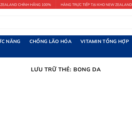
 ZEALAND CHÍNH HÃNG 100%
HÀNG TRỰC TIẾP TẠI KHO NEW ZEALAND
ỨC NĂNG
CHỐNG LÃO HÓA
VITAMIN TỔNG HỢP
LƯU TRỮ THẺ:
BONG DA