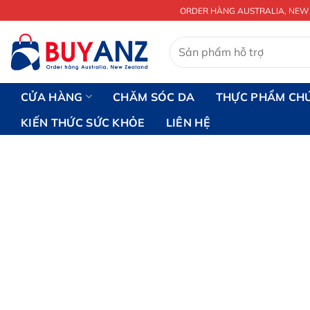
Chuyển
ORDER HÀNG AUSTRALIA, NEW
đến
nội
Tìm
kiếm:
dung
CỬA HÀNG
CHĂM SÓC DA
THỰC PHẨM CH
KIẾN THỨC SỨC KHỎE
LIÊN HỆ