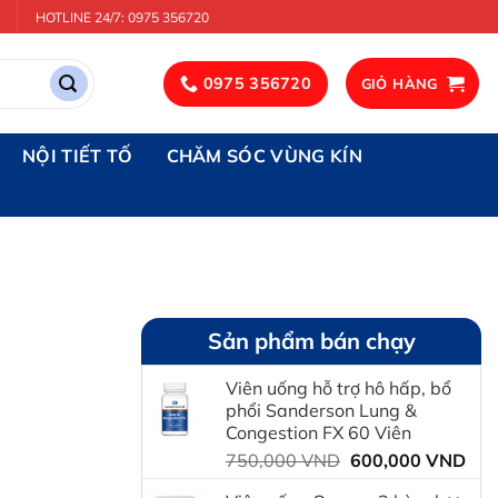
HOTLINE 24/7: 0975 356720
0975 356720
GIỎ HÀNG
NỘI TIẾT TỐ
CHĂM SÓC VÙNG KÍN
Sản phẩm bán chạy
Viên uống hỗ trợ hô hấp, bổ
phổi Sanderson Lung &
Congestion FX 60 Viên
Giá
Giá
750,000
VND
600,000
VND
gốc
hiệ