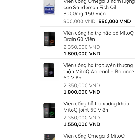
Viên uống Omega 3 hàm lượng
là:
tại
cao Sanderson Fish Oil
750,000 VND.
là:
3000mg 150 Viên
600
Giá
Giá
900,000
VND
550,000
VND
gốc
hiệ
Viên uống hỗ trợ não bộ MitoQ
là:
tại
Brain 60 Viên
900,000 VND.
là:
Giá
2,350,000
VND
550
Giá
gốc
1,800,000
VND
hiện
là:
Viên uống hỗ trợ tuyến thượng
tại
2,350,000 VND.
thận MitoQ Adrenal + Balance
là:
60 Viên
1,800,000 VND.
Giá
2,350,000
VND
Giá
gốc
1,800,000
VND
hiện
là:
Viên uống hỗ trợ xương khớp
tại
2,350,000 VND.
MitoQ Joint 60 Viên
là:
Giá
2,350,000
VND
1,800,000 VND.
Giá
gốc
1,550,000
VND
hiện
là:
Viên uống Omega 3 MitoQ
tại
2,350,000 VND.