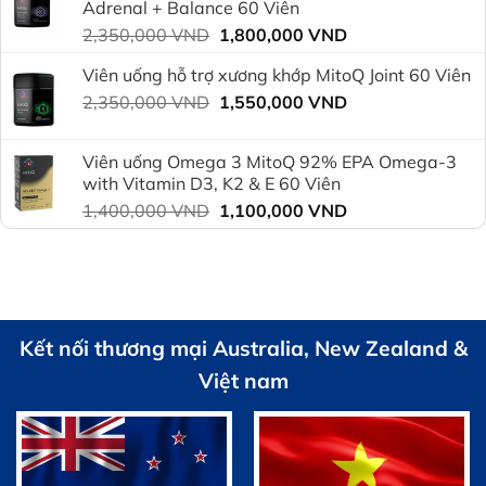
Adrenal + Balance 60 Viên
1,800,000 VND.
Giá
Giá
2,350,000
VND
1,800,000
VND
gốc
hiện
Viên uống hỗ trợ xương khớp MitoQ Joint 60 Viên
là:
tại
Giá
Giá
2,350,000
VND
2,350,000 VND.
1,550,000
VND
là:
gốc
hiện
1,800,000 VND.
là:
tại
Viên uống Omega 3 MitoQ 92% EPA Omega-3
2,350,000 VND.
là:
with Vitamin D3, K2 & E 60 Viên
1,550,000 VND.
Giá
Giá
1,400,000
VND
1,100,000
VND
gốc
hiện
là:
tại
1,400,000 VND.
là:
1,100,000 VND.
Kết nối thương mại Australia, New Zealand &
Việt nam