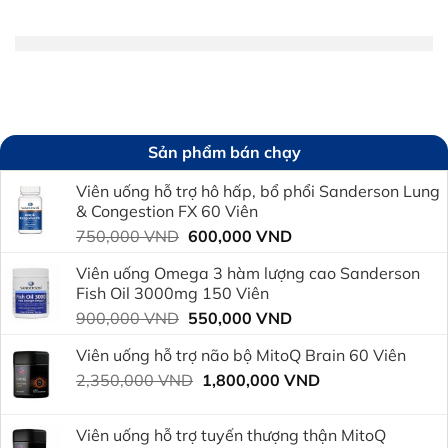
Sản phẩm bán chạy
Viên uống hỗ trợ hô hấp, bổ phổi Sanderson Lung
& Congestion FX 60 Viên
Giá
Giá
750,000
VND
600,000
VND
gốc
hiện
Viên uống Omega 3 hàm lượng cao Sanderson
là:
tại
Fish Oil 3000mg 150 Viên
750,000 VND.
là:
Giá
Giá
900,000
VND
550,000
VND
600,000 VND.
gốc
hiện
Viên uống hỗ trợ não bộ MitoQ Brain 60 Viên
là:
tại
Giá
Giá
2,350,000
VND
900,000 VND.
1,800,000
VND
là:
gốc
hiện
550,000 VND.
là:
tại
Viên uống hỗ trợ tuyến thượng thận MitoQ
2,350,000 VND.
là: