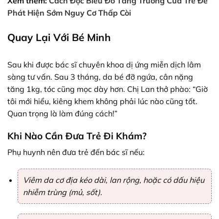
Xem thêm:
Cách Đọc Biểu Đồ Tăng Trưởng Của Trẻ Để
Phát Hiện Sớm Nguy Cơ Thấp Còi
Quay Lại Với Bé Minh
Sau khi được bác sĩ chuyên khoa dị ứng miễn dịch lâm
sàng tư vấn. Sau 3 tháng, da bé đỡ ngứa, cân nặng
tăng 1kg, tóc cũng mọc dày hơn. Chị Lan thở phào: “Giờ
tôi mới hiểu, kiêng khem không phải lúc nào cũng tốt.
Quan trọng là làm đúng cách!”
Khi Nào Cần Đưa Trẻ Đi Khám?
Phụ huynh nên đưa trẻ đến bác sĩ nếu:
Viêm da cơ địa kéo dài, lan rộng, hoặc có dấu hiệu
nhiễm trùng (mủ, sốt).