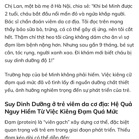
Chị Lan, một bà mẹ ở Hà Nội, chia sẻ: “Khi bé Minh được
2 tuổi, cháu bắt đầu nổi mẩn đỏ và ngứa khắp người.
Bác sĩ chẩn đoán viêm da cơ địa. Tôi đọc trên mạng
thấy bảo sữa bò, trứng, cá có thể gây dị ứng, nên tôi cắt
hết. Thậm chí thịt heo tôi cũng không dám cho ăn vì sợ
đạm làm bệnh nặng hơn. Nhưng sau gần 9 tháng, bé sụt
cân, tóc rụng, người xanh xao. Đi khám mới biết cháu bị
suy dinh dưỡng độ 1!”
Trường hợp của bé Minh không phải hiếm. Việc kiêng cữ
đạm quá mức đã vô tình lấy đi nguồn dưỡng chất thiết
yếu, ảnh hưởng nghiêm trọng đến sự phát triển của trẻ.
Suy Dinh Dưỡng ở trẻ viêm da cơ địa: Hệ Quả
Nguy Hiểm Từ Việc Kiêng Đạm Quá Mức
Đạm (protein) là “viên gạch” xây dựng cơ thể, đặc biệt
quan trọng với trẻ em trong giai đoạn phát triển. Thiếu
đạm kéo dài có thể dẫn đến: