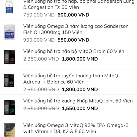
Viên uống hỗ trợ hô hấp, bổ phổi Sanderson Lung
& Congestion FX 60 Viên
Giá
Giá
750,000
VND
600,000
VND
gốc
hiện
Viên uống Omega 3 hàm lượng cao Sanderson
là:
tại
Fish Oil 3000mg 150 Viên
750,000 VND.
là:
Giá
Giá
900,000
VND
550,000
VND
600,000 VND.
gốc
hiện
Viên uống hỗ trợ não bộ MitoQ Brain 60 Viên
là:
tại
Giá
Giá
2,350,000
VND
900,000 VND.
1,800,000
VND
là:
gốc
hiện
550,000 VND.
là:
tại
Viên uống hỗ trợ tuyến thượng thận MitoQ
2,350,000 VND.
là:
Adrenal + Balance 60 Viên
1,800,000 VND.
Giá
Giá
2,350,000
VND
1,800,000
VND
gốc
hiện
Viên uống hỗ trợ xương khớp MitoQ Joint 60 Viên
là:
tại
Giá
Giá
2,350,000
VND
2,350,000 VND.
1,550,000
VND
là:
gốc
hiện
1,800,000 VND.
là:
tại
Viên uống Omega 3 MitoQ 92% EPA Omega-3
2,350,000 VND.
là:
with Vitamin D3, K2 & E 60 Viên
1,550,000 VND.