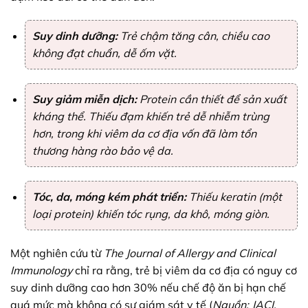
Suy dinh dưỡng:
Trẻ chậm tăng cân, chiều cao
không đạt chuẩn, dễ ốm vặt.
Suy giảm miễn dịch:
Protein cần thiết để sản xuất
kháng thể. Thiếu đạm khiến trẻ dễ nhiễm trùng
hơn, trong khi viêm da cơ địa vốn đã làm tổn
thương hàng rào bảo vệ da.
Tóc, da, móng kém phát triển:
Thiếu keratin (một
loại protein) khiến tóc rụng, da khô, móng giòn.
Một nghiên cứu từ
The Journal of Allergy and Clinical
Immunology
chỉ ra rằng, trẻ bị viêm da cơ địa có nguy cơ
suy dinh dưỡng cao hơn 30% nếu chế độ ăn bị hạn chế
quá mức mà không có sự giám sát y tế (
Nguồn: JACI,