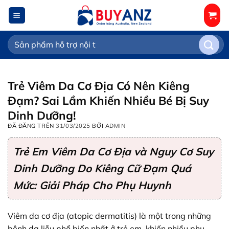
Chuyển
đến
nội
Tìm
dung
kiếm:
Trẻ Viêm Da Cơ Địa Có Nên Kiêng
Đạm? Sai Lầm Khiến Nhiều Bé Bị Suy
Dinh Dưỡng!
ĐÃ ĐĂNG TRÊN
31/03/2025
BỞI
ADMIN
Trẻ Em Viêm Da Cơ Địa và Nguy Cơ Suy
Dinh Dưỡng Do Kiêng Cữ Đạm Quá
Mức: Giải Pháp Cho Phụ Huynh
Viêm da cơ địa (atopic dermatitis) là một trong những
bệnh da liễu phổ biến nhất ở trẻ em, khiến nhiều phụ