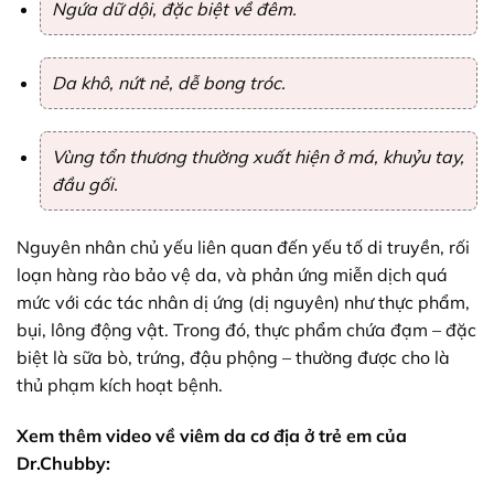
Ngứa dữ dội, đặc biệt về đêm.
Da khô, nứt nẻ, dễ bong tróc.
Vùng tổn thương thường xuất hiện ở má, khuỷu tay,
đầu gối.
Nguyên nhân chủ yếu liên quan đến yếu tố di truyền, rối
loạn hàng rào bảo vệ da, và phản ứng miễn dịch quá
mức với các tác nhân dị ứng (dị nguyên) như thực phẩm,
bụi, lông động vật. Trong đó, thực phẩm chứa đạm – đặc
biệt là sữa bò, trứng, đậu phộng – thường được cho là
thủ phạm kích hoạt bệnh.
Xem thêm video về viêm da cơ địa ở trẻ em của
Dr.Chubby: