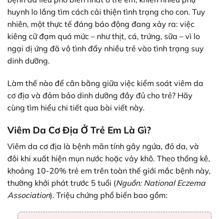
huynh lo lắng tìm cách cải thiện tình trạng cho con. Tuy
nhiên, một thực tế đáng báo động đang xảy ra: việc
kiêng cữ đạm quá mức – như thịt, cá, trứng, sữa – vì lo
ngại dị ứng đã vô tình đẩy nhiều trẻ vào tình trạng suy
dinh dưỡng.
Làm thế nào để cân bằng giữa việc kiểm soát viêm da
cơ địa và đảm bảo dinh dưỡng đầy đủ cho trẻ? Hãy
cùng tìm hiểu chi tiết qua bài viết này.
Viêm Da Cơ Địa Ở Trẻ Em Là Gì?
Viêm da cơ địa là bệnh mãn tính gây ngứa, đỏ da, và
đôi khi xuất hiện mụn nước hoặc vảy khô. Theo thống kê,
khoảng 10-20% trẻ em trên toàn thế giới mắc bệnh này,
thường khởi phát trước 5 tuổi (
Nguồn: National Eczema
Association
). Triệu chứng phổ biến bao gồm: