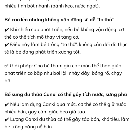
nhiều tinh bột nhanh (bánh kẹo, nước ngọt).
Bé cao lên nhưng không vận động sẽ dễ “to thô”
✔️ Khi chiều cao phát triển, nếu bé không vận động, cơ
thể có thể tích mỡ thay vì tăng cơ.
✔️ Điều này làm bé trông “to thô”, không cân đối dù thực
tế là bé đang phát triển xương tốt.
✅ Giải pháp: Cho bé tham gia các môn thể thao giúp
phát triển cơ bắp như bơi lội, nhảy dây, bóng rổ, chạy
bộ.
Bổ sung dư thừa Canxi có thể gây tích nước, sưng phù
✔️ Nếu lạm dụng Canxi quá mức, cơ thể có thể giữ nước
nhiều hơn, gây cảm giác béo giả tạo.
✔️ Lượng Canxi dư thừa có thể gây táo bón, khó tiêu, làm
bé trông nặng nề hơn.