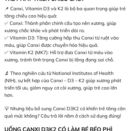
📌 Canxi, Vitamin D3 và K2 là bộ ba quan trọng giúp trẻ
tăng chiều cao hiệu quả:
✅ Canxi: Thành phần chính cấu tạo nên xương, giúp
xương chắc khỏe và phát triển dài ra.
✅ Vitamin D3: Tăng cường hấp thu Canxi từ ruột vào
máu, giúp Canxi được chuyển hóa hiệu quả.
✅ Vitamin K2 (MK7): Hỗ trợ đưa Canxi từ máu vào
xương, tránh tình trạng Canxi bị lắng đọng sai chỗ.
🔬 Theo nghiên cứu từ National Institutes of Health
(NIH), sự kết hợp của Canxi – D3 – K2 giúp xương phát
triển tối ưu, giảm nguy cơ còi xương, giúp trẻ cao lớn
hơn.
💡 Nhưng liệu bổ sung Canxi D3K2 có khiến trẻ tăng cân
quá mức không? Câu trả lời nằm ở cách sử dụng đúng!
UỐNG CANXI D3K2 CÓ LÀM BÉ BÉO PHÌ