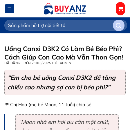
Chuyển
đến
nội
Tìm
dung
kiếm:
Uống Canxi D3K2 Có Làm Bé Béo Phì?
Cách Giúp Con Cao Mà Vẫn Thon Gọn!
ĐÃ ĐĂNG TRÊN
21/03/2025
BỞI
ADMIN
“Em cho bé uống Canxi D3K2 để tăng
chiều cao nhưng sợ con bị béo phì?”
💬 Chị Hoa (mẹ bé Moon, 11 tuổi) chia sẻ:
“Moon nhà em hơi dư cân một chút,