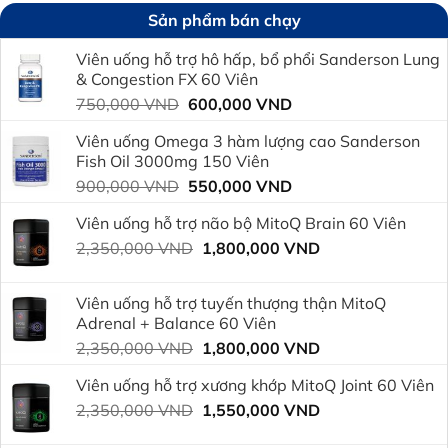
Sản phẩm bán chạy
Viên uống hỗ trợ hô hấp, bổ phổi Sanderson Lung
& Congestion FX 60 Viên
Giá
Giá
750,000
VND
600,000
VND
gốc
hiện
Viên uống Omega 3 hàm lượng cao Sanderson
là:
tại
Fish Oil 3000mg 150 Viên
750,000 VND.
là:
Giá
Giá
900,000
VND
550,000
VND
600,000 VND.
gốc
hiện
Viên uống hỗ trợ não bộ MitoQ Brain 60 Viên
là:
tại
Giá
Giá
2,350,000
VND
900,000 VND.
1,800,000
VND
là:
gốc
hiện
550,000 VND.
là:
tại
Viên uống hỗ trợ tuyến thượng thận MitoQ
2,350,000 VND.
là:
Adrenal + Balance 60 Viên
1,800,000 VND.
Giá
Giá
2,350,000
VND
1,800,000
VND
gốc
hiện
Viên uống hỗ trợ xương khớp MitoQ Joint 60 Viên
là:
tại
Giá
Giá
2,350,000
VND
2,350,000 VND.
1,550,000
VND
là:
gốc
hiện
1,800,000 VND.