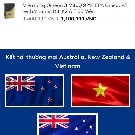
là:
tại
Viên uống Omega 3 MitoQ 92% EPA Omega-3
2,350,000 VND.
là:
with Vitamin D3, K2 & E 60 Viên
1,550,000 VND.
Giá
Giá
1,400,000
VND
1,100,000
VND
gốc
hiện
là:
tại
1,400,000 VND.
là:
1,100,000 VND.
Kết nối thương mại Australia, New Zealand &
Việt nam