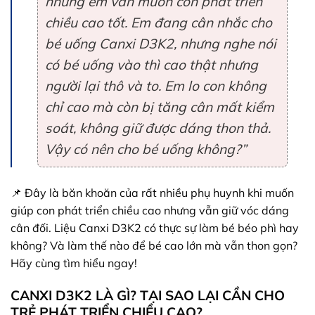
nhưng em vẫn muốn con phát triển
chiều cao tốt. Em đang cân nhắc cho
bé uống Canxi D3K2, nhưng nghe nói
có bé uống vào thì cao thật nhưng
người lại thô và to. Em lo con không
chỉ cao mà còn bị tăng cân mất kiểm
soát, không giữ được dáng thon thả.
Vậy có nên cho bé uống không?”
📌 Đây là băn khoăn của rất nhiều phụ huynh khi muốn
giúp con phát triển chiều cao nhưng vẫn giữ vóc dáng
cân đối. Liệu Canxi D3K2 có thực sự làm bé béo phì hay
không? Và làm thế nào để bé cao lớn mà vẫn thon gọn?
Hãy cùng tìm hiểu ngay!
CANXI D3K2 LÀ GÌ? TẠI SAO LẠI CẦN CHO
TRẺ PHÁT TRIỂN CHIỀU CAO?