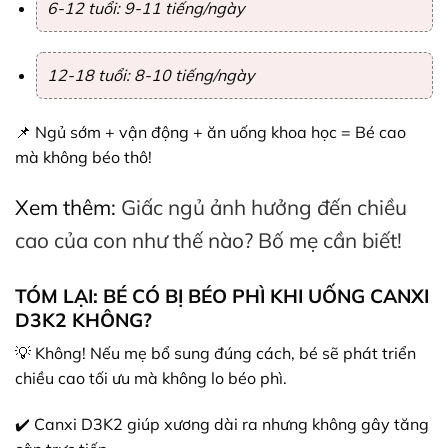
6-12 tuổi: 9-11 tiếng/ngày
12-18 tuổi: 8-10 tiếng/ngày
📌 Ngủ sớm + vận động + ăn uống khoa học = Bé cao
mà không béo thô!
Xem thêm:
Giấc ngủ ảnh hưởng đến chiều
cao của con như thế nào? Bố mẹ cần biết!
TÓM LẠI: BÉ CÓ BỊ BÉO PHÌ KHI UỐNG CANXI
D3K2 KHÔNG?
💡 Không! Nếu mẹ bổ sung đúng cách, bé sẽ phát triển
chiều cao tối ưu mà không lo béo phì.
✔️ Canxi D3K2 giúp xương dài ra nhưng không gây tăng