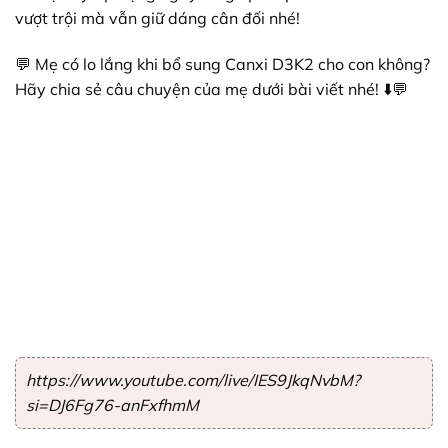
vượt trội mà vẫn giữ dáng cân đối nhé!
💬 Mẹ có lo lắng khi bổ sung Canxi D3K2 cho con không?
Hãy chia sẻ câu chuyện của mẹ dưới bài viết nhé! ⬇️💬
https://www.youtube.com/live/IES9JkqNvbM?
si=DJ6Fg76-anFxfhmM