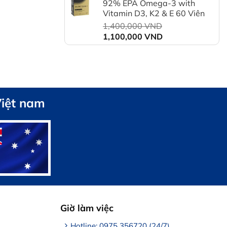
92% EPA Omega-3 with
là:
Vitamin D3, K2 & E 60 Viên
1,550,000 VND.
Giá
1,400,000
VND
Giá
gốc
1,100,000
VND
hiện
là:
tại
1,400,000 VND.
là:
1,100,000 VND.
Việt nam
Giờ làm việc
Hotline: 0975 356720 (24/7)