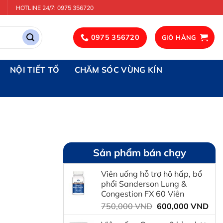
HOTLINE 24/7: 0975 356720
0975 356720
GIỎ HÀNG
NỘI TIẾT TỐ
CHĂM SÓC VÙNG KÍN
Sản phẩm bán chạy
Viên uống hỗ trợ hô hấp, bổ
phổi Sanderson Lung &
Congestion FX 60 Viên
Giá
Giá
750,000
VND
600,000
VND
gốc
hiệ