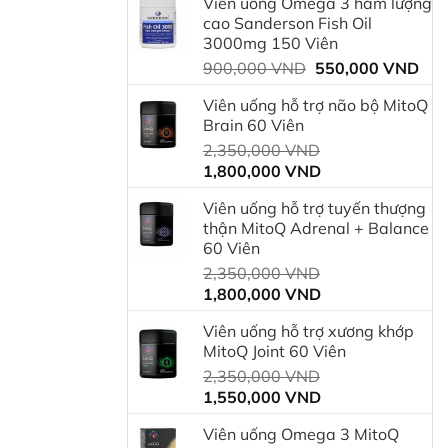
Viên uống Omega 3 hàm lượng
là:
tại
cao Sanderson Fish Oil
750,000 VND.
là:
3000mg 150 Viên
600
Giá
Giá
900,000
VND
550,000
VND
gốc
hiệ
Viên uống hỗ trợ não bộ MitoQ
là:
tại
Brain 60 Viên
900,000 VND.
là:
Giá
2,350,000
VND
550
Giá
gốc
1,800,000
VND
hiện
là:
Viên uống hỗ trợ tuyến thượng
tại
2,350,000 VND.
thận MitoQ Adrenal + Balance
là:
60 Viên
1,800,000 VND.
Giá
2,350,000
VND
Giá
gốc
1,800,000
VND
hiện
là:
Viên uống hỗ trợ xương khớp
tại
2,350,000 VND.
MitoQ Joint 60 Viên
là:
Giá
2,350,000
VND
1,800,000 VND.
Giá
gốc
1,550,000
VND
hiện
là:
Viên uống Omega 3 MitoQ
tại
2,350,000 VND.