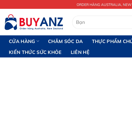
Chuyển
ORDER HÀNG AUSTRALIA, NEW
đến
nội
Tìm
kiếm:
dung
CỬA HÀNG
CHĂM SÓC DA
THỰC PHẨM CH
KIẾN THỨC SỨC KHỎE
LIÊN HỆ