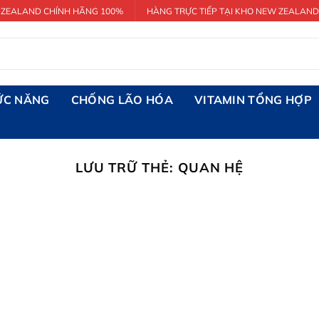
 ZEALAND CHÍNH HÃNG 100%
HÀNG TRỰC TIẾP TẠI KHO NEW ZEALAND
ỨC NĂNG
CHỐNG LÃO HÓA
VITAMIN TỔNG HỢP
LƯU TRỮ THẺ:
QUAN HỆ