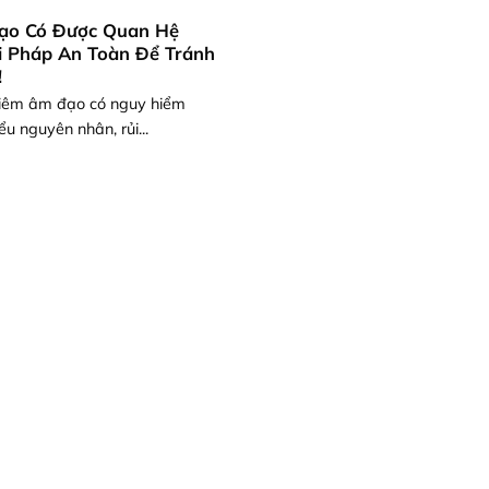
ạo Có Được Quan Hệ
i Pháp An Toàn Để Tránh
!
viêm âm đạo có nguy hiểm
u nguyên nhân, rủi...