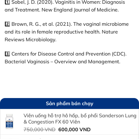
1️⃣ Sobel, J. D. (2020). Vaginitis in Women: Diagnosis
and Treatment. New England Journal of Medicine.
2️⃣ Brown, R. G., et al. (2021). The vaginal microbiome
and its role in female reproductive health. Nature
Reviews Microbiology.
3️⃣ Centers for Disease Control and Prevention (CDC).
Bacterial Vaginosis – Overview and Management.
Sản phẩm bán chạy
Viên uống hỗ trợ hô hấp, bổ phổi Sanderson Lung
& Congestion FX 60 Viên
Giá
Giá
750,000
VND
600,000
VND
gốc
hiện