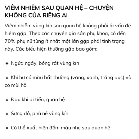
VIÊM NHIỄM SAU QUAN HỆ – CHUYỆN
KHÔNG CỦA RIÊNG AI
Viêm nhiễm vùng kín sau quan hệ không phải là vấn đề
hiếm gặp. Theo các chuyên gia sản phụ khoa, có đến
70% phụ nữ từng ít nhất một lần gặp phải tình trạng
này. Các biểu hiện thường gặp bao gồm:
🔸 Ngứa ngáy, bỏng rát vùng kín
🔸 Khí hư có màu bất thường (vàng, xanh, trắng đục) và
có mùi hôi
🔸 Đau khi đi tiểu, quan hệ
🔸 Sưng đỏ, phù nề vùng kín
🔸 Có thể xuất hiện đốm máu nhẹ sau quan hệ