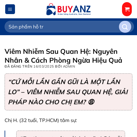
Chuyển
đến
nội
Tìm
dung
kiếm:
Viêm Nhiễm Sau Quan Hệ: Nguyên
Nhân & Cách Phòng Ngừa Hiệu Quả
ĐÃ ĐĂNG TRÊN
16/03/2025
BỞI
ADMIN
“CỨ MỖI LẦN GẦN GŨI LÀ MỘT LẦN
LO” – VIÊM NHIỄM SAU QUAN HỆ, GIẢI
PHÁP NÀO CHO CHỊ EM? 😩
Chị H. (32 tuổi, TP.HCM) tâm sự: