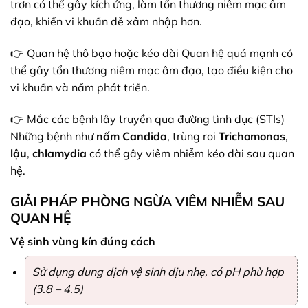
trơn có thể gây kích ứng, làm tổn thương niêm mạc âm
đạo, khiến vi khuẩn dễ xâm nhập hơn.
👉 Quan hệ thô bạo hoặc kéo dài Quan hệ quá mạnh có
thể gây tổn thương niêm mạc âm đạo, tạo điều kiện cho
vi khuẩn và nấm phát triển.
👉 Mắc các bệnh lây truyền qua đường tình dục (STIs)
Những bệnh như
nấm
Candida
, trùng roi
Trichomonas
,
lậu
,
chlamydia
có thể gây viêm nhiễm kéo dài sau quan
hệ.
GIẢI PHÁP PHÒNG NGỪA VIÊM NHIỄM SAU
QUAN HỆ
Vệ sinh vùng kín đúng cách
Sử dụng dung dịch vệ sinh dịu nhẹ, có pH phù hợp
(3.8 – 4.5)