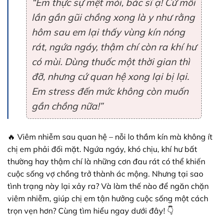
“Em thực sự mệt mỏi, bác sĩ ạ! Cứ mỗi
lần gần gũi chồng xong là y như rằng
hôm sau em lại thấy vùng kín nóng
rát, ngứa ngáy, thậm chí còn ra khí hư
có mùi. Dùng thuốc một thời gian thì
đỡ, nhưng cứ quan hệ xong lại bị lại.
Em stress đến mức không còn muốn
gần chồng nữa!”
🔥 Viêm nhiễm sau quan hệ – nỗi lo thầm kín mà không ít
chị em phải đối mặt. Ngứa ngáy, khó chịu, khí hư bất
thường hay thậm chí là những cơn đau rát có thể khiến
cuộc sống vợ chồng trở thành ác mộng. Nhưng tại sao
tình trạng này lại xảy ra? Và làm thế nào để ngăn chặn
viêm nhiễm, giúp chị em tận hưởng cuộc sống một cách
trọn vẹn hơn? Cùng tìm hiểu ngay dưới đây! 👇