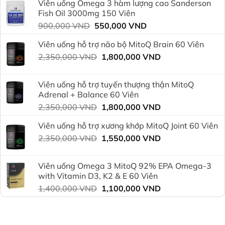
Viên uống Omega 3 hàm lượng cao Sanderson
là:
tại
Fish Oil 3000mg 150 Viên
750,000 VND.
là:
Giá
Giá
900,000
VND
550,000
VND
600,000 VND.
gốc
hiện
Viên uống hỗ trợ não bộ MitoQ Brain 60 Viên
là:
tại
Giá
Giá
2,350,000
VND
900,000 VND.
1,800,000
VND
là:
gốc
hiện
550,000 VND.
là:
tại
Viên uống hỗ trợ tuyến thượng thận MitoQ
2,350,000 VND.
là:
Adrenal + Balance 60 Viên
1,800,000 VND.
Giá
Giá
2,350,000
VND
1,800,000
VND
gốc
hiện
Viên uống hỗ trợ xương khớp MitoQ Joint 60 Viên
là:
tại
Giá
Giá
2,350,000
VND
2,350,000 VND.
1,550,000
VND
là:
gốc
hiện
1,800,000 VND.
là:
tại
Viên uống Omega 3 MitoQ 92% EPA Omega-3
2,350,000 VND.
là:
with Vitamin D3, K2 & E 60 Viên
1,550,000 VND.
Giá
Giá
1,400,000
VND
1,100,000
VND
gốc
hiện
là:
tại
1,400,000 VND.
là: