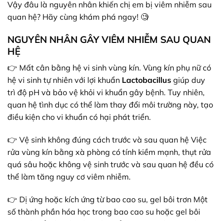
Vậy đâu là nguyên nhân khiến chị em bị viêm nhiễm sau
quan hệ? Hãy cùng khám phá ngay! 🧐
NGUYÊN NHÂN GÂY VIÊM NHIỄM SAU QUAN
HỆ
👉 Mất cân bằng hệ vi sinh vùng kín. Vùng kín phụ nữ có
hệ vi sinh tự nhiên với lợi khuẩn
Lactobacillus
giúp duy
trì độ pH và bảo vệ khỏi vi khuẩn gây bệnh. Tuy nhiên,
quan hệ tình dục có thể làm thay đổi môi trường này, tạo
điều kiện cho vi khuẩn có hại phát triển.
👉 Vệ sinh không đúng cách trước và sau quan hệ Việc
rửa vùng kín bằng xà phòng có tính kiềm mạnh, thụt rửa
quá sâu hoặc không vệ sinh trước và sau quan hệ đều có
thể làm tăng nguy cơ viêm nhiễm.
👉 Dị ứng hoặc kích ứng từ bao cao su, gel bôi trơn Một
số thành phần hóa học trong bao cao su hoặc gel bôi