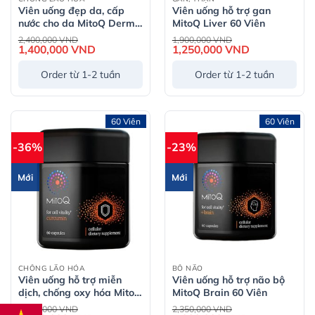
Viên uống đẹp da, cấp
Viên uống hỗ trợ gan
nước cho da MitoQ Derma
MitoQ Liver 60 Viên
Hydrate 60s
Giá
Giá
2,400,000
VND
1,900,000
VND
gốc
gốc
1,400,000
VND
Giá
1,250,000
VND
Giá
là:
là:
hiện
hiện
2,400,000 VND.
1,900,000 VND.
tại
tại
Order từ 1-2 tuần
Order từ 1-2 tuần
là:
là:
1,400,000 VND.
1,250,000 VND
60 Viên
60 Viên
-36%
-23%
Mới
Mới
CHỐNG LÃO HÓA
BỔ NÃO
Viên uống hỗ trợ miễn
Viên uống hỗ trợ não bộ
dịch, chống oxy hóa MitoQ
MitoQ Brain 60 Viên
Curcumin 60 Viên
Giá
Giá
2,350,000
VND
2,350,000
VND