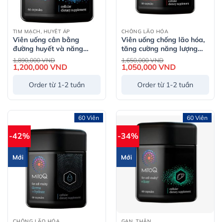
TIM MẠCH, HUYẾT ÁP
CHỐNG LÃO HÓA
Viên uống cân bằng
Viên uống chống lão hóa,
đường huyết và năng
tăng cường năng lượng
lượng tế bào MitoQ Blood
MitoQ Pure 60 Viên
Giá
Giá
1,890,000
VND
1,650,000
VND
gốc
gốc
Sugar 60 Viên
1,200,000
VND
Giá
1,050,000
VND
Giá
là:
là:
hiện
hiện
1,890,000 VND.
1,650,000 VND.
tại
tại
Order từ 1-2 tuần
Order từ 1-2 tuần
là:
là:
1,200,000 VND.
1,050,000 VND
60 Viên
60 Viên
-42%
-34%
Mới
Mới
CHỐNG LÃO HÓA
GAN, THẬN