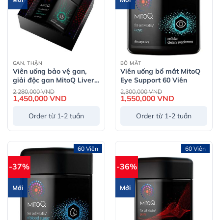
GAN, THẬN
BỔ MẮT
Viên uống bảo vệ gan,
Viên uống bổ mắt MitoQ
giải độc gan MitoQ Liver
Eye Support 60 Viên
Metabolism 60 Viên
Giá
Giá
2,280,000
VND
2,300,000
VND
gốc
gốc
1,450,000
VND
Giá
1,550,000
VND
Giá
là:
là:
hiện
hiện
2,280,000 VND.
2,300,000 VND.
tại
tại
Order từ 1-2 tuần
Order từ 1-2 tuần
là:
là:
1,450,000 VND.
1,550,000 VND
60 Viên
60 Viên
-37%
-36%
Mới
Mới