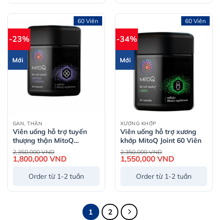
60 Viên
60 Viên
-23%
-34%
Mới
Mới
GAN, THẬN
XƯƠNG KHỚP
Viên uống hỗ trợ tuyến
Viên uống hỗ trợ xương
thượng thận MitoQ
khớp MitoQ Joint 60 Viên
Adrenal + Balance 60
Giá
Giá
2,350,000
VND
2,350,000
VND
gốc
gốc
Viên
1,800,000
VND
Giá
1,550,000
VND
Giá
là:
là:
hiện
hiện
2,350,000 VND.
2,350,000 VND.
tại
tại
Order từ 1-2 tuần
Order từ 1-2 tuần
là:
là:
1,800,000 VND.
1,550,000 VND
1
2