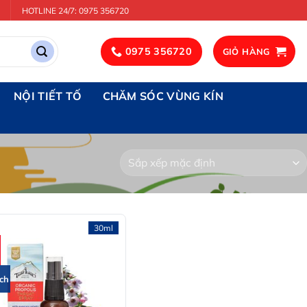
HOTLINE 24/7: 0975 356720
0975 356720
GIỎ HÀNG
NỘI TIẾT TỐ
CHĂM SÓC VÙNG KÍN
30ml
ích