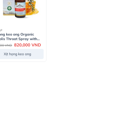
ẤP
họng keo ong Organic
lis Throat Spray with
ka Honey MG550+
Giá
820,000
VND
Giá
000
VND
gốc
hiện
là:
tại
Xịt họng keo ong
920,000 VND.
là:
820,000 VND.