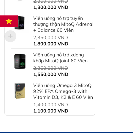
Giá
2,350,000
VND
550,000 VND.
Giá
gốc
1,800,000
VND
hiện
là:
Viên uống hỗ trợ tuyến
tại
2,350,000 VND.
thượng thận MitoQ Adrenal
là:
+ Balance 60 Viên
1,800,000 VND.
Giá
2,350,000
VND
Giá
gốc
1,800,000
VND
hiện
là:
Viên uống hỗ trợ xương
tại
2,350,000 VND.
khớp MitoQ Joint 60 Viên
là:
Giá
2,350,000
VND
1,800,000 VND.
Giá
gốc
1,550,000
VND
hiện
là:
Viên uống Omega 3 MitoQ
tại
2,350,000 VND.
92% EPA Omega-3 with
là:
Vitamin D3, K2 & E 60 Viên
1,550,000 VND.
Giá
1,400,000
VND
Giá
gốc
1,100,000
VND
hiện
là:
tại
1,400,000 VND.
là: