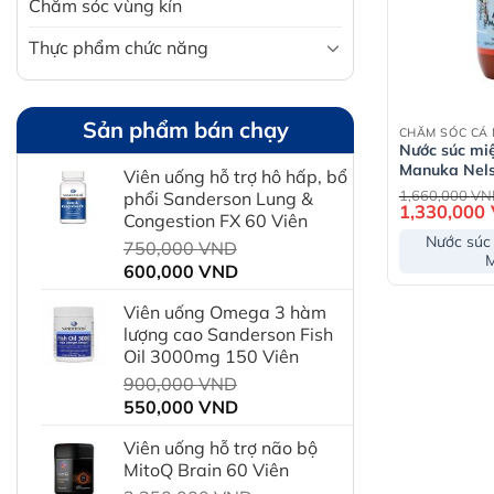
Chăm sóc vùng kín
Thực phẩm chức năng
Sản phẩm bán chạy
CHĂM SÓC CÁ
Nước súc mi
Manuka Nels
Viên uống hỗ trợ hô hấp, bổ
Manuka – 5
1,660,000
VN
phổi Sanderson Lung &
1,330,000
Congestion FX 60 Viên
Nước súc
Giá
750,000
VND
Giá
gốc
600,000
VND
hiện
là:
Viên uống Omega 3 hàm
tại
750,000 VND.
lượng cao Sanderson Fish
là:
Oil 3000mg 150 Viên
600,000 VND.
Giá
900,000
VND
Giá
gốc
550,000
VND
hiện
là:
Viên uống hỗ trợ não bộ
tại
900,000 VND.
MitoQ Brain 60 Viên
là: