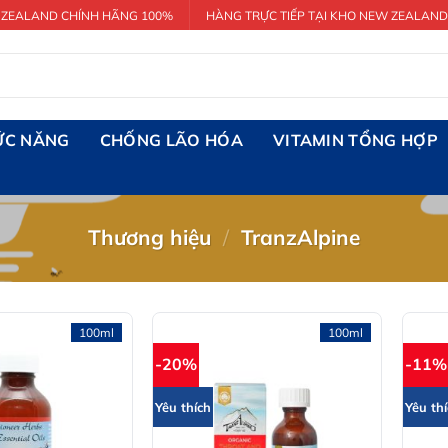
 ZEALAND CHÍNH HÃNG 100%
HÀNG TRỰC TIẾP TẠI KHO NEW ZEALAND
ỨC NĂNG
CHỐNG LÃO HÓA
VITAMIN TỔNG HỢP
Thương hiệu
/
TranzAlpine
100ml
100ml
-20%
-11%
Yêu thích
Yêu th