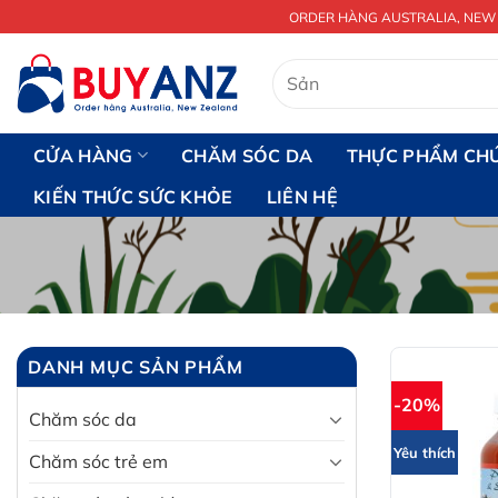
Chuyển
ORDER HÀNG AUSTRALIA, NEW
đến
nội
Tìm
kiếm:
dung
CỬA HÀNG
CHĂM SÓC DA
THỰC PHẨM CH
KIẾN THỨC SỨC KHỎE
LIÊN HỆ
DANH MỤC SẢN PHẨM
-20%
Chăm sóc da
Yêu thích
Chăm sóc trẻ em