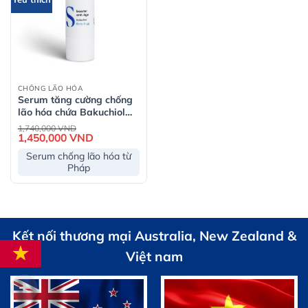
CHỐNG LÃO HÓA
Serum tăng cường chống
lão hóa chứa Bakuchiol
Seasonly Anti-Aging
Giá
1,740,000
VND
gốc
Booster Serum 10ml
1,450,000
VND
Giá
là:
hiện
1,740,000 VND.
tại
Serum chống lão hóa từ
là:
Pháp
1,450,000 VND.
Kết nối thương mại Australia, New Zealand &
Việt nam