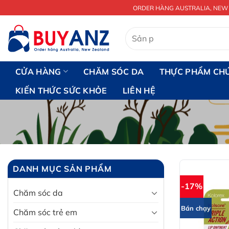
Chuyển
ORDER HÀNG AUSTRALIA, NEW
đến
nội
Tìm
kiếm:
dung
CỬA HÀNG
CHĂM SÓC DA
THỰC PHẨM CH
KIẾN THỨC SỨC KHỎE
LIÊN HỆ
DANH MỤC SẢN PHẨM
-17%
Chăm sóc da
Bán chạy
Chăm sóc trẻ em