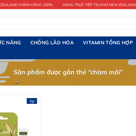
 ZEALAND CHÍNH HÃNG 100%
HÀNG TRỰC TIẾP TẠI KHO NEW ZEALAND
ỨC NĂNG
CHỐNG LÃO HÓA
VITAMIN TỔNG HỢP
Sản phẩm được gắn thẻ “chàm môi”
3gr