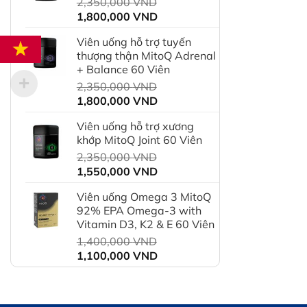
Giá
2,350,000
VND
550,000 VND.
Giá
gốc
1,800,000
VND
hiện
là:
Viên uống hỗ trợ tuyến
tại
2,350,000 VND.
thượng thận MitoQ Adrenal
là:
+ Balance 60 Viên
1,800,000 VND.
Giá
2,350,000
VND
Giá
gốc
1,800,000
VND
hiện
là:
Viên uống hỗ trợ xương
tại
2,350,000 VND.
khớp MitoQ Joint 60 Viên
là:
Giá
2,350,000
VND
1,800,000 VND.
Giá
gốc
1,550,000
VND
hiện
là:
Viên uống Omega 3 MitoQ
tại
2,350,000 VND.
92% EPA Omega-3 with
là:
Vitamin D3, K2 & E 60 Viên
1,550,000 VND.
Giá
1,400,000
VND
Giá
gốc
1,100,000
VND
hiện
là:
tại
1,400,000 VND.
là: