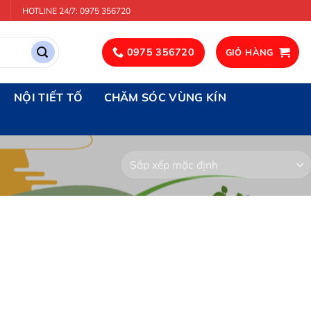
HOTLINE 24/7: 0975 356720
0975 356720
GIỎ HÀNG
NỘI TIẾT TỐ
CHĂM SÓC VÙNG KÍN