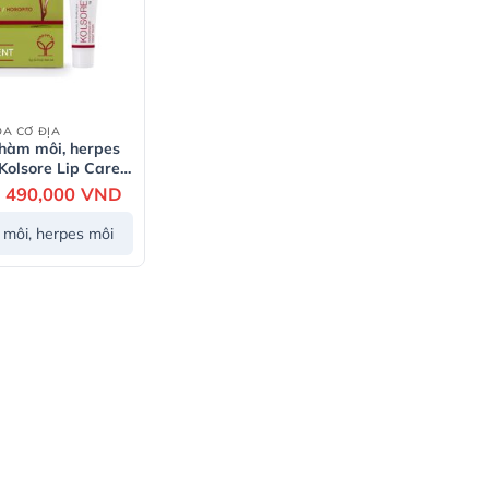
DA CƠ ĐỊA
chàm môi, herpes
Kolsore Lip Care
Giá
490,000
VND
Giá
gốc
hiện
là:
tại
môi, herpes môi
590,000 VND.
là:
490,000 VND.