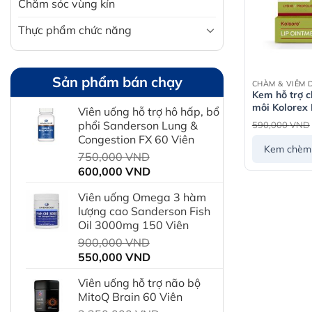
Chăm sóc vùng kín
Thực phẩm chức năng
Sản phẩm bán chạy
CHÀM & VIÊM 
Kem hỗ trợ 
môi Kolorex 
Viên uống hỗ trợ hô hấp, bổ
Ointment
phổi Sanderson Lung &
590,000
VND
Congestion FX 60 Viên
Kem chèm 
Giá
750,000
VND
Giá
gốc
600,000
VND
hiện
là:
Viên uống Omega 3 hàm
tại
750,000 VND.
lượng cao Sanderson Fish
là:
Oil 3000mg 150 Viên
600,000 VND.
Giá
900,000
VND
Giá
gốc
550,000
VND
hiện
là:
Viên uống hỗ trợ não bộ
tại
900,000 VND.
MitoQ Brain 60 Viên
là: