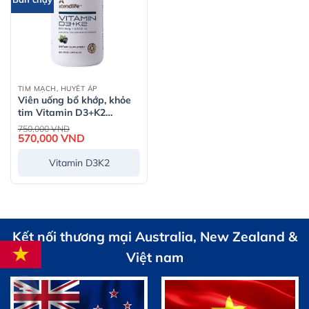
TIM MẠCH, HUYẾT ÁP
Viên uống bổ khớp, khỏe
tim Vitamin D3+K2
XtendLife (60 viên)
Giá
750,000
VND
gốc
570,000
VND
Giá
là:
hiện
750,000 VND.
tại
Vitamin D3K2
là:
570,000 VND.
Kết nối thương mại Australia, New Zealand &
Việt nam