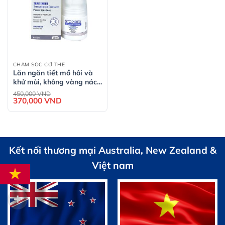
CHĂM SÓC CƠ THỂ
Lăn ngăn tiết mồ hôi và
khử mùi, không vàng nách
áo STOPIREX
Giá
450,000
VND
gốc
Transpiration Excessive
370,000
VND
Giá
là:
hiện
450,000 VND.
tại
là:
370,000 VND.
Kết nối thương mại Australia, New Zealand &
Việt nam