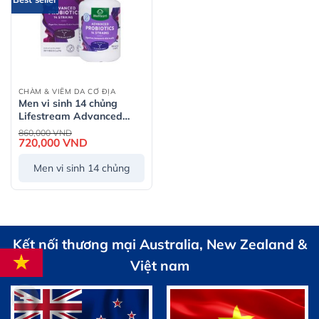
CHÀM & VIÊM DA CƠ ĐỊA
Men vi sinh 14 chủng
Lifestream Advanced
Probiotics
Giá
860,000
VND
gốc
720,000
VND
Giá
là:
hiện
860,000 VND.
tại
Men vi sinh 14 chủng
là:
720,000 VND.
Kết nối thương mại Australia, New Zealand &
Việt nam