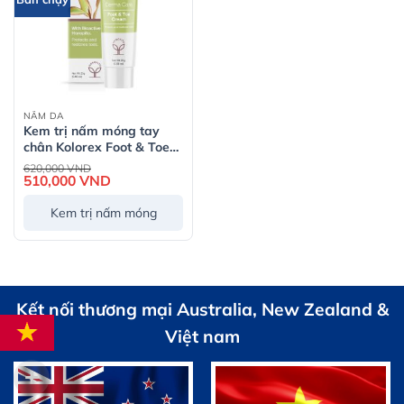
NẤM DA
Kem trị nấm móng tay
chân Kolorex Foot & Toe
Care Cream 25g
Giá
620,000
VND
gốc
510,000
VND
Giá
là:
hiện
620,000 VND.
tại
Kem trị nấm móng
là:
510,000 VND.
Kết nối thương mại Australia, New Zealand &
Việt nam