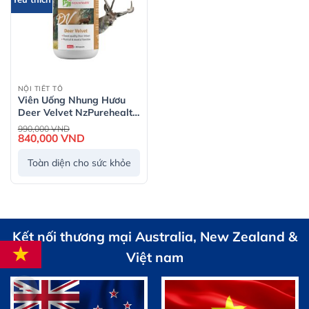
NỘI TIẾT TỐ
Viên Uống Nhung Hươu
Deer Velvet NzPurehealth
30 viên
Giá
990,000
VND
gốc
840,000
VND
Giá
là:
hiện
990,000 VND.
tại
Toàn diện cho sức khỏe
là:
840,000 VND.
Kết nối thương mại Australia, New Zealand &
Việt nam