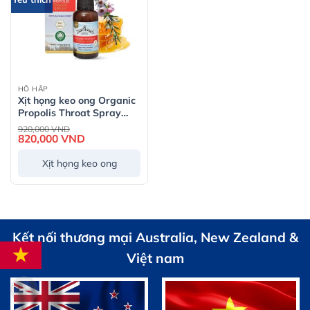
HÔ HẤP
Xịt họng keo ong Organic
Propolis Throat Spray
with Manuka Honey
Giá
920,000
VND
gốc
MG550+
820,000
VND
Giá
là:
hiện
920,000 VND.
tại
Xịt họng keo ong
là:
820,000 VND.
Kết nối thương mại Australia, New Zealand &
Việt nam