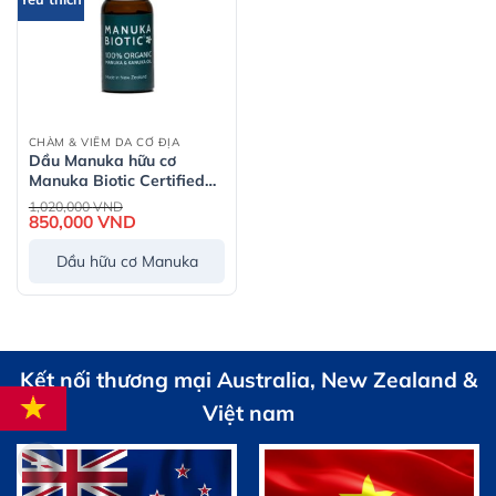
CHÀM & VIÊM DA CƠ ĐỊA
Dầu Manuka hữu cơ
Manuka Biotic Certified
Organic Manuka Oil –
Giá
1,020,000
VND
gốc
10ml
850,000
VND
Giá
là:
hiện
1,020,000 VND.
tại
Dầu hữu cơ Manuka
là:
850,000 VND.
Kết nối thương mại Australia, New Zealand &
Việt nam