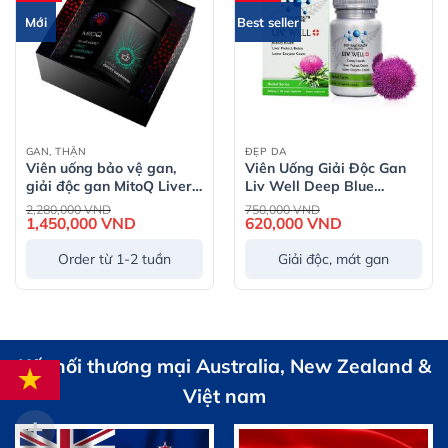
Mới
Best seller
GAN, THẬN
ĐẸP DA
Viên uống bảo vệ gan,
Viên Uống Giải Độc Gan
giải độc gan MitoQ Liver
Liv Well Deep Blue
Metabolism 60 Viên
Health 660mg – Hộp 30
Giá
Giá
2,280,000
VND
750,000
VND
gốc
gốc
1,450,000
VND
Giá
viên
620,000
VND
Giá
là:
là:
hiện
hiện
2,280,000 VND.
750,000 VND.
tại
tại
Order từ 1-2 tuần
Giải độc, mát gan
là:
là:
1,450,000 VND.
620,000 VND.
Kết nối thương mại Australia, New Zealand &
Việt nam