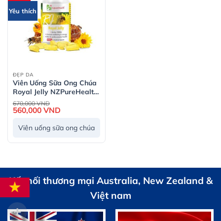
Yêu thích
ĐẸP DA
Viên Uống Sữa Ong Chúa
Royal Jelly NZPureHealth
– Hộp 30 viên
Giá
670,000
VND
gốc
560,000
VND
Giá
là:
hiện
670,000 VND.
tại
Viên uống sữa ong chúa
là:
560,000 VND.
Kết nối thương mại Australia, New Zealand &
Việt nam