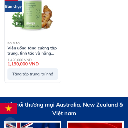
Bán chạy
BỔ NÃO
Viên uống tăng cường tập
trung, tỉnh táo và năng
lượng Lifestream Brain
Giá
1,420,000
VND
gốc
Fuel Nootropics (60 Viên)
1,190,000
VND
Giá
là:
hiện
1,420,000 VND.
tại
Tăng tập trung, trí nhớ
là:
1,190,000 VND.
Kết nối thương mại Australia, New Zealand &
Việt nam